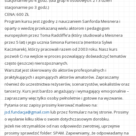
stacjonarnie po 4 godz. (dla grup 4 osobowych: 2 i 3 dzień
stacjonarnie po 3 godz.)
CENA: 600 ZŁ
Program kursu jest zgodny z nauczaniem Sanforda Meisnera i
oparty o wiedzę przekazaną wielu aktorom i pedagogom
europejskim przez Toma Radcliffe’a (który studiował u Meisnera
przez 5 lat) i jego ucznia Simona Furness’a (mentora Sylwii
Kaczmarek), którzy pracowali razem od 2003 roku. Nasz kurs
pozwoli Ci na wejście w proces pozwalający doświadczyć tematów
często (jeszcze) nierozpoznanych.
Warsztat jest skierowany do aktorów profesjonalnych i
praktykujących i aspirujących aktorów amatorów. Zapraszamy
również do uczestnictwa reżyserów, scenarzystów, wokalistów oraz
tancerzy. Kurs jest bardzo angażujący i wymagający emocjonalnie –
zapraszamy więc tylko osoby pełnoletnie i gotowe na wyzwanie.
Pytania oraz zapisy prosimy kierować mailowo na:
jsd.fundacja@gmail.com
lub przez formularz na tej stronie. Prosimy
o wysłanie kilku słów o swoim dotychczasowym dorobku.
Jeżeli nie otrzymaliście od nas odpowiedzi zwrotniej, uprzejmie
prosimy sprawdzić folder: SPAM. Zapewniamy, że odpowiadamy na