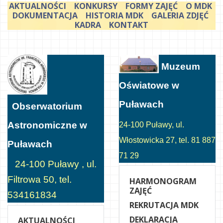
AKTUALNOŚCI
KONKURSY
FORMY ZAJĘĆ
O MDK
DOKUMENTACJA
HISTORIA MDK
GALERIA ZDJĘĆ
KADRA
KONTAKT
Muzeum
Oświatowe w
Puławach
Obserwatorium
Astronomiczne w
24-100 Puławy, ul.
Włostowicka 27, tel. 81 887
Puławach
71 29
24-100 Puławy , ul.
Filtrowa 50, tel.
HARMONOGRAM
ZAJĘĆ
534161834
REKRUTACJA MDK
DEKLARACJA
AKTUALNOŚCI