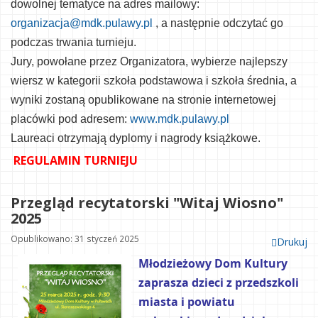
dowolnej tematyce
na adres mailowy:
organizacja@mdk.pulawy.pl
, a następnie odczytać go
podczas trwania turnieju.
Jury,
powołane
przez
Organi
zatora,
wybierze
najlepszy
wiersz
w kategorii szk
oła podstawowa i szkoła średnia, a
wyniki zostaną opublikowane na stronie internetowej
placówki pod adresem:
www.mdk.pulawy.pl
Laureaci otrzymają dyplomy i nagrody książkowe.
REGULAMIN TURNIEJU
Przegląd recytatorski "Witaj Wiosno"
2025
Opublikowano: 31 styczeń 2025
Drukuj
Młodzieżowy Dom Kultury 
zaprasza dzieci z przedszkoli 
miasta i powiatu 