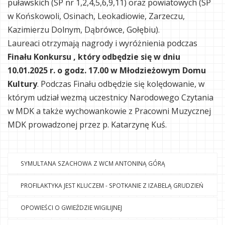
puławskich (SP nr 1,2,4,5,6,9,11) oraz powiatowych (SP
w Końskowoli, Osinach, Leokadiowie, Zarzeczu,
Kazimierzu Dolnym, Dąbrówce, Gołębiu).
Laureaci otrzymają nagrody i wyróżnienia podczas
Finału Konkursu , który odbędzie się w dniu
10.01.2025 r. o godz. 17.00 w Młodzieżowym Domu
Kultury
. Podczas Finału odbędzie się kolędowanie, w
którym udział wezmą uczestnicy Narodowego Czytania
w MDK a także wychowankowie z Pracowni Muzycznej
MDK prowadzonej przez p. Katarzynę Kuś.
SYMULTANA SZACHOWA Z WCM ANTONINĄ GÓRĄ
PROFILAKTYKA JEST KLUCZEM - SPOTKANIE Z IZABELĄ GRUDZIEŃ
OPOWIEŚCI O GWIEŹDZIE WIGILIJNEJ