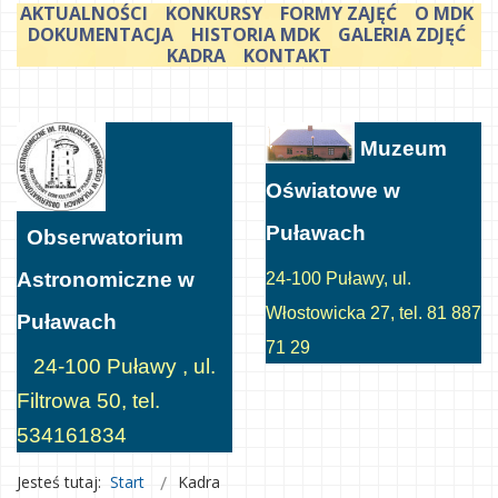
AKTUALNOŚCI
KONKURSY
FORMY ZAJĘĆ
O MDK
DOKUMENTACJA
HISTORIA MDK
GALERIA ZDJĘĆ
KADRA
KONTAKT
Muzeum
Oświatowe w
Puławach
Obserwatorium
Astronomiczne w
24-100 Puławy, ul.
Włostowicka 27, tel. 81 887
Puławach
71 29
24-100 Puławy , ul.
Filtrowa 50, tel.
534161834
Jesteś tutaj:
Start
Kadra