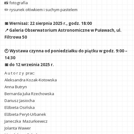
📸 fotografia
✏️ rysunek ołówkiem i suchym pastelem
📅 Wernisaż: 22 sierpnia 2025 r., godz. 18:00
📍 Galeria Obserwatorium Astronomiczne w Puławach, ul.
Filtrowa 50
🕘 Wystawa czynna od poniedziałku do piątku w godz. 9:00 –
14:30
📅 do 12 września 2025 r.
A u t o r z y prac:
Aleksandra Kozak-Kotowska
Anna Butryn
Bernarda Julia Rzechowska
Dariusz Jasiocha
Elżbieta Osińska
Elżbieta Peryt-Urbanek
Janeczka Mazurkiewicz
Jolanta Wawer