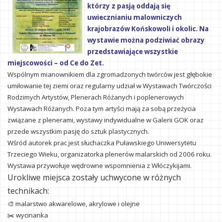
którzy z pasją oddają się
uwiecznianiu malowniczych
krajobrazów Końskowoli i okolic. Na
wystawie można podziwiać obrazy
przedstawiające wszystkie
miejscowości – od Ce do Zet.
Wspólnym mianownikiem dla zgromadzonych twórców jest głębokie
umiłowanie tej ziemi oraz regularny udział w Wystawach Twórczości
Rodzimych Artystów, Plenerach Różanych i poplenerowych
Wystawach Różanych. Poza tym artyści mają za sobą przeżycia
związane z plenerami, wystawy indywidualne w Galerii GOK oraz
przede wszystkim pasję do sztuk plastycznych.
Wśród autorek prac jest słuchaczka Puławskiego Uniwersytetu
Trzeciego Wieku, organizatorka plenerów malarskich od 2006 roku.
Wystawa przywołuje wędrowne wspomnienia z Włóczykijami.
Urokliwe miejsca zostały uchwycone w różnych
technikach:
🎨 malarstwo akwarelowe, akrylowe i olejne
✂️ wycinanka