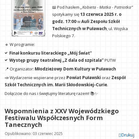
📖 Pod hasłem
„Kobieta - Matka - Patriotka”
spotykamy się
13 czerwca 2025 r. o
godz. 17:00
w
Auli Zespołu Szkół
Technicznych w Puławach
, ul. Wojska
Polskiego 7.
🔹 W programie:
Finał konkursu literackiego „Mój Świat”
Występ grupy teatralnej „Z dala od szpitala”
PUTW
📍 Organizator:
Młodzieżowy Dom Kultury w Puławach
📣 Wydarzenie wspierane przez
Powiat Puławski
oraz
Zespół
Szkół Technicznych im. Marii Skłodowskiej-Curie
.
Dołączcie do nas i świętujmy literaturę razem! 📚✨
Wspomnienia z XXV Wojewódzkiego
Festiwalu Współczesnych Form
Tanecznych
Opublikowano: 03 czerwiec 2025
Drukuj