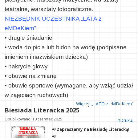
teatralne, warsztaty fotograficzne.
NIEZBĘDNIK UCZESTNIKA „LATA z
eMDeKiem”
• drugie śniadanie
• woda do picia lub bidon na wodę (podpisane
imieniem i nazwiskiem dziecka)
• nakrycie głowy
• obuwie na zmianę
• obuwie sportowe (wymagane, aby wziąć udział
w zajęciach ruchowych)
Więcej: „LATO z eMDeKiem”
Biesiada Literacka 2025
Opublikowano: 10 czerwiec 2025
Drukuj
📢
Zapraszamy na Biesiadę Literacką!
📢