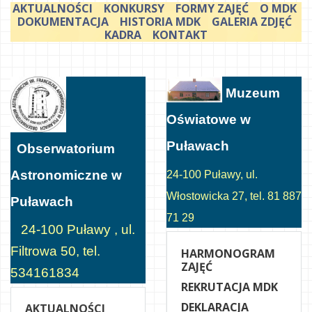
AKTUALNOŚCI
KONKURSY
FORMY ZAJĘĆ
O MDK
DOKUMENTACJA
HISTORIA MDK
GALERIA ZDJĘĆ
KADRA
KONTAKT
Muzeum
Oświatowe w
Puławach
Obserwatorium
Astronomiczne w
24-100 Puławy, ul.
Włostowicka 27, tel. 81 887
Puławach
71 29
24-100 Puławy , ul.
Filtrowa 50, tel.
HARMONOGRAM
ZAJĘĆ
534161834
REKRUTACJA MDK
DEKLARACJA
AKTUALNOŚCI