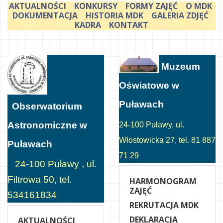
AKTUALNOŚCI
KONKURSY
FORMY ZAJĘĆ
O MDK
DOKUMENTACJA
HISTORIA MDK
GALERIA ZDJĘĆ
KADRA
KONTAKT
Muzeum
Oświatowe w
Puławach
Obserwatorium
Astronomiczne w
24-100 Puławy, ul.
Włostowicka 27, tel. 81 887
Puławach
71 29
24-100 Puławy , ul.
Filtrowa 50, tel.
HARMONOGRAM
ZAJĘĆ
534161834
REKRUTACJA MDK
DEKLARACJA
AKTUALNOŚCI