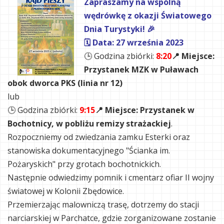
Zapraszamy na wspólną
wędrówkę z okazji Światowego
Dnia Turystyki! 🎉
🗓 Data: 27 września 2023
🕒 Godzina zbiórki:
8:20
📍 Miejsce:
Przystanek MZK w Puławach
obok dworca PKS (linia nr 12)
lub
🕒 Godzina zbiórki:
9:15
📍 Miejsce: Przystanek w
Bochotnicy, w pobliżu remizy strażackiej
.
Rozpoczniemy od zwiedzania zamku Esterki oraz
stanowiska dokumentacyjnego "Ścianka im.
Pożaryskich" przy grotach bochotnickich.
Następnie odwiedzimy pomnik i cmentarz ofiar II wojny
światowej w Kolonii Zbędowice.
Przemierzając malowniczą trasę, dotrzemy do stacji
narciarskiej w Parchatce, gdzie zorganizowane zostanie