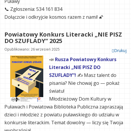
Puławy
📞 Zgłoszenia: 534 161 834
Dołączcie i odkryjcie kosmos razem z nami! 🌠
Powiatowy Konkurs Literacki „NIE PISZ
DO SZUFLADY” 2025
Opublikowano: 26 wrzesień 2025
Drukuj
📣
Rusza Powiatowy Konkurs
Literacki „NIE PISZ DO
SZUFLADY”!
✍️ Masz talent do
pisania? Nie chowaj go — pokaż
światu!
Młodzieżowy Dom Kultury w
Puławach i Powiatowa Biblioteka Publiczna zapraszają
dzieci i młodzież z powiatu puławskiego do udziału w
konkursie literackim. Temat dowolny — liczy się Twoja
wyobraźnia!