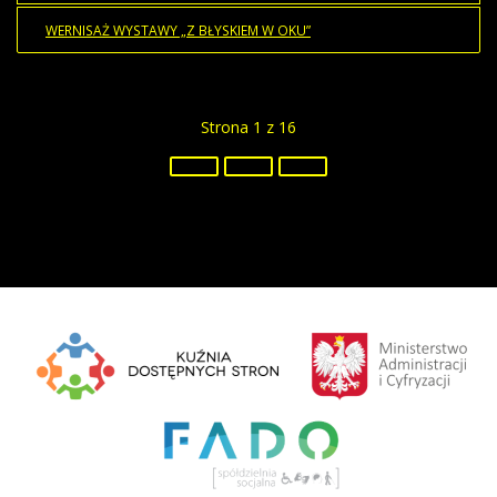
WERNISAŻ WYSTAWY „Z BŁYSKIEM W OKU”
Strona 1 z 16