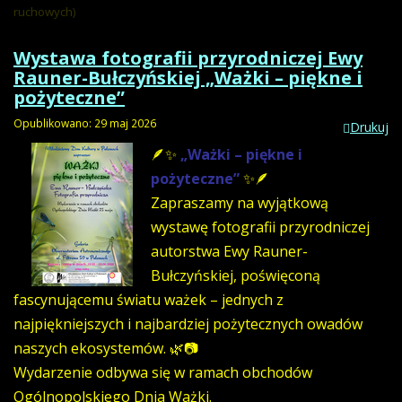
ruchowych)
Wystawa fotografii przyrodniczej Ewy
Rauner-Bułczyńskiej „Ważki – piękne i
pożyteczne”
Opublikowano: 29 maj 2026
Drukuj
🪶✨
„Ważki – piękne i
pożyteczne”
✨🪶
Zapraszamy na wyjątkową
wystawę fotografii przyrodniczej
autorstwa Ewy Rauner-
Bułczyńskiej, poświęconą
fascynującemu światu ważek – jednych z
najpiękniejszych i najbardziej pożytecznych owadów
naszych ekosystemów. 🌿📷
Wydarzenie odbywa się w ramach obchodów
Ogólnopolskiego Dnia Ważki.