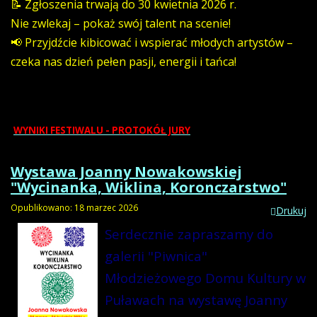
📝 Zgłoszenia trwają do 30 kwietnia 2026 r.
Nie zwlekaj – pokaż swój talent na scenie!
📢 Przyjdźcie kibicować i wspierać młodych artystów –
czeka nas dzień pełen pasji, energii i tańca!
REGULAMIN FESTIWALU
PROGRAM FESTIWALU
WYNIKI FESTIWALU - PROTOKÓŁ JURY
Wystawa Joanny Nowakowskiej
"Wycinanka, Wiklina, Koronczarstwo"
Opublikowano: 18 marzec 2026
Drukuj
Serdecznie zapraszamy do
galerii "Piwnica"
Młodzieżowego Domu Kultury w
Puławach na wystawę Joanny