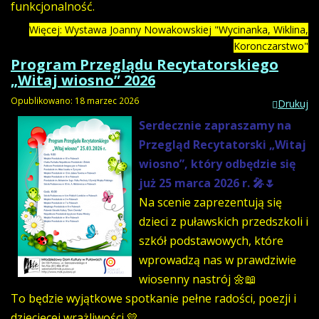
funkcjonalność.
Więcej: Wystawa Joanny Nowakowskiej "Wycinanka, Wiklina,
Koronczarstwo"
Program Przeglądu Recytatorskiego
„Witaj wiosno” 2026
Opublikowano: 18 marzec 2026
Drukuj
Serdecznie zapraszamy na
Przegląd Recytatorski „Witaj
wiosno”, który odbędzie się
już 25 marca 2026 r. 🎤🌷
Na scenie zaprezentują się
dzieci z puławskich przedszkoli i
szkół podstawowych, które
wprowadzą nas w prawdziwie
wiosenny nastrój 🌼📖
To będzie wyjątkowe spotkanie pełne radości, poezji i
dziecięcej wrażliwości 💛