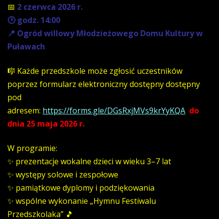
📅
2 czerwca 2026 r.
🕑 godz. 14:00
📍 Ogród willowy Młodzieżowego Domu Kultury w
Puławach
🎼 Każde przedszkole może zgłosić uczestników
poprzez formularz elektroniczny dostępny dostępny
pod
adresem:
https://forms.gle/DGsRxjMVs9krYyKQA
do
dnia 25 maja 2026 r.
W programie:
✨ prezentacje wokalne dzieci w wieku 3–7 lat
✨ występy solowe i zespołowe
✨ pamiątkowe dyplomy i podziękowania
✨ wspólne wykonanie „Hymnu Festiwalu
Przedszkolaka” 🎵