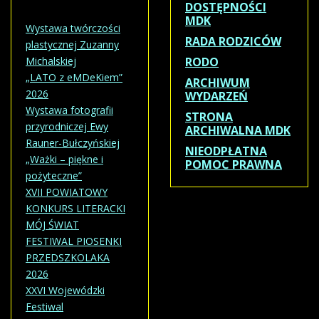
DOSTĘPNOŚCI
MDK
Wystawa twórczości
RADA RODZICÓW
plastycznej Zuzanny
Michalskiej
RODO
„LATO z eMDeKiem”
ARCHIWUM
2026
WYDARZEŃ
Wystawa fotografii
STRONA
przyrodniczej Ewy
ARCHIWALNA MDK
Rauner-Bułczyńskiej
NIEODPŁATNA
„Ważki – piękne i
POMOC PRAWNA
pożyteczne”
XVII POWIATOWY
KONKURS LITERACKI
MÓJ ŚWIAT
FESTIWAL PIOSENKI
PRZEDSZKOLAKA
2026
XXVI Wojewódzki
Festiwal