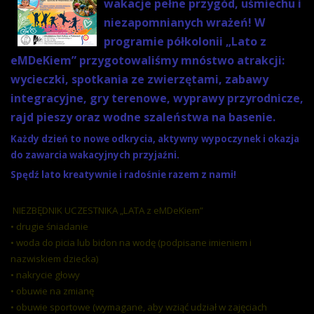
wakacje pełne przygód, uśmiechu i
niezapomnianych wrażeń! W
programie półkolonii „Lato z
eMDeKiem” przygotowaliśmy mnóstwo atrakcji:
wycieczki, spotkania ze zwierzętami, zabawy
integracyjne, gry terenowe, wyprawy przyrodnicze,
rajd pieszy oraz wodne szaleństwa na basenie.
Każdy dzień to nowe odkrycia, aktywny wypoczynek i okazja
do zawarcia wakacyjnych przyjaźni.
Spędź lato kreatywnie i radośnie razem z nami!
NIEZBĘDNIK UCZESTNIKA „LATA z eMDeKiem”
• drugie śniadanie
• woda do picia lub bidon na wodę (podpisane imieniem i
nazwiskiem dziecka)
• nakrycie głowy
• obuwie na zmianę
• obuwie sportowe (wymagane, aby wziąć udział w zajęciach