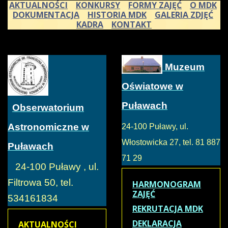
AKTUALNOŚCI
KONKURSY
FORMY ZAJĘĆ
O MDK
DOKUMENTACJA
HISTORIA MDK
GALERIA ZDJĘĆ
KADRA
KONTAKT
Muzeum
Oświatowe w
Puławach
Obserwatorium
Astronomiczne w
24-100 Puławy, ul.
Włostowicka 27, tel. 81 887
Puławach
71 29
24-100 Puławy , ul.
Filtrowa 50, tel.
HARMONOGRAM
ZAJĘĆ
534161834
REKRUTACJA MDK
DEKLARACJA
AKTUALNOŚCI