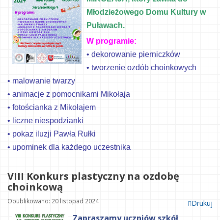
Młodzieżowego Domu Kultury w
Puławach
.
W programie:
• dekorowanie pierniczków
• tworzenie ozdób choinkowych
• malowanie twarzy
• animacje z pomocnikami Mikołaja
• fotościanka z Mikołajem
• liczne niespodzianki
• pokaz iluzji Pawła Rułki
• upominek dla każdego uczestnika
VIII Konkurs plastyczny na ozdobę
choinkową
Opublikowano: 20 listopad 2024
Drukuj
Zapraszamy uczniów szkół