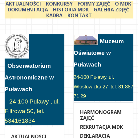
AKTUALNOŚCI
KONKURSY
FORMY ZAJĘĆ
O MDK
DOKUMENTACJA
HISTORIA MDK
GALERIA ZDJĘĆ
KADRA
KONTAKT
Muzeum
Oświatowe w
Puławach
Obserwatorium
Astronomiczne w
24-100 Puławy, ul.
Włostowicka 27, tel. 81 887
Puławach
71 29
24-100 Puławy , ul.
Filtrowa 50, tel.
HARMONOGRAM
ZAJĘĆ
534161834
REKRUTACJA MDK
DEKLARACJA
AKTUALNOŚCI