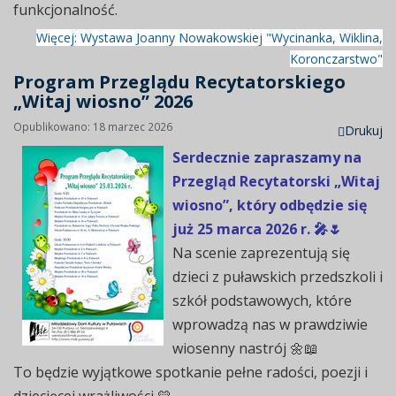
funkcjonalność.
Więcej: Wystawa Joanny Nowakowskiej "Wycinanka, Wiklina,
Koronczarstwo"
Program Przeglądu Recytatorskiego
„Witaj wiosno” 2026
Opublikowano: 18 marzec 2026
Drukuj
Serdecznie zapraszamy na
Przegląd Recytatorski „Witaj
wiosno”, który odbędzie się
już 25 marca 2026 r. 🎤🌷
Na scenie zaprezentują się
dzieci z puławskich przedszkoli i
szkół podstawowych, które
wprowadzą nas w prawdziwie
wiosenny nastrój 🌼📖
To będzie wyjątkowe spotkanie pełne radości, poezji i
dziecięcej wrażliwości 💛