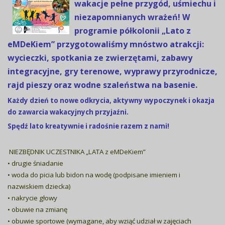
wakacje pełne przygód, uśmiechu i
niezapomnianych wrażeń! W
programie półkolonii „Lato z
eMDeKiem” przygotowaliśmy mnóstwo atrakcji:
wycieczki, spotkania ze zwierzętami, zabawy
integracyjne, gry terenowe, wyprawy przyrodnicze,
rajd pieszy oraz wodne szaleństwa na basenie.
Każdy dzień to nowe odkrycia, aktywny wypoczynek i okazja
do zawarcia wakacyjnych przyjaźni.
Spędź lato kreatywnie i radośnie razem z nami!
NIEZBĘDNIK UCZESTNIKA „LATA z eMDeKiem”
• drugie śniadanie
• woda do picia lub bidon na wodę (podpisane imieniem i
nazwiskiem dziecka)
• nakrycie głowy
• obuwie na zmianę
• obuwie sportowe (wymagane, aby wziąć udział w zajęciach