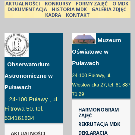
AKTUALNOŚCI
KONKURSY
FORMY ZAJĘĆ
O MDK
DOKUMENTACJA
HISTORIA MDK
GALERIA ZDJĘĆ
KADRA
KONTAKT
Muzeum
Oświatowe w
Puławach
Obserwatorium
Astronomiczne w
24-100 Puławy, ul.
Włostowicka 27, tel. 81 887
Puławach
71 29
24-100 Puławy , ul.
Filtrowa 50, tel.
HARMONOGRAM
ZAJĘĆ
534161834
REKRUTACJA MDK
DEKLARACJA
AKTUALNOŚCI