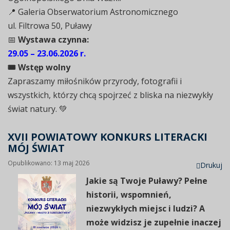
📍 Galeria Obserwatorium Astronomicznego
ul. Filtrowa 50, Puławy
📅
Wystawa czynna:
29.05 – 23.06.2026 r.
🎟 Wstęp wolny
Zapraszamy miłośników przyrody, fotografii i
wszystkich, którzy chcą spojrzeć z bliska na niezwykły
świat natury. 💚
XVII POWIATOWY KONKURS LITERACKI
MÓJ ŚWIAT
Opublikowano: 13 maj 2026
Drukuj
Jakie są Twoje Puławy?
Pełne
historii, wspomnień,
niezwykłych miejsc i ludzi? A
może widzisz je zupełnie inaczej