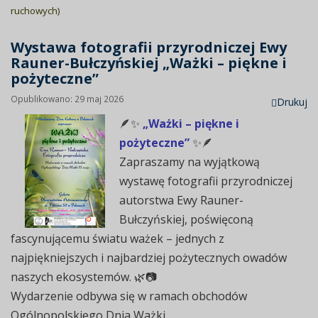
ruchowych)
Wystawa fotografii przyrodniczej Ewy
Rauner-Bułczyńskiej „Ważki – piękne i
pożyteczne”
Opublikowano: 29 maj 2026
Drukuj
🪶✨
„Ważki – piękne i
pożyteczne”
✨🪶
Zapraszamy na wyjątkową
wystawę fotografii przyrodniczej
autorstwa Ewy Rauner-
Bułczyńskiej, poświęconą
fascynującemu światu ważek – jednych z
najpiękniejszych i najbardziej pożytecznych owadów
naszych ekosystemów. 🌿📷
Wydarzenie odbywa się w ramach obchodów
Ogólnopolskiego Dnia Ważki.