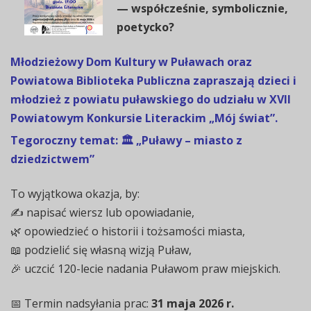
— współcześnie, symbolicznie,
poetycko?
Młodzieżowy Dom Kultury w Puławach oraz
Powiatowa Biblioteka Publiczna zapraszają dzieci i
młodzież z powiatu puławskiego do udziału w XVII
Powiatowym Konkursie Literackim „Mój świat”.
Tegoroczny temat:
🏛️ „Puławy – miasto z
dziedzictwem”
To wyjątkowa okazja, by:
✍️ napisać wiersz lub opowiadanie,
🌿 opowiedzieć o historii i tożsamości miasta,
📖 podzielić się własną wizją Puław,
🎉 uczcić 120-lecie nadania Puławom praw miejskich.
📅 Termin nadsyłania prac:
31 maja 2026 r.