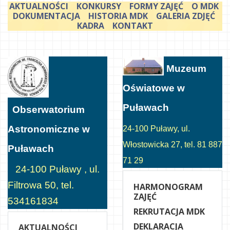
AKTUALNOŚCI
KONKURSY
FORMY ZAJĘĆ
O MDK
DOKUMENTACJA
HISTORIA MDK
GALERIA ZDJĘĆ
KADRA
KONTAKT
Muzeum
Oświatowe w
Puławach
Obserwatorium
Astronomiczne w
24-100 Puławy, ul.
Włostowicka 27, tel. 81 887
Puławach
71 29
24-100 Puławy , ul.
Filtrowa 50, tel.
HARMONOGRAM
ZAJĘĆ
534161834
REKRUTACJA MDK
DEKLARACJA
AKTUALNOŚCI