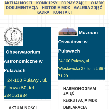
AKTUALNOŚCI
KONKURSY
FORMY ZAJĘĆ
O MDK
DOKUMENTACJA
HISTORIA MDK
GALERIA ZDJĘĆ
KADRA
KONTAKT
Muzeum
Oświatowe w
Puławach
Obserwatorium
Astronomiczne w
24-100 Puławy, ul.
Włostowicka 27, tel. 81 887
Puławach
71 29
24-100 Puławy , ul.
Filtrowa 50, tel.
HARMONOGRAM
ZAJĘĆ
534161834
REKRUTACJA MDK
DEKLARACJA
AKTUALNOŚCI