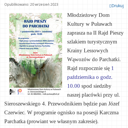
Opublikowano: 20 wrzesień 2023
Drukuj
Młodzieżowy Dom
Kultury w Puławach
zaprasza na II Rajd Pieszy
szlakiem turystycznym
Krainy Lessowych
Wąwozów do Parchatki.
Rajd rozpocznie się
1
października o godz.
10.00
spod siedziby
naszej placówki przy ul.
Sieroszewskiego 4. Przewodnikiem będzie pan Józef
Czerwiec.
W programie ognisko na posesji Karczma
Parchatka (p
rowiant
we własnym zakresie).