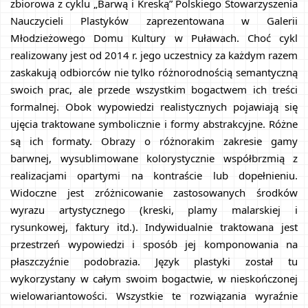
zbiorowa z cyklu „Barwą i Kreską” Polskiego Stowarzyszenia 
Nauczycieli Plastyków zaprezentowana w Galerii 
Młodzieżowego Domu Kultury w Puławach. Choć cykl 
realizowany jest od 2014 r. jego uczestnicy za każdym razem 
zaskakują odbiorców nie tylko różnorodnością semantyczną 
swoich prac, ale przede wszystkim bogactwem ich treści 
formalnej. Obok wypowiedzi realistycznych pojawiają się 
ujęcia traktowane symbolicznie i formy abstrakcyjne. Różne 
są ich formaty. Obrazy o różnorakim zakresie gamy 
barwnej, wysublimowane kolorystycznie współbrzmią z 
realizacjami opartymi na kontraście lub dopełnieniu. 
Widoczne jest zróżnicowanie zastosowanych środków 
wyrazu artystycznego (kreski, plamy malarskiej i 
rysunkowej, faktury itd.). Indywidualnie traktowana jest 
przestrzeń wypowiedzi i sposób jej komponowania na 
płaszczyźnie podobrazia. Język plastyki został tu 
wykorzystany w całym swoim bogactwie, w nieskończonej 
wielowariantowości. Wszystkie te rozwiązania wyraźnie 