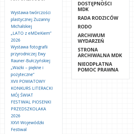
DOSTĘPNOŚCI
MDK
Wystawa twórczości
RADA RODZICÓW
plastycznej Zuzanny
Michalskiej
RODO
„LATO z eMDeKiem”
ARCHIWUM
2026
WYDARZEŃ
Wystawa fotografii
STRONA
przyrodniczej Ewy
ARCHIWALNA MDK
Rauner-Bułczyńskiej
NIEODPŁATNA
„Ważki – piękne i
POMOC PRAWNA
pożyteczne”
XVII POWIATOWY
KONKURS LITERACKI
MÓJ ŚWIAT
FESTIWAL PIOSENKI
PRZEDSZKOLAKA
2026
XXVI Wojewódzki
Festiwal