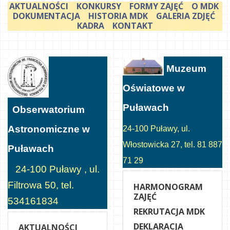
AKTUALNOŚCI
KONKURSY
FORMY ZAJĘĆ
O MDK
DOKUMENTACJA
HISTORIA MDK
GALERIA ZDJĘĆ
KADRA
KONTAKT
Muzeum
Oświatowe w
Puławach
Obserwatorium
Astronomiczne w
24-100 Puławy, ul.
Włostowicka 27, tel. 81 887
Puławach
71 29
24-100 Puławy , ul.
Filtrowa 50, tel.
HARMONOGRAM
ZAJĘĆ
534161834
REKRUTACJA MDK
DEKLARACJA
AKTUALNOŚCI