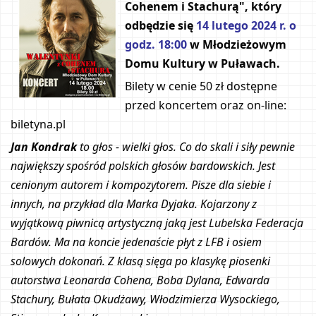
Cohenem i Stachurą
", który 
odbędzie się 
14 lutego 2024 r. o 
godz. 18:00 
w Młodzieżowym 
Domu Kultury w Puławach.
Bilety w cenie 50 zł dostępne 
przed koncertem oraz on-line: 
biletyna.pl
Jan Kondrak
 to głos - wielki głos. Co do skali i siły pewnie 
największy spośród polskich głosów bardowskich. Jest 
cenionym autorem i kompozytorem. Pisze dla siebie i 
innych, na przykład dla Marka Dyjaka. Kojarzony z 
wyjątkową piwnicą artystyczną jaką jest Lubelska Federacja 
Bardów. Ma na koncie jedenaście płyt z LFB i osiem 
solowych dokonań. Z klasą sięga po klasykę piosenki 
autorstwa Leonarda Cohena, Boba Dylana, Edwarda 
Stachury, Bułata Okudżawy, Włodzimierza Wysockiego, 