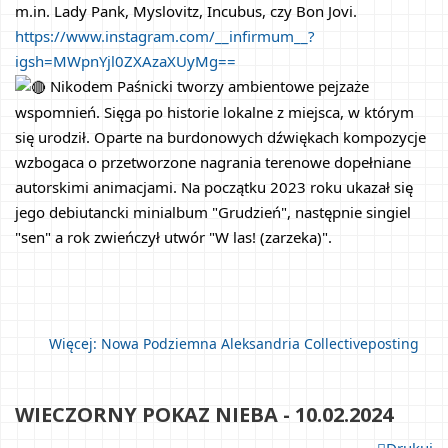
m.in. Lady Pank, Myslovitz, Incubus, czy Bon Jovi.
https://www.instagram.com/__infirmum__?
igsh=MWpnYjl0ZXAzaXUyMg==
 Nikodem Paśnicki tworzy ambientowe pejzaże 
wspomnień. Sięga po historie lokalne z miejsca, w którym 
się urodził. Oparte na burdonowych dźwiękach kompozycje 
wzbogaca o przetworzone nagrania terenowe dopełniane 
autorskimi animacjami. Na początku 2023 roku ukazał się 
jego debiutancki minialbum "Grudzień", następnie singiel 
"sen" a rok zwieńczył utwór "W las! (zarzeka)".
Więcej: Nowa Podziemna Aleksandria Collectiveposting	
WIECZORNY POKAZ NIEBA - 10.02.2024		