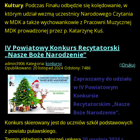
Kultury
. Podczas Finału odbędzie się kolędowanie, w
którym udział wezmą uczestnicy Narodowego Czytania
w MDK a także wychowankowie z Pracowni Muzycznej
MDK prowadzonej przez p. Katarzynę Kuś.
IV Powiatowy Konkurs Recytatorski
„Nasze Boże Narodzenie”
admin3906
Kategoria:
konkursy
Drukuj
Opublikowano: 20 listopad 2024
Odsłony: 7486
Zapraszamy do udziału
w IV Powiatowym
Konkursie
Recytatorskim „Nasze
Boże Narodzenie”.
Konkurs skierowany jest do uczniów szkół podstawowych
z powiatu puławskiego.
Termin składania zgłoszeń upływa
20 grudnia 2024 r.