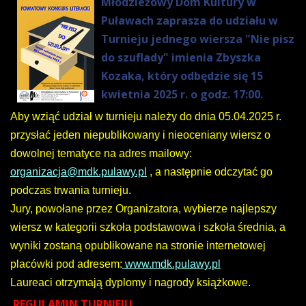
Młodzieżowy Dom Kultury w
Puławach zaprasza do udziału w
Turnieju jednego wiersza "Nie pisz
do szuflady" imienia Zbyszka
Kozaka, który odbędzie się 15
kwietnia 2025 r. o godz. 17:00.
Aby wziąć udział w turnieju należy do dnia 05.04.2025 r.
przysłać
jeden
niepublikowany i nieoceniany wiersz o
dowolnej tematyce
na adres mailowy:
organizacja@mdk.pulawy.pl
, a następnie odczytać go
podczas trwania turnieju.
Jury,
powołane
przez
Organi
zatora,
wybierze
najlepszy
wiersz
w kategorii szk
oła podstawowa i szkoła średnia, a
wyniki zostaną opublikowane na stronie internetowej
placówki pod adresem:
www.mdk.pulawy.pl
Laureaci otrzymają dyplomy i nagrody książkowe.
REGULAMIN TURNIEJU