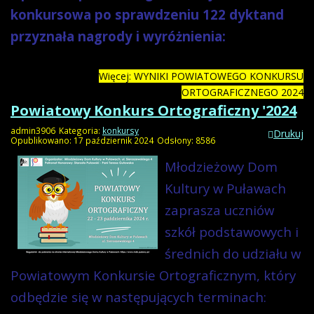
konkursowa po sprawdzeniu 122 dyktand
przyznała nagrody i wyróżnienia:
Więcej: WYNIKI POWIATOWEGO KONKURSU
ORTOGRAFICZNEGO 2024
Powiatowy Konkurs Ortograficzny '2024
admin3906
Kategoria:
konkursy
Drukuj
Opublikowano: 17 październik 2024
Odsłony: 8586
Młodzieżowy Dom
Kultury w Puławach
zaprasza uczniów
szkół podstawowych i
średnich do udziału w
Powiatowym Konkursie Ortograficznym, który
odbędzie się w następujących terminach: