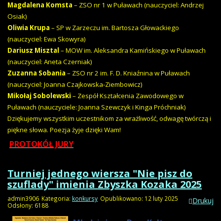
Magdalena Komsta
– ZSO nr 1 w Puławach (nauczyciel: Andrzej
Osiak)
Oliwia Krupa
– SP w Zarzeczu im. Bartosza Głowackiego
(nauczyciel: Ewa Skowyra)
Dariusz Misztal
– MOW im. Aleksandra Kamińskiego w Puławach
(nauczyciel: Aneta Czerniak)
Zuzanna Sobania
– ZSO nr 2 im. F. D. Kniaźnina w Puławach
(nauczyciel: Joanna Czajkowska-Ziembowicz)
Mikołaj Sobolewski
– Zespół Kształcenia Zawodowego w
Puławach (nauczyciele: Joanna Szewczyk i Kinga Próchniak)
Dziękujemy wszystkim uczestnikom za wrażliwość, odwagę twórczą i
piękne słowa. Poezja żyje dzięki Wam!
PROTOKÓŁ JURY
Turniej jednego wiersza "Nie pisz do
szuflady" imienia Zbyszka Kozaka 2025
admin3906
Kategoria:
konkursy
Opublikowano: 12 luty 2025
Drukuj
Odsłony: 6188