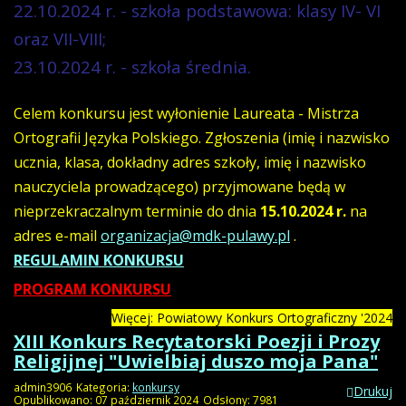
22.10.2024 r. - szkoła podstawowa: klasy IV- VI
oraz VII-VIII;
23.10.2024 r. - szkoła średnia.
Celem konkursu jest wyłonienie Laureata - Mistrza
Ortografii Języka Polskiego. Zgłoszenia (imię i nazwisko
ucznia, klasa, dokładny adres szkoły, imię i nazwisko
nauczyciela prowadzącego) przyjmowane będą w
nieprzekraczalnym terminie do dnia
15.10.2024 r.
na
adres e-mail
organizacja@mdk-pulawy.pl
.
REGULAMIN KONKURSU
PROGRAM KONKURSU
Więcej: Powiatowy Konkurs Ortograficzny '2024
XIII Konkurs Recytatorski Poezji i Prozy
Religijnej "Uwielbiaj duszo moja Pana"
admin3906
Kategoria:
konkursy
Drukuj
Opublikowano: 07 październik 2024
Odsłony: 7981