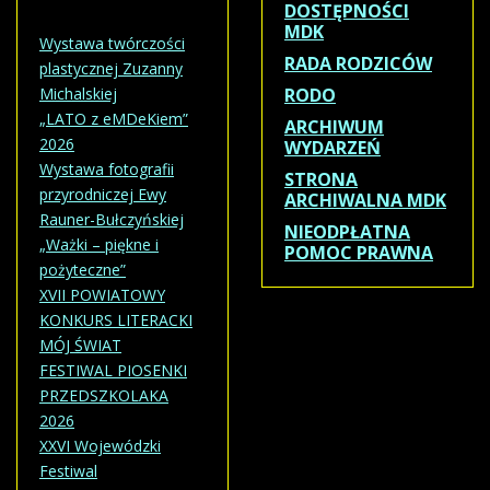
DOSTĘPNOŚCI
MDK
Wystawa twórczości
RADA RODZICÓW
plastycznej Zuzanny
Michalskiej
RODO
„LATO z eMDeKiem”
ARCHIWUM
2026
WYDARZEŃ
Wystawa fotografii
STRONA
przyrodniczej Ewy
ARCHIWALNA MDK
Rauner-Bułczyńskiej
NIEODPŁATNA
„Ważki – piękne i
POMOC PRAWNA
pożyteczne”
XVII POWIATOWY
KONKURS LITERACKI
MÓJ ŚWIAT
FESTIWAL PIOSENKI
PRZEDSZKOLAKA
2026
XXVI Wojewódzki
Festiwal