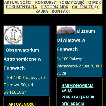
AKTUALNOŚCI
KONKURSY
FORMY ZAJĘĆ
O MDK
DOKUMENTACJA
HISTORIA MDK
GALERIA ZDJĘĆ
KADRA
KONTAKT
Muzeum
Oświatowe w
Puławach
Obserwatorium
Astronomiczne w
24-100 Puławy, ul.
Włostowicka 27, tel. 81 887
Puławach
71 29
24-100 Puławy , ul.
Filtrowa 50, tel.
HARMONOGRAM
ZAJĘĆ
534161834
REKRUTACJA MDK
DEKLARACJA
AKTUALNOŚCI