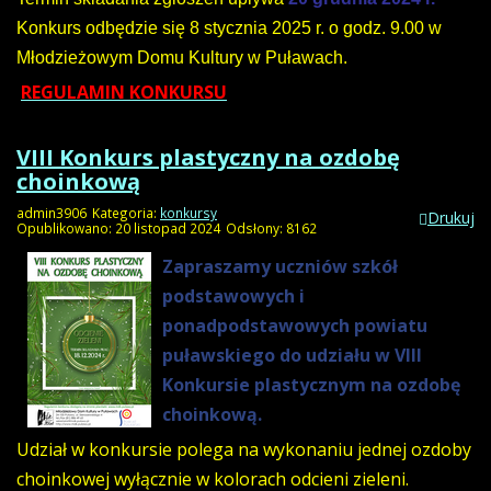
Konkur
s odbędzie się 8 stycznia
2025
r. o godz.
9.00
w
Młodzieżowym Domu Kultury w Puławach
.
REGULAMIN KONKURSU
VIII Konkurs plastyczny na ozdobę
choinkową
admin3906
Kategoria:
konkursy
Drukuj
Opublikowano: 20 listopad 2024
Odsłony: 8162
Zapraszamy uczniów szkół
podstawowych i
ponadpodstawowych powiatu
puławskiego do udziału w VIII
Konkursie plastycznym na ozdobę
choinkową.
Udział w konkursie polega na wykonaniu jednej ozdoby
choinkowej wyłącznie w kolorach odcieni zieleni.