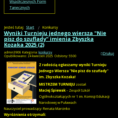
Współczesnych Form
Tanecznych
Jesteś tutaj:
Start
Konkursy
Wyniki Turnieju jednego wiersza "Nie
pisz do szuflady" imienia Zbyszka
Kozaka 2025 (2)
admin3906
Kategoria:
konkursy
Drukuj
Opublikowano: 24 kwiecień 2025
Odsłony: 5500
Z radością ogłaszamy wyniki Turnieju
Jednego Wiersza "Nie pisz do szuflady"
im. Zbyszka Kozaka!
MISTRZEM TURNIEJU
został:
Maciej Śpiewak
– Zespół Szkół
Ogólnokształcących nr 1 im. Komisji Edukacji
Narodowej w Puławach
Nauczyciel prowadzący: Renata Marcinko
Wyróżnienia otrzymali: