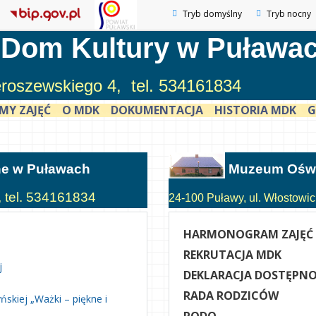
Tryb domyślny
Tryb nocny
 Dom Kultury w Puława
ieroszewskiego 4, tel. 534161834
MY ZAJĘĆ
O MDK
DOKUMENTACJA
HISTORIA MDK
G
ne w Puławach
Muzeum Oświ
, tel. 534161834
24-100 Puławy, ul. Włostowick
HARMONOGRAM ZAJĘĆ
REKRUTACJA MDK
j
DEKLARACJA DOSTĘPNO
RADA RODZICÓW
skiej „Ważki – piękne i