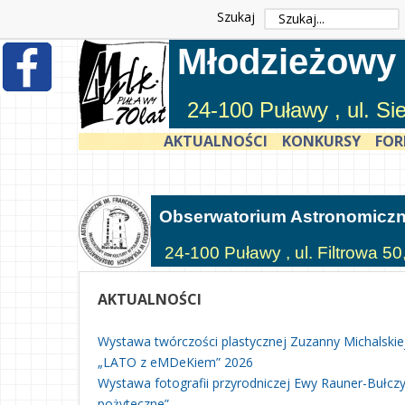
Szukaj
Młodzieżowy
24-100 Puławy , ul. S
AKTUALNOŚCI
KONKURSY
FOR
Obserwatorium Astronomicz
24-100 Puławy , ul. Filtrowa 50
AKTUALNOŚCI
Wystawa twórczości plastycznej Zuzanny Michalskie
„LATO z eMDeKiem” 2026
Wystawa fotografii przyrodniczej Ewy Rauner-Bułczyń
pożyteczne”