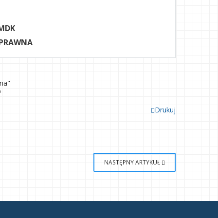
MDK
 PRAWNA
ana"
"
Drukuj
NASTĘPNY ARTYKUŁ