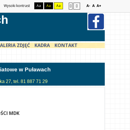
Wysoki kontrast
Aa
Aa
Aa
A-
A
A+
ch
ALERIA ZDJĘĆ
KADRA
KONTAKT
atowe w Puławach
a 27, tel. 81 887 71 29
ŚCI MDK