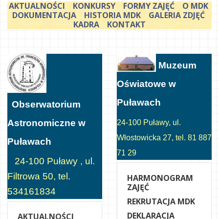
AKTUALNOŚCI
KONKURSY
FORMY ZAJĘĆ
O MDK
DOKUMENTACJA
HISTORIA MDK
GALERIA ZDJĘĆ
KADRA
KONTAKT
Muzeum
Oświatowe w
Puławach
Obserwatorium
Astronomiczne w
24-100 Puławy, ul.
Włostowicka 27, tel. 81 887
Puławach
71 29
24-100 Puławy , ul.
Filtrowa 50, tel.
HARMONOGRAM
ZAJĘĆ
534161834
REKRUTACJA MDK
DEKLARACJA
AKTUALNOŚCI