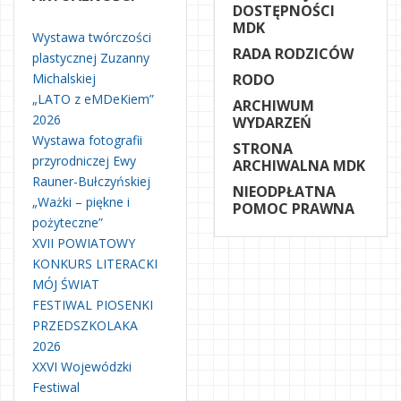
DOSTĘPNOŚCI
MDK
Wystawa twórczości
RADA RODZICÓW
plastycznej Zuzanny
Michalskiej
RODO
„LATO z eMDeKiem”
ARCHIWUM
2026
WYDARZEŃ
Wystawa fotografii
STRONA
przyrodniczej Ewy
ARCHIWALNA MDK
Rauner-Bułczyńskiej
NIEODPŁATNA
„Ważki – piękne i
POMOC PRAWNA
pożyteczne”
XVII POWIATOWY
KONKURS LITERACKI
MÓJ ŚWIAT
FESTIWAL PIOSENKI
PRZEDSZKOLAKA
2026
XXVI Wojewódzki
Festiwal