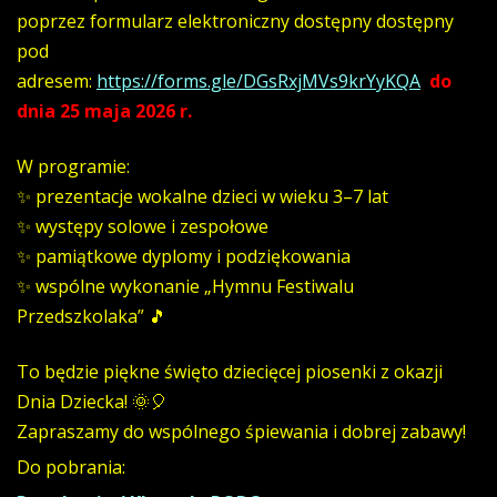
poprzez formularz elektroniczny dostępny dostępny
pod
adresem:
https://forms.gle/DGsRxjMVs9krYyKQA
do
dnia 25 maja 2026 r.
W programie:
✨ prezentacje wokalne dzieci w wieku 3–7 lat
✨ występy solowe i zespołowe
✨ pamiątkowe dyplomy i podziękowania
✨ wspólne wykonanie „Hymnu Festiwalu
Przedszkolaka” 🎵
To będzie piękne święto dziecięcej piosenki z okazji
Dnia Dziecka! 🌞🎈
Zapraszamy do wspólnego śpiewania i dobrej zabawy!
Do pobrania: