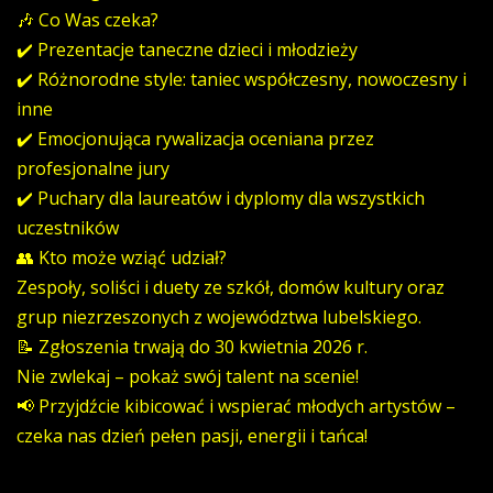
🎶 Co Was czeka?
✔️ Prezentacje taneczne dzieci i młodzieży
✔️ Różnorodne style: taniec współczesny, nowoczesny i
inne
✔️ Emocjonująca rywalizacja oceniana przez
profesjonalne jury
✔️ Puchary dla laureatów i dyplomy dla wszystkich
uczestników
👥 Kto może wziąć udział?
Zespoły, soliści i duety ze szkół, domów kultury oraz
grup niezrzeszonych z województwa lubelskiego.
📝 Zgłoszenia trwają do 30 kwietnia 2026 r.
Nie zwlekaj – pokaż swój talent na scenie!
📢 Przyjdźcie kibicować i wspierać młodych artystów –
czeka nas dzień pełen pasji, energii i tańca!
REGULAMIN FESTIWALU