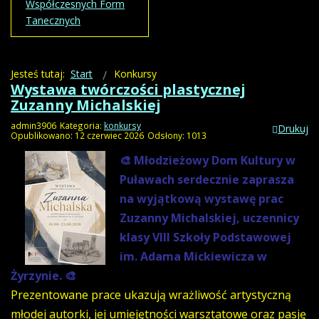
Współczesnych Form
Tanecznych
Jesteś tutaj:
Start
Konkursy
Wystawa twórczości plastycznej
Zuzanny Michalskiej
admin3906
Kategoria:
konkursy
Drukuj
Opublikowano: 12 czerwiec 2026
Odsłony: 1013
🎨 Młodzieżowy Dom Kultury w
Puławach serdecznie zaprasza
na wyjątkową wystawę prac
Zuzanny Michalskiej, uczennicy
klasy VIII Szkoły Podstawowej
im. Adama Mickiewicza w
Żyrzynie. 🎨
Prezentowane prace ukazują wrażliwość artystyczną
młodej autorki, jej umiejętności warsztatowe oraz pasję