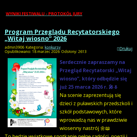
PROGRAM FESTIWALU
WYNIKI FESTIWALU - PROTOKÓŁ JURY
Program Przeglądu Recytatorskiego
„Witaj wiosno” 2026
admin3906
Kategoria:
konkursy
Drukuj
Opublikowano: 18 marzec 2026
Odsłony: 2613
Serdecznie zapraszamy na
Przegląd Recytatorski „Witaj
wiosno”, który odbędzie się
już 25 marca 2026 r. 🎤🌷
Na scenie zaprezentują się
dzieci z puławskich przedszkoli i
szkół podstawowych, które
wprowadzą nas w prawdziwie
wiosenny nastrój 🌼📖
To będzie wyjątkowe spotkanie pełne radości, poezji i