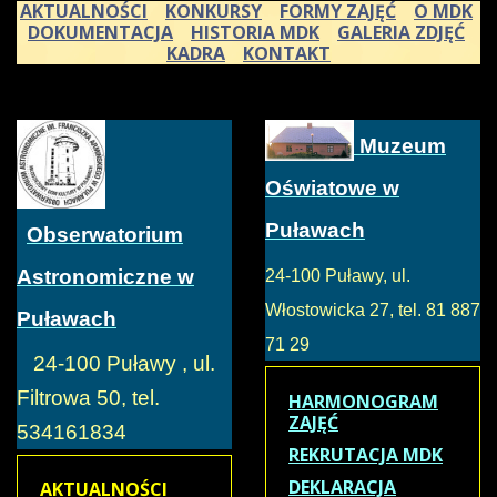
AKTUALNOŚCI
KONKURSY
FORMY ZAJĘĆ
O MDK
DOKUMENTACJA
HISTORIA MDK
GALERIA ZDJĘĆ
KADRA
KONTAKT
Muzeum
Oświatowe w
Puławach
Obserwatorium
Astronomiczne w
24-100 Puławy, ul.
Włostowicka 27, tel. 81 887
Puławach
71 29
24-100 Puławy , ul.
Filtrowa 50, tel.
HARMONOGRAM
ZAJĘĆ
534161834
REKRUTACJA MDK
DEKLARACJA
AKTUALNOŚCI