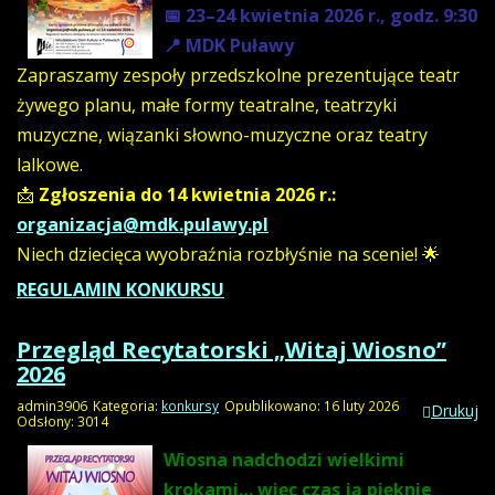
📅 23–24 kwietnia 2026 r., godz. 9:30
📍 MDK Puławy
Zapraszamy zespoły przedszkolne prezentujące teatr
żywego planu, małe formy teatralne, teatrzyki
muzyczne, wiązanki słowno-muzyczne oraz teatry
lalkowe.
📩
Zgłoszenia do 14 kwietnia 2026 r.:
organizacja@mdk.pulawy.pl
Niech dziecięca wyobraźnia rozbłyśnie na scenie! 🌟
REGULAMIN KONKURSU
Przegląd Recytatorski „Witaj Wiosno”
2026
admin3906
Kategoria:
konkursy
Opublikowano: 16 luty 2026
Drukuj
Odsłony: 3014
Wiosna nadchodzi wielkimi
krokami… więc czas ją pięknie