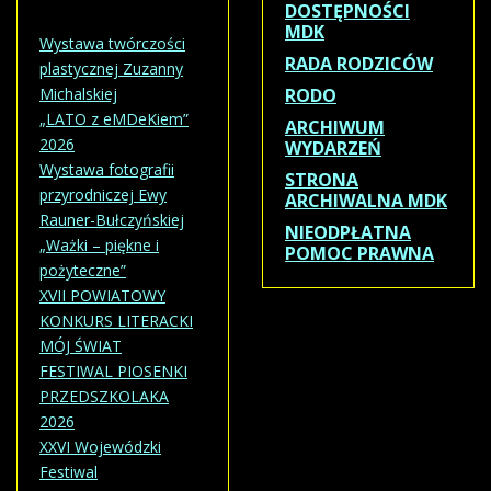
DOSTĘPNOŚCI
MDK
Wystawa twórczości
RADA RODZICÓW
plastycznej Zuzanny
Michalskiej
RODO
„LATO z eMDeKiem”
ARCHIWUM
2026
WYDARZEŃ
Wystawa fotografii
STRONA
przyrodniczej Ewy
ARCHIWALNA MDK
Rauner-Bułczyńskiej
NIEODPŁATNA
„Ważki – piękne i
POMOC PRAWNA
pożyteczne”
XVII POWIATOWY
KONKURS LITERACKI
MÓJ ŚWIAT
FESTIWAL PIOSENKI
PRZEDSZKOLAKA
2026
XXVI Wojewódzki
Festiwal