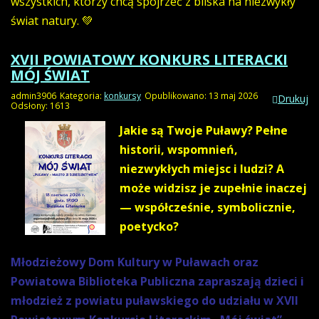
wszystkich, którzy chcą spojrzeć z bliska na niezwykły
świat natury. 💚
XVII POWIATOWY KONKURS LITERACKI
MÓJ ŚWIAT
admin3906
Kategoria:
konkursy
Opublikowano: 13 maj 2026
Drukuj
Odsłony: 1613
Jakie są Twoje Puławy?
Pełne
historii, wspomnień,
niezwykłych miejsc i ludzi? A
może widzisz je zupełnie inaczej
— współcześnie, symbolicznie,
poetycko?
Młodzieżowy Dom Kultury w Puławach oraz
Powiatowa Biblioteka Publiczna zapraszają dzieci i
młodzież z powiatu puławskiego do udziału w XVII