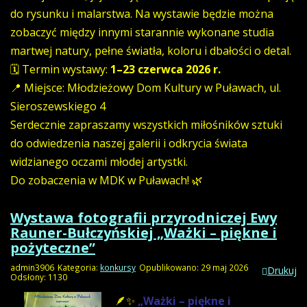
do rysunku i malarstwa. Na wystawie będzie można
zobaczyć między innymi starannie wykonane studia
martwej natury, pełne światła, koloru i dbałości o detal.
🗓 Termin wystawy:
1–23 czerwca 2026 r.
📍 Miejsce: Młodzieżowy Dom Kultury w Puławach, ul.
Sieroszewskiego 4
Serdecznie zapraszamy wszystkich miłośników sztuki
do odwiedzenia naszej galerii i odkrycia świata
widzianego oczami młodej artystki.
Do zobaczenia w MDK w Puławach! 🌿
Wystawa fotografii przyrodniczej Ewy
Rauner-Bułczyńskiej „Ważki – piękne i
pożyteczne”
admin3906
Kategoria:
konkursy
Opublikowano: 29 maj 2026
Drukuj
Odsłony: 1130
🪶✨
„Ważki – piękne i