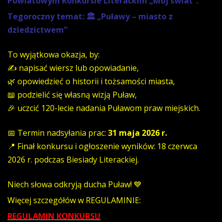
Powiatowym Konkursie Literackim „Mój świat”.
Tegoroczny temat:
🏛️ „Puławy – miasto z
dziedzictwem”
To wyjątkowa okazja, by:
✍️ napisać wiersz lub opowiadanie,
🌿 opowiedzieć o historii i tożsamości miasta,
📖 podzielić się własną wizją Puław,
🎉 uczcić 120-lecie nadania Puławom praw miejskich.
📅 Termin nadsyłania prac:
31 maja 2026 r.
📍 Finał konkursu i ogłoszenie wyników: 18 czerwca
2026 r. podczas Biesiady Literackiej.
Niech słowa odkryją ducha Puław! 💙
Więcej szczegółów w REGULAMINIE:
REGULAMIN KONKURSU