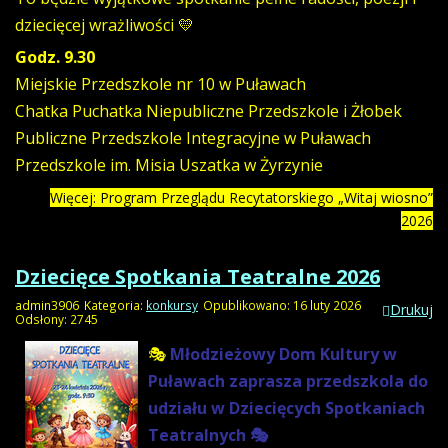
dziecięcej wrażliwości 💛
Godz. 9.30
Miejskie Przedszkole nr 10 w Puławach
Chatka Puchatka Niepubliczne Przedszkole i Żłobek
Publiczne Przedszkole Integracyjne w Puławach
Przedszkole im. Misia Uszatka w Żyrzynie
Więcej: Program Przeglądu Recytatorskiego „Witaj wiosno”
2026
Dziecięce Spotkania Teatralne 2026
admin3906
Kategoria:
konkursy
Opublikowano: 16 luty 2026
Drukuj
Odsłony: 2745
🎭
Młodzieżowy Dom Kultury w
Puławach zaprasza przedszkola do
udziału w Dziecięcych Spotkaniach
Teatralnych 🎭