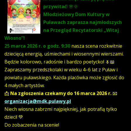
przywitać
! 🌸🌞
Młodzieżowy Dom Kultury w
Puławach zaprasza najmłodszych
na Przegląd Recytatorski „Witaj
Wiosno”!
25 marca 2026 r. o godz. 9:30
nasza scena rozkwitnie
dziecięcą energią, uśmiechami i wiosennymi wierszami.
Będzie kolorowo, radośnie i bardzo poetycko! 🌷📖
Zapraszamy przedszkolaki w wieku 4–6 lat z Puław i
powiatu puławskiego. Każda placówka może zgłosić do
4 małych artystów.
📩
Na zgłoszenia czekamy do 16 marca 2026 r.
📧
organizacja@mdk.pulawy.pl
Niech wiosna zabrzmi najpiękniej, jak potrafią tylko
dzieci! 💚
Do zobaczenia na scenie!