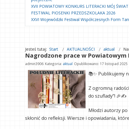
XVII POWIATOWY KONKURS LITERACKI MÓJ ŚWIAT
FESTIWAL PIOSENKI PRZEDSZKOLAKA 2026
XXVI Wojewódzki Festiwal Współczesnych Form Ta
Jesteś tutaj:
Start
AKTUALNOŚCI
aktual
Na
Nagrodzone prace w Powiatowym Ko
admin3906
Kategoria:
aktual
Opublikowano: 17 listopad 2025
📚✨ Publikujemy n
Z ogromną radości
do szuflady”! 🎉✍️
Młodzi autorzy po 
skłonić do refleksji. Wiersze i opowiadania, któr