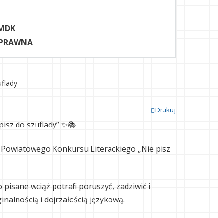
MDK
 PRAWNA
uflady
Drukuj
isz do szuflady” ✨📚
 Powiatowego Konkursu Literackiego „Nie pisz
 pisane wciąż potrafi poruszyć, zadziwić i
ginalnością i dojrzałością językową.