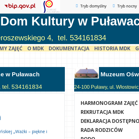
Tryb domyślny
Tryb nocny
 Dom Kultury w Puława
ieroszewskiego 4, tel. 534161834
MY ZAJĘĆ
O MDK
DOKUMENTACJA
HISTORIA MDK
G
ne w Puławach
Muzeum Oświ
, tel. 534161834
24-100 Puławy, ul. Włostowick
HARMONOGRAM ZAJĘĆ
REKRUTACJA MDK
j
DEKLARACJA DOSTĘPNO
RADA RODZICÓW
skiej „Ważki – piękne i