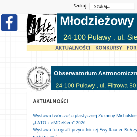
Szukaj
Młodzieżowy
24-100 Puławy , ul. S
AKTUALNOŚCI
KONKURSY
FOR
Obserwatorium Astronomicz
24-100 Puławy , ul. Filtrowa 50
AKTUALNOŚCI
Wystawa twórczości plastycznej Zuzanny Michalskie
„LATO z eMDeKiem” 2026
Wystawa fotografii przyrodniczej Ewy Rauner-Bułczyń
pożyteczne”