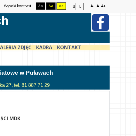
Wysoki kontrast
Aa
Aa
Aa
A-
A
A+
ch
ALERIA ZDJĘĆ
KADRA
KONTAKT
atowe w Puławach
a 27, tel. 81 887 71 29
ŚCI MDK