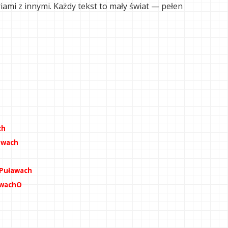
riami z innymi. Każdy tekst to mały świat — pełen
ch
ławach
 Puławach
ławachO