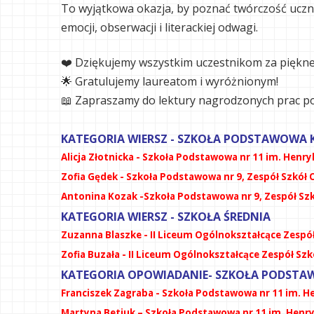
To wyjątkowa okazja, by poznać twórczość uczniów
emocji, obserwacji i literackiej odwagi.
❤️ Dziękujemy wszystkim uczestnikom za piękne
🌟 Gratulujemy laureatom i wyróżnionym!
📖 Zapraszamy do lektury nagrodzonych prac po
KATEGORIA WIERSZ - SZKOŁA PODSTAWOWA KL
Alicja Złotnicka - Szkoła Podstawowa nr 11 im. Henry
Zofia Gędek - Szkoła Podstawowa nr 9, Zespół Szkół 
Antonina Kozak -Szkoła Podstawowa nr 9, Zespół Szk
KATEGORIA WIERSZ - SZKOŁA ŚREDNIA
Zuzanna Blaszke - II Liceum Ogólnokształcące Zespó
Zofia Buzała - II Liceum Ogólnokształcące Zespół Sz
KATEGORIA OPOWIADANIE- SZKOŁA PODSTAWO
Franciszek Zagraba - Szkoła Podstawowa nr 11 im. H
Martyna Betiuk – Szkoła Podstawowa nr 11 im. Henr