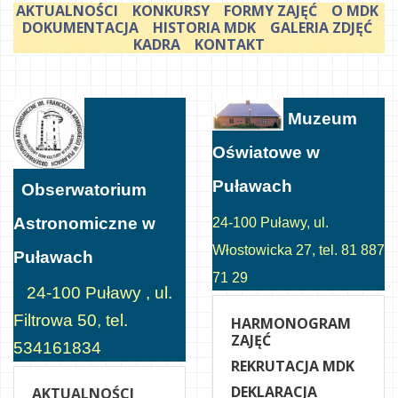
AKTUALNOŚCI
KONKURSY
FORMY ZAJĘĆ
O MDK
DOKUMENTACJA
HISTORIA MDK
GALERIA ZDJĘĆ
KADRA
KONTAKT
Muzeum
Oświatowe w
Puławach
Obserwatorium
Astronomiczne w
24-100 Puławy, ul.
Włostowicka 27, tel. 81 887
Puławach
71 29
24-100 Puławy , ul.
Filtrowa 50, tel.
HARMONOGRAM
ZAJĘĆ
534161834
REKRUTACJA MDK
DEKLARACJA
AKTUALNOŚCI