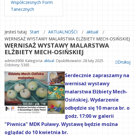
Współczesnych Form
Tanecznych
Jesteś tutaj:
Start
AKTUALNOŚCI
aktual
WERNISAŻ WYSTAWY MALARSTWA ELŻBIETY MECH-OSIŃSKIEJ
WERNISAŻ WYSTAWY MALARSTWA
ELŻBIETY MECH-OSIŃSKIEJ
admin3906
Kategoria:
aktual
Opublikowano: 28 luty 2025
Drukuj
Odsłony: 5365
Serdecznie zapraszamy na
wernisaż wystawy
malarstwa Elżbiety Mech-
Osińskiej. Wydarzenie
odbędzie się 10 marca br. o
godz. 17:00 w galerii
"Piwnica" MDK Puławy. Wystawę będzie można
oglądać do 10 kwietnia br.