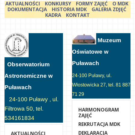
AKTUALNOŚCI
KONKURSY
FORMY ZAJĘĆ
O MDK
DOKUMENTACJA
HISTORIA MDK
GALERIA ZDJĘĆ
KADRA
KONTAKT
Muzeum
Oświatowe w
Puławach
Obserwatorium
Astronomiczne w
24-100 Puławy, ul.
Włostowicka 27, tel. 81 887
Puławach
71 29
24-100 Puławy , ul.
Filtrowa 50, tel.
HARMONOGRAM
ZAJĘĆ
534161834
REKRUTACJA MDK
DEKLARACJA
AKTUALNOŚCI