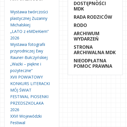
DOSTĘPNOŚCI
MDK
Wystawa twórczości
RADA RODZICÓW
plastycznej Zuzanny
Michalskiej
RODO
„LATO z eMDeKiem”
ARCHIWUM
2026
WYDARZEŃ
Wystawa fotografii
STRONA
przyrodniczej Ewy
ARCHIWALNA MDK
Rauner-Bułczyńskiej
NIEODPŁATNA
„Ważki – piękne i
POMOC PRAWNA
pożyteczne”
XVII POWIATOWY
KONKURS LITERACKI
MÓJ ŚWIAT
FESTIWAL PIOSENKI
PRZEDSZKOLAKA
2026
XXVI Wojewódzki
Festiwal