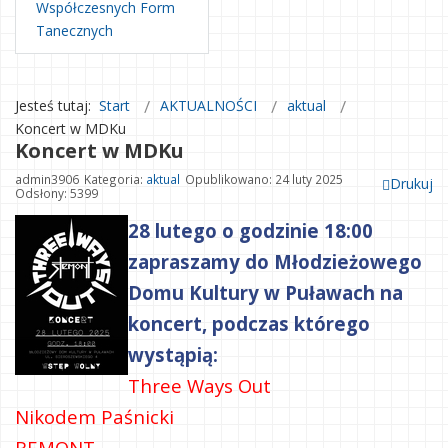
Współczesnych Form
Tanecznych
Jesteś tutaj:
Start
AKTUALNOŚCI
aktual
Koncert w MDKu
Koncert w MDKu
admin3906
Kategoria:
aktual
Opublikowano: 24 luty 2025
Drukuj
Odsłony: 5399
28 lutego o godzinie 18:00
zapraszamy do Młodzieżowego
Domu Kultury w Puławach na
koncert, podczas którego
wystąpią:
Three Ways Out
Nikodem Paśnicki
REMONT