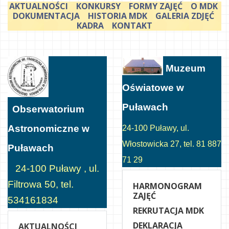
AKTUALNOŚCI
KONKURSY
FORMY ZAJĘĆ
O MDK
DOKUMENTACJA
HISTORIA MDK
GALERIA ZDJĘĆ
KADRA
KONTAKT
Muzeum
Oświatowe w
Puławach
Obserwatorium
Astronomiczne w
24-100 Puławy, ul.
Włostowicka 27, tel. 81 887
Puławach
71 29
24-100 Puławy , ul.
Filtrowa 50, tel.
HARMONOGRAM
ZAJĘĆ
534161834
REKRUTACJA MDK
DEKLARACJA
AKTUALNOŚCI