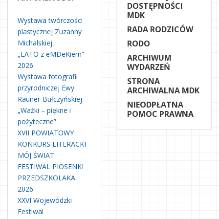
DOSTĘPNOŚCI
MDK
Wystawa twórczości
RADA RODZICÓW
plastycznej Zuzanny
Michalskiej
RODO
„LATO z eMDeKiem”
ARCHIWUM
2026
WYDARZEŃ
Wystawa fotografii
STRONA
przyrodniczej Ewy
ARCHIWALNA MDK
Rauner-Bułczyńskiej
NIEODPŁATNA
„Ważki – piękne i
POMOC PRAWNA
pożyteczne”
XVII POWIATOWY
KONKURS LITERACKI
MÓJ ŚWIAT
FESTIWAL PIOSENKI
PRZEDSZKOLAKA
2026
XXVI Wojewódzki
Festiwal