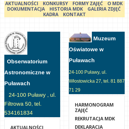
AKTUALNOŚCI
KONKURSY
FORMY ZAJĘĆ
O MDK
DOKUMENTACJA
HISTORIA MDK
GALERIA ZDJĘĆ
KADRA
KONTAKT
Muzeum
Oświatowe w
Puławach
Obserwatorium
Astronomiczne w
24-100 Puławy, ul.
Włostowicka 27, tel. 81 887
Puławach
71 29
24-100 Puławy , ul.
Filtrowa 50, tel.
HARMONOGRAM
ZAJĘĆ
534161834
REKRUTACJA MDK
DEKLARACJA
AKTUALNOŚCI