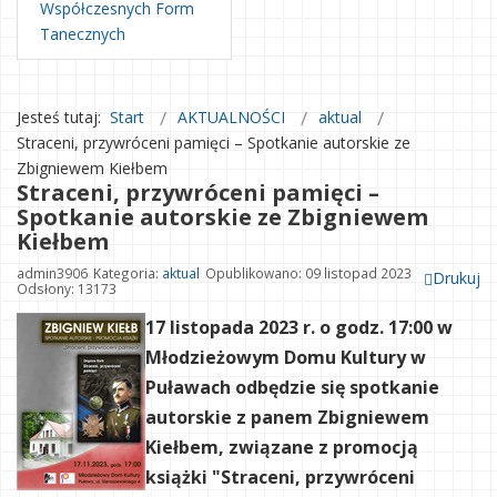
Współczesnych Form
Tanecznych
Jesteś tutaj:
Start
AKTUALNOŚCI
aktual
Straceni, przywróceni pamięci – Spotkanie autorskie ze
Zbigniewem Kiełbem
Straceni, przywróceni pamięci –
Spotkanie autorskie ze Zbigniewem
Kiełbem
admin3906
Kategoria:
aktual
Opublikowano: 09 listopad 2023
Drukuj
Odsłony: 13173
17 listopada 2023 r. o godz. 17:00
w
Młodzieżowym Domu Kultury w
Puławach odbędzie się spotkanie
autorskie z panem Zbigniewem
Kiełbem, związane z promocją
książki "Straceni, przywróceni