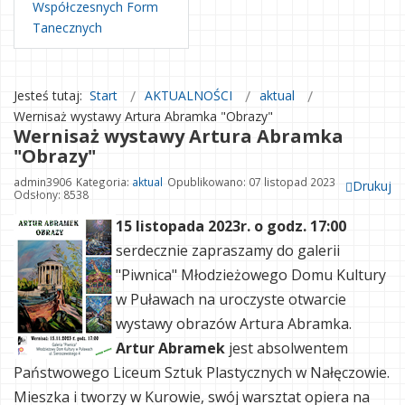
Współczesnych Form
Tanecznych
Jesteś tutaj:
Start
AKTUALNOŚCI
aktual
Wernisaż wystawy Artura Abramka "Obrazy"
Wernisaż wystawy Artura Abramka
"Obrazy"
admin3906
Kategoria:
aktual
Opublikowano: 07 listopad 2023
Drukuj
Odsłony: 8538
15 listopada 2023r. o godz. 17:00
serdecznie zapraszamy do galerii
"Piwnica" Młodzieżowego Domu Kultury
w Puławach na uroczyste otwarcie
wystawy obrazów Artura Abramka.
Artur Abramek
jest absolwentem
Państwowego Liceum Sztuk Plastycznych w Nałęczowie.
Mieszka i tworzy w Kurowie, swój warsztat opiera na