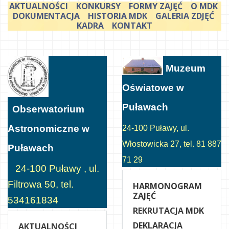
AKTUALNOŚCI
KONKURSY
FORMY ZAJĘĆ
O MDK
DOKUMENTACJA
HISTORIA MDK
GALERIA ZDJĘĆ
KADRA
KONTAKT
Muzeum
Oświatowe w
Puławach
Obserwatorium
Astronomiczne w
24-100 Puławy, ul.
Włostowicka 27, tel. 81 887
Puławach
71 29
24-100 Puławy , ul.
Filtrowa 50, tel.
HARMONOGRAM
ZAJĘĆ
534161834
REKRUTACJA MDK
DEKLARACJA
AKTUALNOŚCI