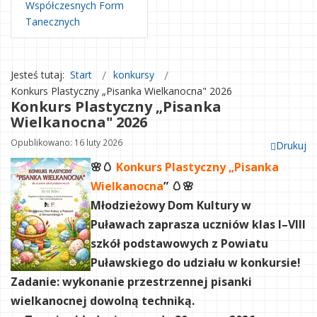
Współczesnych Form
Tanecznych
Jesteś tutaj:
Start
konkursy
Konkurs Plastyczny „Pisanka Wielkanocna" 2026
Konkurs Plastyczny „Pisanka
Wielkanocna" 2026
Opublikowano: 16 luty 2026
Drukuj
🌸🥚
Konkurs Plastyczny „Pisanka
Wielkanocna
” 🥚🌸
Młodzieżowy Dom Kultury w
Puławach zaprasza uczniów klas I–VIII
szkół podstawowych z Powiatu
Puławskiego do udziału w konkursie!
Zadanie: wykonanie przestrzennej pisanki
wielkanocnej dowolną techniką.