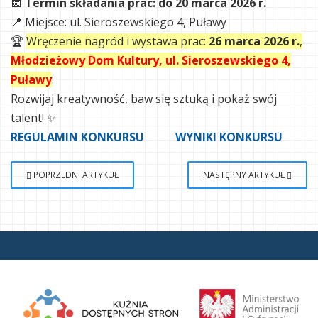
📅
Termin składania prac: do 20 marca 2026 r.
📍 Miejsce: ul. Sieroszewskiego 4, Puławy
🏆
Wręczenie nagród i wystawa prac:
26 marca 2026 r.
,
Młodzieżowy Dom Kultury, ul. Sieroszewskiego 4,
Puławy
.
Rozwijaj kreatywność, baw się sztuką i pokaż swój
talent! ✨
REGULAMIN KONKURSU
WYNIKI KONKURSU
POPRZEDNI ARTYKUŁ
NASTĘPNY ARTYKUŁ