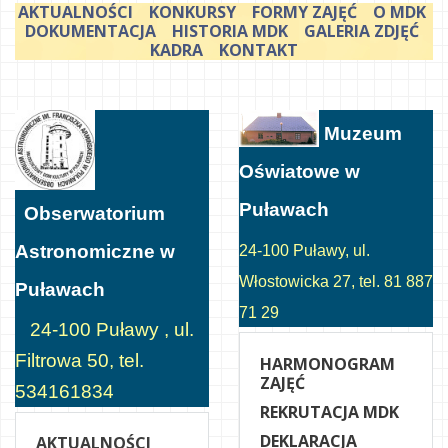
AKTUALNOŚCI
KONKURSY
FORMY ZAJĘĆ
O MDK
DOKUMENTACJA
HISTORIA MDK
GALERIA ZDJĘĆ
KADRA
KONTAKT
Muzeum
Oświatowe w
Puławach
Obserwatorium
Astronomiczne w
24-100 Puławy, ul.
Włostowicka 27, tel. 81 887
Puławach
71 29
24-100 Puławy , ul.
Filtrowa 50, tel.
HARMONOGRAM
ZAJĘĆ
534161834
REKRUTACJA MDK
DEKLARACJA
AKTUALNOŚCI