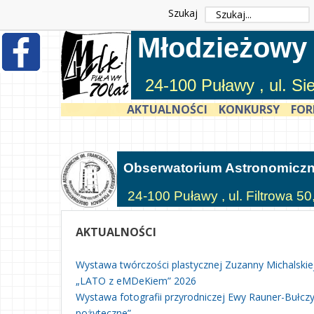
Szukaj
Młodzieżowy
24-100 Puławy , ul. S
AKTUALNOŚCI
KONKURSY
FOR
Obserwatorium Astronomicz
24-100 Puławy , ul. Filtrowa 50
AKTUALNOŚCI
Wystawa twórczości plastycznej Zuzanny Michalskie
„LATO z eMDeKiem” 2026
Wystawa fotografii przyrodniczej Ewy Rauner-Bułczyń
pożyteczne”