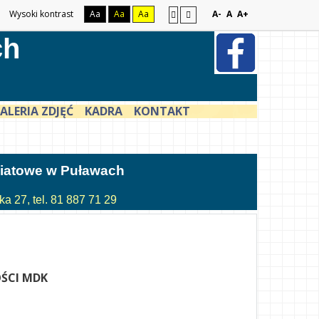
Wysoki kontrast
Aa
Aa
Aa
A-
A
A+
ch
ALERIA ZDJĘĆ
KADRA
KONTAKT
atowe w Puławach
a 27, tel. 81 887 71 29
ŚCI MDK