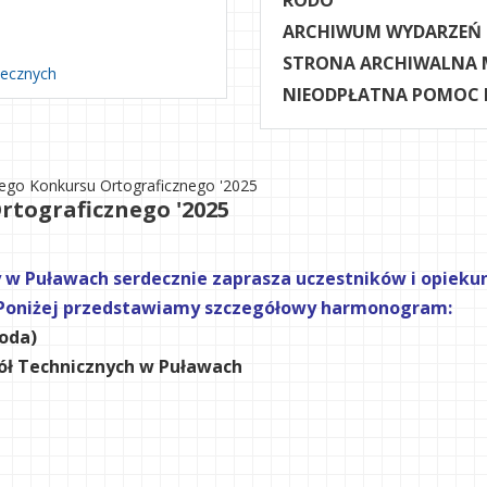
RODO
ARCHIWUM WYDARZEŃ
STRONA ARCHIWALNA 
necznych
NIEODPŁATNA POMOC
go Konkursu Ortograficznego '2025
tograficznego '2025
 w Puławach serdecznie zaprasza uczestników i opiek
 Poniżej przedstawiamy szczegółowy harmonogram:
roda)
kół Technicznych w Puławach