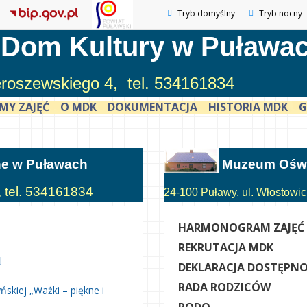
Tryb domyślny
Tryb nocny
 Dom Kultury w Puława
ieroszewskiego 4, tel. 534161834
MY ZAJĘĆ
O MDK
DOKUMENTACJA
HISTORIA MDK
G
ne w Puławach
Muzeum Oświ
, tel. 534161834
24-100 Puławy, ul. Włostowick
HARMONOGRAM ZAJĘĆ
REKRUTACJA MDK
j
DEKLARACJA DOSTĘPNO
RADA RODZICÓW
skiej „Ważki – piękne i