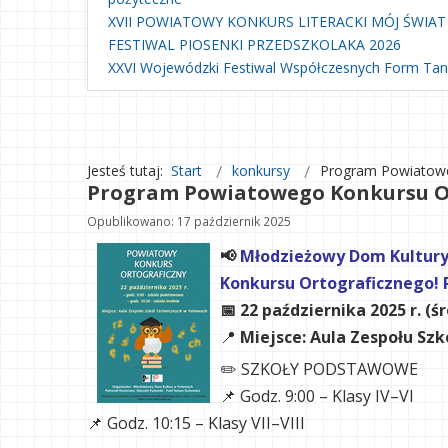
XVII POWIATOWY KONKURS LITERACKI MÓJ ŚWIAT
FESTIWAL PIOSENKI PRZEDSZKOLAKA 2026
XXVI Wojewódzki Festiwal Współczesnych Form Ta
Jesteś tutaj:
Start
konkursy
Program Powiatowe
Program Powiatowego Konkursu Or
Opublikowano: 17 październik 2025
📢
Młodzieżowy Dom Kultury
Konkursu Ortograficznego!
📅 22 października 2025 r. (ś
📍
Miejsce: Aula Zespołu Sz
✏️ SZKOŁY PODSTAWOWE
📌 Godz. 9:00 – Klasy IV–VI
📌 Godz. 10:15 – Klasy VII–VIII