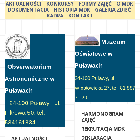
AKTUALNOŚCI
KONKURSY
FORMY ZAJĘĆ
O MDK
DOKUMENTACJA
HISTORIA MDK
GALERIA ZDJĘĆ
KADRA
KONTAKT
Muzeum
Oświatowe w
Puławach
Obserwatorium
Astronomiczne w
24-100 Puławy, ul.
Włostowicka 27, tel. 81 887
Puławach
71 29
24-100 Puławy , ul.
Filtrowa 50, tel.
HARMONOGRAM
ZAJĘĆ
534161834
REKRUTACJA MDK
DEKLARACJA
AKTUALNOŚCI