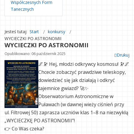
Współczesnych Form
Tanecznych
Jesteś tutaj:
Start
konkursy
WYCIECZKI PO ASTRONOMII
WYCIECZKI PO ASTRONOMII
Opublikowano: 06 październik 2025
Drukuj
🌌🔭 Hej, młodzi odkrywcy kosmosu! 🔭🌌
Chcecie zobaczyć prawdziwe teleskopy,
dowiedzieć się jak działają i odkryć
tajemnice gwiazd? 🚀✨
Obserwatorium Astronomiczne w
Puławach (w dawnej wieży ciśnień przy
ul. Filtrowej 50) zaprasza uczniów klas 1–8 na niezwykłą
„WYCIECZKĘ PO ASTRONOMII”!
👉 Co Was czeka?