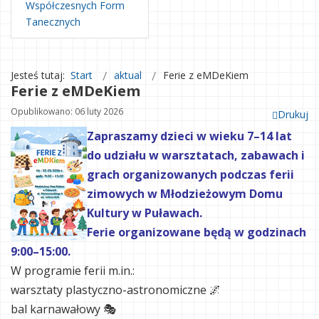
Współczesnych Form
Tanecznych
Jesteś tutaj:
Start
aktual
Ferie z eMDeKiem
Ferie z eMDeKiem
Opublikowano: 06 luty 2026
Drukuj
Zapraszamy dzieci w wieku 7–14 lat
do udziału w warsztatach, zabawach i
grach organizowanych podczas ferii
zimowych w Młodzieżowym Domu
Kultury w Puławach.
Ferie organizowane będą w godzinach
9:00–15:00.
W programie ferii m.in.:
warsztaty plastyczno-astronomiczne 🌌
bal karnawałowy 🎭