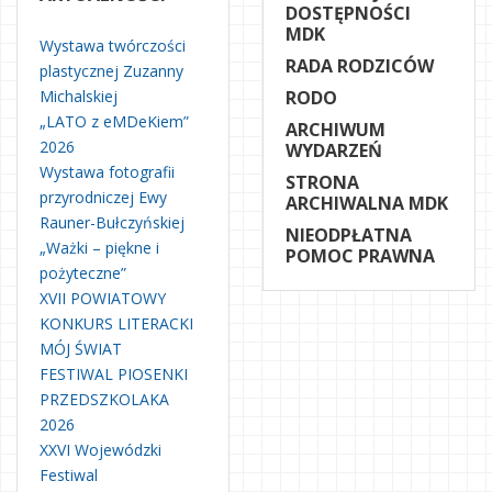
DOSTĘPNOŚCI
MDK
Wystawa twórczości
RADA RODZICÓW
plastycznej Zuzanny
Michalskiej
RODO
„LATO z eMDeKiem”
ARCHIWUM
2026
WYDARZEŃ
Wystawa fotografii
STRONA
przyrodniczej Ewy
ARCHIWALNA MDK
Rauner-Bułczyńskiej
NIEODPŁATNA
„Ważki – piękne i
POMOC PRAWNA
pożyteczne”
XVII POWIATOWY
KONKURS LITERACKI
MÓJ ŚWIAT
FESTIWAL PIOSENKI
PRZEDSZKOLAKA
2026
XXVI Wojewódzki
Festiwal