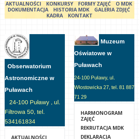
AKTUALNOŚCI
KONKURSY
FORMY ZAJĘĆ
O MDK
DOKUMENTACJA
HISTORIA MDK
GALERIA ZDJĘĆ
KADRA
KONTAKT
Muzeum
Oświatowe w
Puławach
Obserwatorium
Astronomiczne w
24-100 Puławy, ul.
Włostowicka 27, tel. 81 887
Puławach
71 29
24-100 Puławy , ul.
Filtrowa 50, tel.
HARMONOGRAM
ZAJĘĆ
534161834
REKRUTACJA MDK
DEKLARACJA
AKTUALNOŚCI