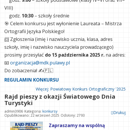
godz.
9:00
– szkoły podstawowe (klasy IV–VI oraz VII–
VIII)
godz.
10:30
– szkoły średnie
🎯 Celem konkursu jest wyłonienie Laureata – Mistrza
Ortografii Języka Polskiego!
📨 Zgłoszenia (imię i nazwisko ucznia, klasa, adres
szkoły, imię i nazwisko nauczyciela prowadzącego)
prosimy przesyłać
do 15 października 2025 r.
na adres:
📧
organizacja@mdk.pulawy.pl
Do zobaczenia! ✍️🇵🇱
REGULAMIN KONKURSU
Więcej: Powiatowy Konkurs Ortograficzny '2025
Rajd pieszy z okazji Światowego Dnia
Turystyki
admin3906
Kategoria:
konkursy
Drukuj
Opublikowano: 22 wrzesień 2025
Odsłony: 2793
Zapraszamy na wspólną