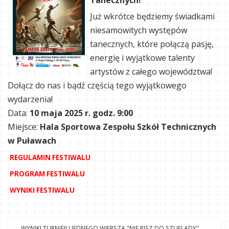
Tanecznych!
Już wkrótce będziemy świadkami
niesamowitych występów
tanecznych, które połączą pasję,
energię i wyjątkowe talenty
artystów z całego województwa!
Dołącz do nas i bądź częścią tego wyjątkowego
wydarzenia!
Data:
10 maja 2025 r. godz. 9:00
Miejsce:
Hala Sportowa Zespołu Szkół Technicznych
w Puławach
REGULAMIN FESTIWALU
PROGRAM FESTIWALU
WYNIKI FESTIWALU
WYNIKI TURNIEJU JEDNEGO WIERSZA "NIE PISZ DO SZUFLADY"