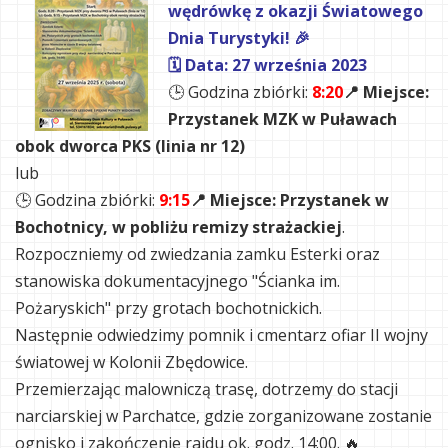
wędrówkę z okazji Światowego
Dnia Turystyki! 🎉
🗓 Data: 27 września 2023
🕒 Godzina zbiórki:
8:20
📍 Miejsce:
Przystanek MZK w Puławach
obok dworca PKS (linia nr 12)
lub
🕒 Godzina zbiórki:
9:15
📍 Miejsce: Przystanek w
Bochotnicy, w pobliżu remizy strażackiej
.
Rozpoczniemy od zwiedzania zamku Esterki oraz
stanowiska dokumentacyjnego "Ścianka im.
Pożaryskich" przy grotach bochotnickich.
Następnie odwiedzimy pomnik i cmentarz ofiar II wojny
światowej w Kolonii Zbędowice.
Przemierzając malowniczą trasę, dotrzemy do stacji
narciarskiej w Parchatce, gdzie zorganizowane zostanie
ognisko i zakończenie rajdu ok. godz. 14:00. 🔥