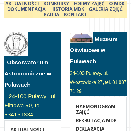
AKTUALNOŚCI
KONKURSY
FORMY ZAJĘĆ
O MDK
DOKUMENTACJA
HISTORIA MDK
GALERIA ZDJĘĆ
KADRA
KONTAKT
Muzeum
Oświatowe w
Puławach
Obserwatorium
Astronomiczne w
24-100 Puławy, ul.
Włostowicka 27, tel. 81 887
Puławach
71 29
24-100 Puławy , ul.
Filtrowa 50, tel.
HARMONOGRAM
ZAJĘĆ
534161834
REKRUTACJA MDK
DEKLARACJA
AKTUALNOŚCI