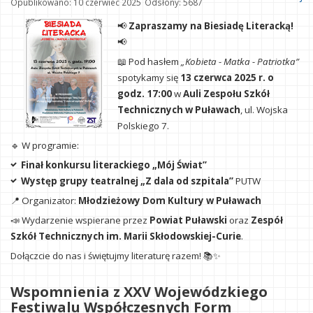
Opublikowano: 10 czerwiec 2025
Odsłony: 5687
📢
Zapraszamy na Biesiadę Literacką!
📢
📖 Pod hasłem
„Kobieta - Matka - Patriotka”
spotykamy się
13 czerwca 2025 r. o
godz. 17:00
w
Auli Zespołu Szkół
Technicznych w Puławach
, ul. Wojska
Polskiego 7.
🔹 W programie:
Finał konkursu literackiego „Mój Świat”
Występ grupy teatralnej „Z dala od szpitala”
PUTW
📍 Organizator:
Młodzieżowy Dom Kultury w Puławach
📣 Wydarzenie wspierane przez
Powiat Puławski
oraz
Zespół
Szkół Technicznych im. Marii Skłodowskiej-Curie
.
Dołączcie do nas i świętujmy literaturę razem! 📚✨
Wspomnienia z XXV Wojewódzkiego
Festiwalu Współczesnych Form