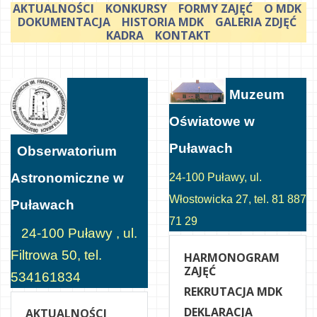
AKTUALNOŚCI
KONKURSY
FORMY ZAJĘĆ
O MDK
DOKUMENTACJA
HISTORIA MDK
GALERIA ZDJĘĆ
KADRA
KONTAKT
Muzeum
Oświatowe w
Puławach
Obserwatorium
Astronomiczne w
24-100 Puławy, ul.
Włostowicka 27, tel. 81 887
Puławach
71 29
24-100 Puławy , ul.
Filtrowa 50, tel.
HARMONOGRAM
ZAJĘĆ
534161834
REKRUTACJA MDK
DEKLARACJA
AKTUALNOŚCI