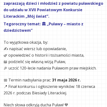
zapraszają dzieci i młodzież z powiatu puławskiego
do udziału w XVII Powiatowym Konkursie
Literackim „Mój świat”.
Tegoroczny temat:
🏛️ „Puławy – miasto z
dziedzictwem”
To wyjątkowa okazja, by:
✍️ napisać wiersz lub opowiadanie,
🌿 opowiedzieć o historii i tożsamości miasta,
📖 podzielić się własną wizją Puław,
🎉 uczcić 120-lecie nadania Puławom praw miejskich.
📅 Termin nadsyłania prac:
31 maja 2026 r.
📍 Finał konkursu i ogłoszenie wyników: 18 czerwca
2026 r. podczas Biesiady Literackiej.
Niech słowa odkryją ducha Puław! 💙