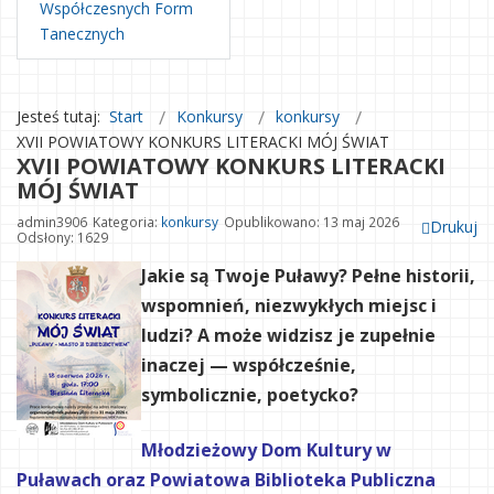
Współczesnych Form
Tanecznych
Jesteś tutaj:
Start
Konkursy
konkursy
XVII POWIATOWY KONKURS LITERACKI MÓJ ŚWIAT
XVII POWIATOWY KONKURS LITERACKI
MÓJ ŚWIAT
admin3906
Kategoria:
konkursy
Opublikowano: 13 maj 2026
Drukuj
Odsłony: 1629
Jakie są Twoje Puławy?
Pełne historii,
wspomnień, niezwykłych miejsc i
ludzi? A może widzisz je zupełnie
inaczej — współcześnie,
symbolicznie, poetycko?
Młodzieżowy Dom Kultury w
Puławach oraz Powiatowa Biblioteka Publiczna