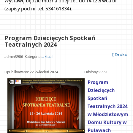
Wystawę będzie można obejrzeć do 14 czerwca br. 
(zapisy pod nr tel. 534161834).
Program Dziecięcych Spotkań 
Teatralnych 2024					
Drukuj
admin3906
Kategoria: 
aktual
Opublikowano: 22 kwiecień 2024				
Odsłony: 8551
Program 
Dziecięcych 
Spotkań 
Teatralnych 2024 
w Młodzieżowym 
Domu Kultury w 
Puławach