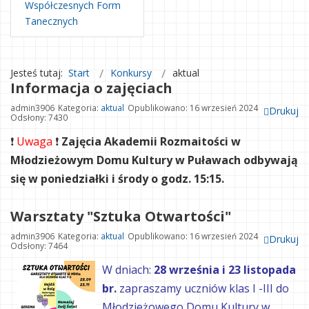
Współczesnych Form
Tanecznych
Jesteś tutaj:
Start
Konkursy
aktual
Informacja o zajęciach
admin3906
Kategoria:
aktual
Opublikowano: 16 wrzesień 2024
Drukuj
Odsłony: 7430
❗️
 Uwaga 
❗️
 Zajęcia Akademii Rozmaitości w 
Młodzieżowym Domu Kultury w Puławach odbywają 
się w poniedziałki i środy o godz. 15:15.
Warsztaty "Sztuka Otwartości"
admin3906
Kategoria:
aktual
Opublikowano: 16 wrzesień 2024
Drukuj
Odsłony: 7464
W dniach:
28 września i 23 listopada
br.
zapraszamy uczniów klas I -III do
Młodzieżowego Domu Kultury w