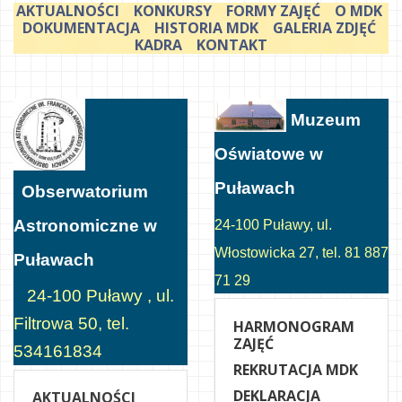
AKTUALNOŚCI
KONKURSY
FORMY ZAJĘĆ
O MDK
DOKUMENTACJA
HISTORIA MDK
GALERIA ZDJĘĆ
KADRA
KONTAKT
Muzeum
Oświatowe w
Puławach
Obserwatorium
Astronomiczne w
24-100 Puławy, ul.
Włostowicka 27, tel. 81 887
Puławach
71 29
24-100 Puławy , ul.
Filtrowa 50, tel.
HARMONOGRAM
ZAJĘĆ
534161834
REKRUTACJA MDK
DEKLARACJA
AKTUALNOŚCI