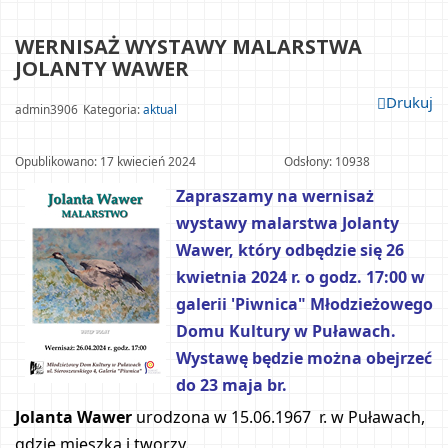
WERNISAŻ WYSTAWY MALARSTWA 
JOLANTY WAWER					
Drukuj
admin3906
Kategoria: 
aktual
Opublikowano: 17 kwiecień 2024				
Odsłony: 10938
Zapraszamy na wernisaż 
wystawy malarstwa Jolanty 
Wawer, który odbędzie się 26 
kwietnia 2024 r. o godz. 17:00 w 
galerii 'Piwnica" Młodzieżowego 
Domu Kultury w Puławach. 
Wystawę będzie można obejrzeć 
do 23 maja br.
Jolanta Wawer
 urodzona w 15.06.1967  r. w Puławach, 
gdzie mieszka i tworzy. 