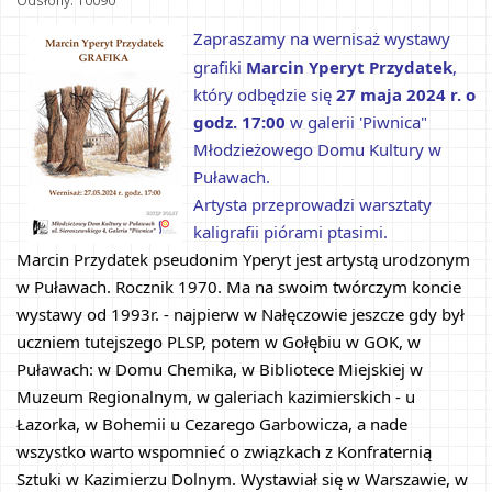
Odsłony: 10090
Zapraszamy na wernisaż wystawy 
grafiki 
Marcin Yperyt Przydatek
, 
który odbędzie się 
27 maja 2024 r. o 
godz. 17:00
 w galerii 'Piwnica" 
Młodzieżowego Domu Kultury w 
Puławach.
Artysta przeprowadzi warsztaty 
kaligrafii piórami ptasimi.
Marcin Przydatek pseudonim Yperyt jest artystą urodzonym 
w Puławach. Rocznik 1970. Ma na swoim twórczym koncie 
wystawy od 1993r. - najpierw w Nałęczowie jeszcze gdy był 
uczniem tutejszego PLSP, potem w Gołębiu w GOK, w 
Puławach: w Domu Chemika, w Bibliotece Miejskiej w 
Muzeum Regionalnym, w galeriach kazimierskich - u 
Łazorka, w Bohemii u Cezarego Garbowicza, a nade 
wszystko warto wspomnieć o związkach z Konfraternią 
Sztuki w Kazimierzu Dolnym. Wystawiał się w Warszawie, w 