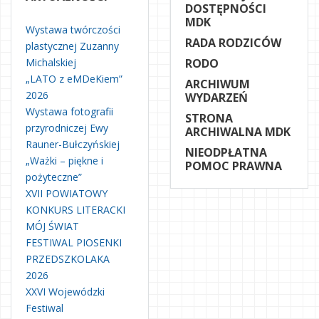
DOSTĘPNOŚCI
MDK
Wystawa twórczości
RADA RODZICÓW
plastycznej Zuzanny
Michalskiej
RODO
„LATO z eMDeKiem”
ARCHIWUM
2026
WYDARZEŃ
Wystawa fotografii
STRONA
przyrodniczej Ewy
ARCHIWALNA MDK
Rauner-Bułczyńskiej
NIEODPŁATNA
„Ważki – piękne i
POMOC PRAWNA
pożyteczne”
XVII POWIATOWY
KONKURS LITERACKI
MÓJ ŚWIAT
FESTIWAL PIOSENKI
PRZEDSZKOLAKA
2026
XXVI Wojewódzki
Festiwal