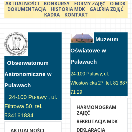
AKTUALNOŚCI
KONKURSY
FORMY ZAJĘĆ
O MDK
DOKUMENTACJA
HISTORIA MDK
GALERIA ZDJĘĆ
KADRA
KONTAKT
Muzeum
Oświatowe w
Puławach
Obserwatorium
Astronomiczne w
24-100 Puławy, ul.
Włostowicka 27, tel. 81 887
Puławach
71 29
24-100 Puławy , ul.
Filtrowa 50, tel.
HARMONOGRAM
ZAJĘĆ
534161834
REKRUTACJA MDK
DEKLARACJA
AKTUALNOŚCI