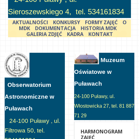
Sieroszewskiego 4, tel. 534161834
AKTUALNOŚCI
KONKURSY
FORMY ZAJĘĆ
O
MDK
DOKUMENTACJA
HISTORIA MDK
GALERIA ZDJĘĆ
KADRA
KONTAKT
Muzeum
Oświatowe w
Puławach
Obserwatorium
Astronomiczne w
24-100 Puławy, ul.
Włostowicka 27, tel. 81 887
Puławach
71 29
24-100 Puławy , ul.
Filtrowa 50, tel.
HARMONOGRAM
ZAJĘĆ