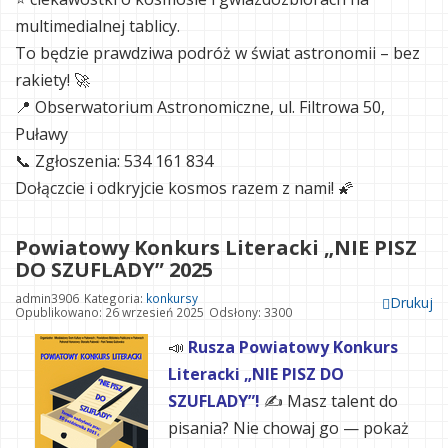
multimedialnej tablicy.
To będzie prawdziwa podróż w świat astronomii – bez
rakiety! 🚀
📍 Obserwatorium Astronomiczne, ul. Filtrowa 50,
Puławy
📞 Zgłoszenia: 534 161 834
Dołączcie i odkryjcie kosmos razem z nami! 🌠
Powiatowy Konkurs Literacki „NIE PISZ
DO SZUFLADY” 2025
admin3906
Kategoria:
konkursy
Drukuj
Opublikowano: 26 wrzesień 2025
Odsłony: 3300
📣
Rusza Powiatowy Konkurs
Literacki „NIE PISZ DO
SZUFLADY”!
✍️ Masz talent do
pisania? Nie chowaj go — pokaż