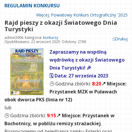
REGULAMIN KONKURSU
Więcej: Powiatowy Konkurs Ortograficzny '2025
Rajd pieszy z okazji Światowego Dnia
Turystyki
admin3906
Kategoria:
konkursy
Drukuj
Opublikowano: 22 wrzesień 2025
Odsłony: 2789
Zapraszamy na wspólną
wędrówkę z okazji Światowego
Dnia Turystyki! 🎉
🗓 Data: 27 września 2023
🕒 Godzina zbiórki:
8:20
📍 Miejsce:
Przystanek MZK w Puławach
obok dworca PKS (linia nr 12)
lub
🕒 Godzina zbiórki:
9:15
📍 Miejsce: Przystanek w
Bochotnicy, w pobliżu remizy strażackiej
.
Rozpoczniemy od zwiedzania zamku Esterki oraz