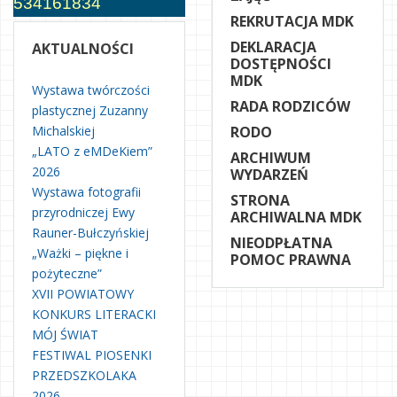
534161834
REKRUTACJA MDK
DEKLARACJA
AKTUALNOŚCI
DOSTĘPNOŚCI
MDK
Wystawa twórczości
RADA RODZICÓW
plastycznej Zuzanny
Michalskiej
RODO
„LATO z eMDeKiem”
ARCHIWUM
2026
WYDARZEŃ
Wystawa fotografii
STRONA
przyrodniczej Ewy
ARCHIWALNA MDK
Rauner-Bułczyńskiej
NIEODPŁATNA
„Ważki – piękne i
POMOC PRAWNA
pożyteczne”
XVII POWIATOWY
KONKURS LITERACKI
MÓJ ŚWIAT
FESTIWAL PIOSENKI
PRZEDSZKOLAKA
2026