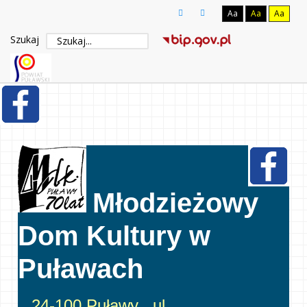
Aa
Aa
Aa
Szukaj
Młodzieżowy
Dom Kultury w
Puławach
24-100 Puławy , ul.