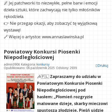
🌌 Jej patchworki to niezwykłe, pełne barw i emocji
dzieła sztuki, które zachwycają nie tylko miłośników
rękodzieła.
👉 Nie przegap okazji, aby zobaczyć tę wyjątkową
wystawę!
🔗 Więcej o artystce: www.annaslawinska.pl
Powiatowy Konkursi Piosenki
Niepodległościowej
admin3906
Kategoria:
konkursy
Drukuj
Opublikowano: 06 październik 2025
Odsłony: 2939
🎶🇵🇱
Zapraszamy do udziału w
Powiatowym Konkursie Piosenki
Niepodległościowej pod
hasłem:
„Płomień rozgryzie
malowane dzieje, skarby mieczowi
spustoszą złodzieje, Pieśń ujdzie