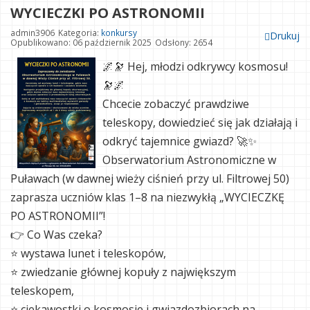
WYCIECZKI PO ASTRONOMII
admin3906
Kategoria:
konkursy
Drukuj
Opublikowano: 06 październik 2025
Odsłony: 2654
🌌🔭 Hej, młodzi odkrywcy kosmosu!
🔭🌌
Chcecie zobaczyć prawdziwe
teleskopy, dowiedzieć się jak działają i
odkryć tajemnice gwiazd? 🚀✨
Obserwatorium Astronomiczne w
Puławach (w dawnej wieży ciśnień przy ul. Filtrowej 50)
zaprasza uczniów klas 1–8 na niezwykłą „WYCIECZKĘ
PO ASTRONOMII”!
👉 Co Was czeka?
⭐ wystawa lunet i teleskopów,
⭐ zwiedzanie głównej kopuły z największym
teleskopem,
⭐ ciekawostki o kosmosie i gwiazdozbiorach na