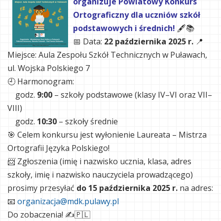
organizuje Powiatowy Konkurs
Ortograficzny dla uczniów szkół
podstawowych i średnich!
🖋️📚
📅 Data:
22 października 2025 r.
📍
Miejsce: Aula Zespołu Szkół Technicznych w Puławach,
ul. Wojska Polskiego 7
🕘 Harmonogram:
godz.
9:00
– szkoły podstawowe (klasy IV–VI oraz VII–
VIII)
godz.
10:30
– szkoły średnie
🎯 Celem konkursu jest wyłonienie Laureata – Mistrza
Ortografii Języka Polskiego!
📨 Zgłoszenia (imię i nazwisko ucznia, klasa, adres
szkoły, imię i nazwisko nauczyciela prowadzącego)
prosimy przesyłać
do 15 października 2025 r.
na adres:
📧
organizacja@mdk.pulawy.pl
Do zobaczenia! ✍️🇵🇱