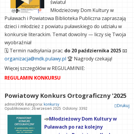
światu!
Młodzieżowy Dom Kultury w
Puławach i Powiatowa Biblioteka Publiczna zapraszają
dzieci i młodzież z powiatu puławskiego do udziału w
konkursie literackim. Temat dowolny — liczy się Twoja
wyobraźnia!
🗓 Termin nadsyłania prac:
do 20 października 2025
📧
organizacja@mdk.pulawy.pl
🏆 Nagrody czekają!
Więcej szczegółów w REGULAMINIE:
REGULAMIN KONKURSU
Powiatowy Konkurs Ortograficzny '2025
admin3906
Kategoria:
konkursy
Drukuj
Opublikowano: 26 wrzesień 2025
Odsłony: 3392
📣
Młodzieżowy Dom Kultury w
Puławach po raz kolejny