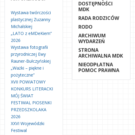
DOSTĘPNOŚCI
MDK
Wystawa twórczości
RADA RODZICÓW
plastycznej Zuzanny
Michalskiej
RODO
„LATO z eMDeKiem”
ARCHIWUM
2026
WYDARZEŃ
Wystawa fotografii
STRONA
przyrodniczej Ewy
ARCHIWALNA MDK
Rauner-Bułczyńskiej
NIEODPŁATNA
„Ważki – piękne i
POMOC PRAWNA
pożyteczne”
XVII POWIATOWY
KONKURS LITERACKI
MÓJ ŚWIAT
FESTIWAL PIOSENKI
PRZEDSZKOLAKA
2026
XXVI Wojewódzki
Festiwal