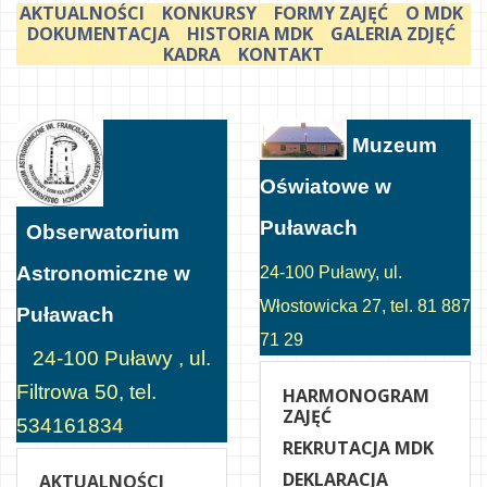
AKTUALNOŚCI
KONKURSY
FORMY ZAJĘĆ
O MDK
DOKUMENTACJA
HISTORIA MDK
GALERIA ZDJĘĆ
KADRA
KONTAKT
Muzeum
Oświatowe w
Puławach
Obserwatorium
Astronomiczne w
24-100 Puławy, ul.
Włostowicka 27, tel. 81 887
Puławach
71 29
24-100 Puławy , ul.
Filtrowa 50, tel.
HARMONOGRAM
ZAJĘĆ
534161834
REKRUTACJA MDK
DEKLARACJA
AKTUALNOŚCI