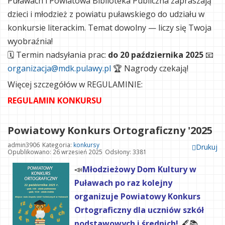
Puławach i Powiatowa Biblioteka Publiczna zapraszają
dzieci i młodzież z powiatu puławskiego do udziału w
konkursie literackim. Temat dowolny — liczy się Twoja
wyobraźnia!
🗓 Termin nadsyłania prac:
do 20 października 2025
📧
organizacja@mdk.pulawy.pl
🏆 Nagrody czekają!
Więcej szczegółów w REGULAMINIE:
REGULAMIN KONKURSU
Powiatowy Konkurs Ortograficzny '2025
admin3906
Kategoria:
konkursy
Drukuj
Opublikowano: 26 wrzesień 2025
Odsłony: 3381
📣
Młodzieżowy Dom Kultury w
Puławach po raz kolejny
organizuje Powiatowy Konkurs
Ortograficzny dla uczniów szkół
podstawowych i średnich!
🖋️📚