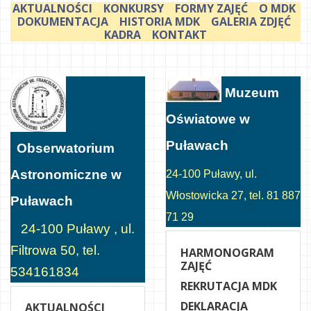
AKTUALNOŚCI
KONKURSY
FORMY ZAJĘĆ
O MDK
DOKUMENTACJA
HISTORIA MDK
GALERIA ZDJĘĆ
KADRA
KONTAKT
Muzeum
Oświatowe w
Puławach
Obserwatorium
Astronomiczne w
24-100 Puławy, ul.
Włostowicka 27, tel. 81 887
Puławach
71 29
24-100 Puławy , ul.
Filtrowa 50, tel.
HARMONOGRAM
ZAJĘĆ
534161834
REKRUTACJA MDK
DEKLARACJA
AKTUALNOŚCI