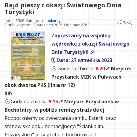
Rajd pieszy z okazji Światowego Dnia
Turystyki
admin3906
Kategoria:
konkursy
Drukuj
Opublikowano: 22 wrzesień 2025
Odsłony: 2782
Zapraszamy na wspólną
wędrówkę z okazji Światowego
Dnia Turystyki! 🎉
🗓 Data: 27 września 2023
🕒 Godzina zbiórki:
8:20
📍 Miejsce:
Przystanek MZK w Puławach
obok dworca PKS (linia nr 12)
lub
🕒 Godzina zbiórki:
9:15
📍 Miejsce: Przystanek w
Bochotnicy, w pobliżu remizy strażackiej
.
Rozpoczniemy od zwiedzania zamku Esterki oraz
stanowiska dokumentacyjnego "Ścianka im.
Pożaryskich" przy grotach bochotnickich.