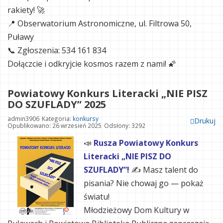
rakiety! 🚀
📍 Obserwatorium Astronomiczne, ul. Filtrowa 50,
Puławy
📞 Zgłoszenia: 534 161 834
Dołączcie i odkryjcie kosmos razem z nami! 🌠
Powiatowy Konkurs Literacki „NIE PISZ
DO SZUFLADY” 2025
admin3906
Kategoria:
konkursy
Drukuj
Opublikowano: 26 wrzesień 2025
Odsłony: 3292
📣
Rusza Powiatowy Konkurs
Literacki „NIE PISZ DO
SZUFLADY”!
✍️ Masz talent do
pisania? Nie chowaj go — pokaż
światu!
Młodzieżowy Dom Kultury w