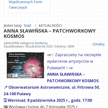
Współczesnych Form
Tanecznych
Jesteś tutaj:
Start
AKTUALNOŚCI
ANNA SŁAWIŃSKA – PATCHWORKOWY
KOSMOS
admin3906
Kategoria:
konkursy
Drukuj
Opublikowano: 06 październik 2025
Odsłony: 2809
📣✨
Zapraszamy na niezwykłe
wydarzenie artystyczne w
Puławach! ✨📣
ANNA SŁAWIŃSKA –
PATCHWORKOWY KOSMOS
📍 Obserwatorium Astronomiczne, ul. Filtrowa 50,
24-100 Puławy
🗓 Wernisaż: 8 października 2025 r., godz. 17:00
🖼 Wystawa czynna: do 7 listopada 2025 r.