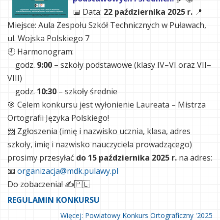
📅 Data:
22 października 2025 r.
📍
Miejsce: Aula Zespołu Szkół Technicznych w Puławach,
ul. Wojska Polskiego 7
🕘 Harmonogram:
godz.
9:00
– szkoły podstawowe (klasy IV–VI oraz VII–
VIII)
godz.
10:30
– szkoły średnie
🎯 Celem konkursu jest wyłonienie Laureata – Mistrza
Ortografii Języka Polskiego!
📨 Zgłoszenia (imię i nazwisko ucznia, klasa, adres
szkoły, imię i nazwisko nauczyciela prowadzącego)
prosimy przesyłać
do 15 października 2025 r.
na adres:
📧
organizacja@mdk.pulawy.pl
Do zobaczenia! ✍️🇵🇱
REGULAMIN KONKURSU
Więcej: Powiatowy Konkurs Ortograficzny '2025