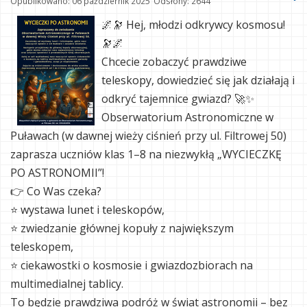
Opublikowano: 06 październik 2025
Odsłony: 2644
🌌🔭 Hej, młodzi odkrywcy kosmosu!
🔭🌌
Chcecie zobaczyć prawdziwe
teleskopy, dowiedzieć się jak działają i
odkryć tajemnice gwiazd? 🚀✨
Obserwatorium Astronomiczne w
Puławach (w dawnej wieży ciśnień przy ul. Filtrowej 50)
zaprasza uczniów klas 1–8 na niezwykłą „WYCIECZKĘ
PO ASTRONOMII”!
👉 Co Was czeka?
⭐ wystawa lunet i teleskopów,
⭐ zwiedzanie głównej kopuły z największym
teleskopem,
⭐ ciekawostki o kosmosie i gwiazdozbiorach na
multimedialnej tablicy.
To będzie prawdziwa podróż w świat astronomii – bez