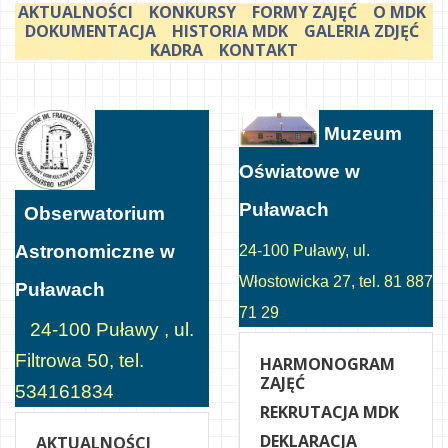
AKTUALNOŚCI
KONKURSY
FORMY ZAJĘĆ
O MDK
DOKUMENTACJA
HISTORIA MDK
GALERIA ZDJĘĆ
KADRA
KONTAKT
Muzeum
Oświatowe w
Puławach
Obserwatorium
Astronomiczne w
24-100 Puławy, ul.
Włostowicka 27, tel. 81 887
Puławach
71 29
24-100 Puławy , ul.
Filtrowa 50, tel.
HARMONOGRAM
ZAJĘĆ
534161834
REKRUTACJA MDK
DEKLARACJA
AKTUALNOŚCI