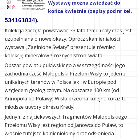
Wystawę można zwiedzać do
końca kwietnia (zapisy pod nr tel.
534161834).
Kolekcja zaczęła powstawać 33 lata temu i cały czas jest
uzupełniana o nowe okazy. Oprócz skamieniałości
wystawa „Zaginione Światy” prezentuje również
kolekcję minerałów z różnych stron świata.
Obszar powiatu puławskiego a w szczególności jego
zachodnia część Małopolski Przełom Wisły to jeden z
unikalnych terenów w Polsce jak i w Europie pod
względem geologicznym. Na obszarze 100 km (od
Annopola po Puławy) Wisła przecina kolejno coraz to
młodsze utwory okresu Kredy.
Jednym z najciekawszych fragmentów Małopolskiego
Przełomu Wisły jest region od Janowca do Puław, to
właśnie tutejsze kamieniołomy oraz odsłonięcia