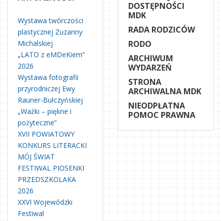
DOSTĘPNOŚCI
MDK
Wystawa twórczości
RADA RODZICÓW
plastycznej Zuzanny
Michalskiej
RODO
„LATO z eMDeKiem”
ARCHIWUM
2026
WYDARZEŃ
Wystawa fotografii
STRONA
przyrodniczej Ewy
ARCHIWALNA MDK
Rauner-Bułczyńskiej
NIEODPŁATNA
„Ważki – piękne i
POMOC PRAWNA
pożyteczne”
XVII POWIATOWY
KONKURS LITERACKI
MÓJ ŚWIAT
FESTIWAL PIOSENKI
PRZEDSZKOLAKA
2026
XXVI Wojewódzki
Festiwal