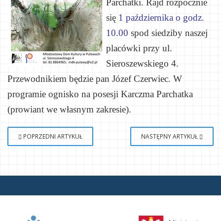
Parchatki. Rajd rozpocznie
się
1 października o godz.
10.00
spod siedziby naszej
placówki przy ul.
Sieroszewskiego 4.
Przewodnikiem będzie pan Józef Czerwiec.
W
programie ognisko na posesji Karczma Parchatka
(p
rowiant
we własnym zakresie).
POPRZEDNI ARTYKUŁ
NASTĘPNY ARTYKUŁ