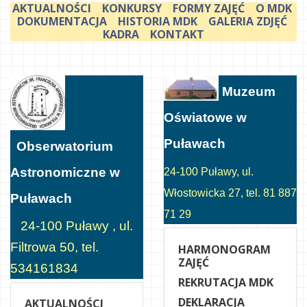
AKTUALNOŚCI
KONKURSY
FORMY ZAJĘĆ
O MDK
DOKUMENTACJA
HISTORIA MDK
GALERIA ZDJĘĆ
KADRA
KONTAKT
Muzeum
Oświatowe w
Puławach
Obserwatorium
Astronomiczne w
24-100 Puławy, ul.
Włostowicka 27, tel. 81 887
Puławach
71 29
24-100 Puławy , ul.
Filtrowa 50, tel.
HARMONOGRAM
ZAJĘĆ
534161834
REKRUTACJA MDK
DEKLARACJA
AKTUALNOŚCI