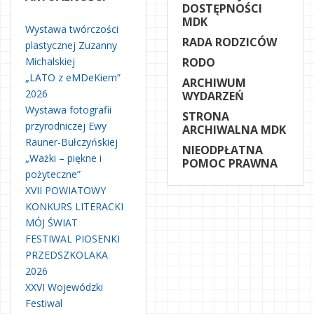
DOSTĘPNOŚCI
MDK
Wystawa twórczości
RADA RODZICÓW
plastycznej Zuzanny
Michalskiej
RODO
„LATO z eMDeKiem”
ARCHIWUM
2026
WYDARZEŃ
Wystawa fotografii
STRONA
przyrodniczej Ewy
ARCHIWALNA MDK
Rauner-Bułczyńskiej
NIEODPŁATNA
„Ważki – piękne i
POMOC PRAWNA
pożyteczne”
XVII POWIATOWY
KONKURS LITERACKI
MÓJ ŚWIAT
FESTIWAL PIOSENKI
PRZEDSZKOLAKA
2026
XXVI Wojewódzki
Festiwal