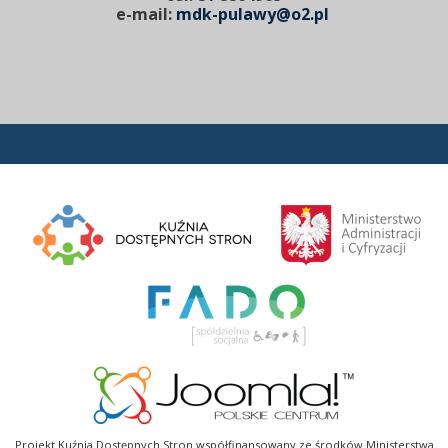
e-mail:
mdk-pulawy@o2.pl
Projekt Kuźnia Dostępnych Stron współfinansowany ze środków Ministerstwa