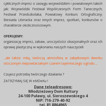
cyklicznych imprez o zasięgu wojewódzkim i powiatowym takich
jak: Wojewódzki Festiwal Współczesnych Form Tanecznych;
Festiwal Przedszkolaka; Powiatowy Konkurs Ortograficzny;
Biesiada Literacka oraz innych imprez, spotkań, konkursów o
charakterze okolicznościowym.
OFERUJEMY:
organizację imprez, zabaw, uroczystości okazjonalnych oraz ich
oprawę plastyczną w wykonaniu naszych nauczycieli
...ale także: miłą, twórczą atmosferę w zabytkowym dworku
otoczonym niepowtarzalnym czarem tajemniczego ogrodu ...
Czujesz potrzebę twórczego działania ?
ZATRZYMAJ SIĘ W eMDeKu !
Dane teleadresowe:
Młodzieżowy Dom Kultury
24-100 Puławy, ul. Sieroszewskiego 4
NIP: 716-279-40-92
tel. 81 8864965