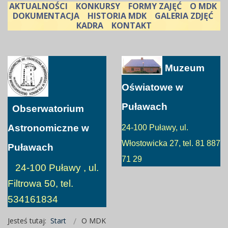
AKTUALNOŚCI
KONKURSY
FORMY ZAJĘĆ
O MDK
DOKUMENTACJA
HISTORIA MDK
GALERIA ZDJĘĆ
KADRA
KONTAKT
Muzeum
Oświatowe w
Puławach
Obserwatorium
Astronomiczne w
24-100 Puławy, ul.
Włostowicka 27, tel. 81 887
Puławach
71 29
24-100 Puławy , ul.
Filtrowa 50, tel.
534161834
Jesteś tutaj:
Start
O MDK