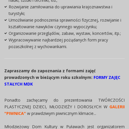
nauki, sztuki i techniki, itd.;
Rozwijanie zamiłowania do uprawiania krajoznawstwa i
turystyki;
Umożliwianie podnoszenia sprawności fizycznej, rozwijanie i
kształtowanie nawyków czynnego wypoczynku;
Organizowanie przeglądów, zabaw, wystaw, koncertów, itp.;
Wypracowywanie najbardziej pożądanych form pracy
pozaszkolnej z wychowankami.
Zapraszamy do zapoznania z formami zajęć
prowadzonych w bieżącym roku szkolnym:
FORMY ZAJĘC
STAŁYCH MDK
Ponadto zachęcamy do prezentowania TWÓRCZOŚCI
PLASTYCZNEJ DZIECI, MŁODZIEŻY I DOROSŁYCH W
GALERII
"PIWNICA"
w prawdziwym piwnicznym klimacie...
Młodzieżowy Dom Kultury w Puławach jest organizatorem