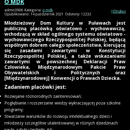
O MDK
admin3906
Kategoria:
o mdk
Drukuj
Opublikowano: 14 październik 2021
Odsłony: 12232
Młodzieżowy Dom Kultury w Puławach jest
publiczną placówką oświatowo - wychowawczą,
wchodzącą w skład ogólnego systemu oświatowo -
wychowawczego Rzeczypospolitej Polskiej, będącą
wspólnym dobrem całego społeczeństwa, kierującą
się zasadami zawartymi w Konstytucji
Rzeczypospolitej Polskiej, a także wskazaniami
zawartymi w powszechnej Deklaracji Praw
Człowieka, Międzynarodowym Pakcie Praw
Obywatelskich i Politycznych oraz
[Międzynarodowej] Konwencji o Prawach Dziecka.
Zadaniem placówki jest:
Rozwijanie różnorodnych zainteresowań;
Pogłębianie i rozszerzanie wiedzy wykraczającej poza szkolne
programy;
Stwarzanie warunków do rozwoju intelektualnego dzieci i
młodzieży szczególnie utalentowanej w różnych dziedzinach
nauki, sztuki i techniki, itd.;