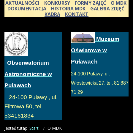
AKTUALNOŚCI
KONKURSY
FORMY ZAJĘĆ
O MDK
DOKUMENTACJA
HISTORIA MDK
GALERIA ZDJĘĆ
KADRA
KONTAKT
Muzeum
Oświatowe w
Puławach
Obserwatorium
Astronomiczne w
24-100 Puławy, ul.
Włostowicka 27, tel. 81 887
Puławach
71 29
24-100 Puławy , ul.
Filtrowa 50, tel.
534161834
Jesteś tutaj:
Start
O MDK