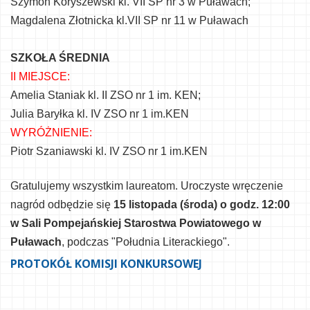
Szymon Koryszewski kl. VII SP nr 3 w Puławach;
Magdalena Złotnicka kl.VII SP nr 11 w Puławach
SZKOŁA ŚREDNIA
II MIEJSCE:
Amelia Staniak kl. II ZSO nr 1 im. KEN;
Julia Baryłka kl. IV ZSO nr 1 im.KEN
WYRÓŻNIENIE:
Piotr Szaniawski kl. IV ZSO nr 1 im.KEN
Gratulujemy wszystkim laureatom. Uroczyste wręczenie
nagród odbędzie się
15 listopada (środa) o godz. 12:00
w Sali Pompejańskiej Starostwa Powiatowego w
Puławach
, podczas "Południa Literackiego".
PROTOKÓŁ KOMISJI KONKURSOWEJ