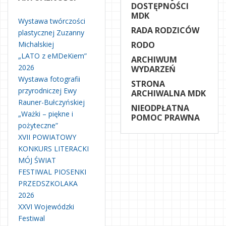
DOSTĘPNOŚCI
MDK
Wystawa twórczości
RADA RODZICÓW
plastycznej Zuzanny
Michalskiej
RODO
„LATO z eMDeKiem”
ARCHIWUM
2026
WYDARZEŃ
Wystawa fotografii
STRONA
przyrodniczej Ewy
ARCHIWALNA MDK
Rauner-Bułczyńskiej
NIEODPŁATNA
„Ważki – piękne i
POMOC PRAWNA
pożyteczne”
XVII POWIATOWY
KONKURS LITERACKI
MÓJ ŚWIAT
FESTIWAL PIOSENKI
PRZEDSZKOLAKA
2026
XXVI Wojewódzki
Festiwal