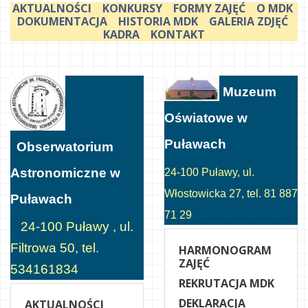
AKTUALNOŚCI
KONKURSY
FORMY ZAJĘĆ
O MDK
DOKUMENTACJA
HISTORIA MDK
GALERIA ZDJĘĆ
KADRA
KONTAKT
Muzeum
Oświatowe w
Puławach
Obserwatorium
Astronomiczne w
24-100 Puławy, ul.
Włostowicka 27, tel. 81 887
Puławach
71 29
24-100 Puławy , ul.
Filtrowa 50, tel.
HARMONOGRAM
ZAJĘĆ
534161834
REKRUTACJA MDK
DEKLARACJA
AKTUALNOŚCI