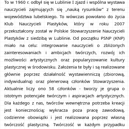
To w 1960 r. odbył się w Lublinie I zjazd i wspólna wystawa 
nauczycieli zajmujących się „nauką rysunków” z terenu 
województwa lubelskiego. To wówczas powołano do życia 
Klub Nauczycieli Plastyków, który w roku 2007 
przekształcony został w Polskie Stowarzyszenie Nauczycieli 
Plastyków z siedzibą w Lublinie. Od początku PSNP (KNP) 
miało na celu: integrowanie nauczycieli o zbliżonych 
zainteresowaniach i ambicjach twórczych, rozwój ich 
możliwości artystycznych oraz popularyzowanie kultury 
plastycznej w środowisku. Założenia te były i są realizowane 
głównie poprzez działalność wystawienniczą (zbiorową, 
indywidualną) oraz plenerową członków Stowarzyszenia. 
Aktualnie liczy ono 58 członków - tworzy je grupa o 
istotnym potencjale twórczym i aspiracjach artystycznych. 
Dla każdego z nas, twórców wewnętrzna potrzeba kreacji 
jest koniecznością; wykracza poza pracę zawodową, 
codzienne obowiązki i jest realizowana poprzez własną 
twórczość plastyczną. Twórczość w każdym przypadku 