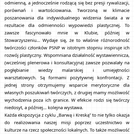
odmienną, a jednocześnie rodzącą się bez presji rywalizacji, 
porównań i wartościowania. Tworzoną w klimacie 
poszanowania dla indywidualnego widzenia świata a w 
rezultacie dla odmienności wypowiedzi plastycznej. To 
zawsze fascynowało mnie w Klubie, później w 
Stowarzyszeniu… Wydaje się, że to właśnie różnorodność 
twórczości członków PSNP w istotnym stopniu inspiruje ich 
rozwój plastyczny. Wspomniana działalność wystawiennicza, 
(wcześniej plenerowa i konsultacyjna) zawsze pozwalały na 
pogłębianie wiedzy malarskiej i umiejętności 
warsztatowych. Są formami pozytywnej konfrontacji. Z 
jednej strony otrzymujemy wsparcie merytoryczne dla 
własnych poszukiwań twórczych, z drugiej mamy możliwość 
wychodzenia poza ich granice. W efekcie rodzi się twórczy 
niedosyt, a później… kolejna wystawa.
Każda ekspozycja z cyklu „Barwą i Kreską” to nie tylko okazja 
do realizowania naszej misji poprzez uczestnictwo w 
kulturze na rzecz społeczności lokalnych. To także możliwość 