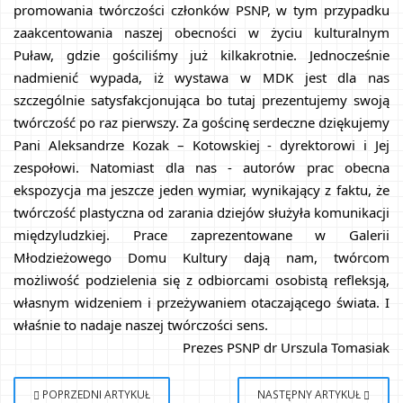
promowania twórczości członków PSNP, w tym przypadku 
zaakcentowania naszej obecności w życiu kulturalnym 
Puław, gdzie gościliśmy już kilkakrotnie. Jednocześnie 
nadmienić wypada, iż wystawa w MDK jest dla nas 
szczególnie satysfakcjonująca bo tutaj prezentujemy swoją 
twórczość po raz pierwszy. Za gościnę serdeczne dziękujemy 
Pani Aleksandrze Kozak – Kotowskiej - dyrektorowi i Jej 
zespołowi. Natomiast dla nas - autorów prac obecna 
ekspozycja ma jeszcze jeden wymiar, wynikający z faktu, że 
twórczość plastyczna od zarania dziejów służyła komunikacji 
międzyludzkiej. Prace zaprezentowane w Galerii 
Młodzieżowego Domu Kultury dają nam, twórcom 
możliwość podzielenia się z odbiorcami osobistą refleksją, 
własnym widzeniem i przeżywaniem otaczającego świata. I 
właśnie to nadaje naszej twórczości sens.
Prezes PSNP dr Urszula Tomasiak
POPRZEDNI ARTYKUŁ
NASTĘPNY ARTYKUŁ