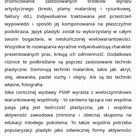
zróżnicowanie zastosowanych środków wyrazu 
artystycznego (kreski, plamy malarskiej i rysunkowej, 
faktury itd.). Indywidualnie traktowana jest przestrzeń 
wypowiedzi i sposób jej komponowania na płaszczyźnie 
podobrazia. Język plastyki został tu wykorzystany w całym 
swoim bogactwie, w nieskończonej wielowariantowości. 
Wszystkie te rozwiązania wyraźnie indywidualizują charakter 
prezentowanych prac, kreują ich odmienność. Dodatkowo 
różnice te podkreślane są poprzez zastosowane techniki 
plastyczne. Dominują techniki malarskie, takie jak: akryl, 
olej, akwarela, pastel suchy i olejny. Ale są też techniki 
własne, fotografia.
Idea corocznej wystawy PSNP wyrasta z wieloczynnikowo 
warunkowanej wspólnoty - to zarówno łącząca nas wspólna 
pasja jaką jest twórczość plastyczna, jak i wspólna 
aktywność zawodowa (miniona i obecna) skupiona na 
edukacji młodego pokolenia. To także wspólna potrzeba 
popularyzacji plastyki jako odwiecznej formy aktywności 