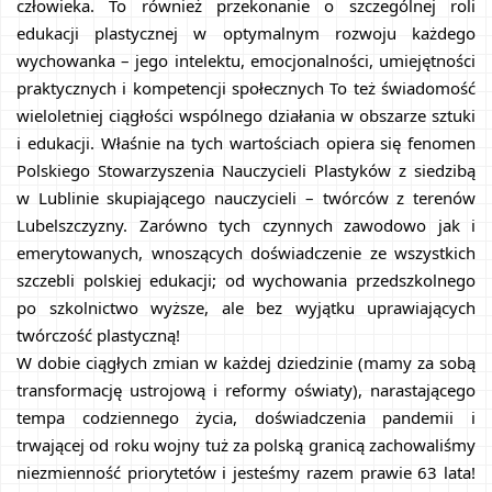
człowieka. To również przekonanie o szczególnej roli 
edukacji plastycznej w optymalnym rozwoju każdego 
wychowanka – jego intelektu, emocjonalności, umiejętności 
praktycznych i kompetencji społecznych To też świadomość 
wieloletniej ciągłości wspólnego działania w obszarze sztuki 
i edukacji. Właśnie na tych wartościach opiera się fenomen 
Polskiego Stowarzyszenia Nauczycieli Plastyków z siedzibą 
w Lublinie skupiającego nauczycieli – twórców z terenów 
Lubelszczyzny. Zarówno tych czynnych zawodowo jak i 
emerytowanych, wnoszących doświadczenie ze wszystkich 
szczebli polskiej edukacji; od wychowania przedszkolnego 
po szkolnictwo wyższe, ale bez wyjątku uprawiających 
twórczość plastyczną!
W dobie ciągłych zmian w każdej dziedzinie (mamy za sobą 
transformację ustrojową i reformy oświaty), narastającego 
tempa codziennego życia, doświadczenia pandemii i 
trwającej od roku wojny tuż za polską granicą zachowaliśmy 
niezmienność priorytetów i jesteśmy razem prawie 63 lata! 