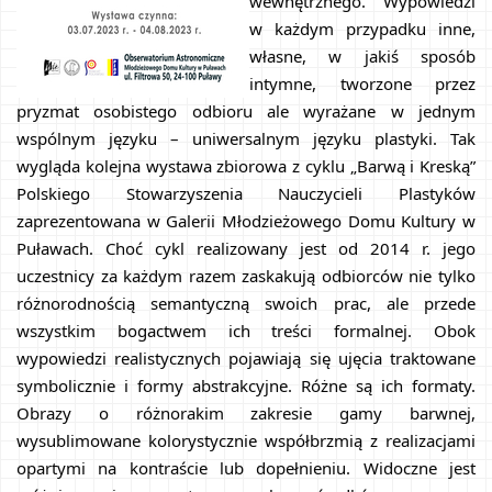
wewnętrznego. Wypowiedzi 
w każdym przypadku inne, 
własne, w jakiś sposób 
intymne, tworzone przez 
pryzmat osobistego odbioru ale wyrażane w jednym 
wspólnym języku – uniwersalnym języku plastyki. Tak 
wygląda kolejna wystawa zbiorowa z cyklu „Barwą i Kreską” 
Polskiego Stowarzyszenia Nauczycieli Plastyków 
zaprezentowana w Galerii Młodzieżowego Domu Kultury w 
Puławach. Choć cykl realizowany jest od 2014 r. jego 
uczestnicy za każdym razem zaskakują odbiorców nie tylko 
różnorodnością semantyczną swoich prac, ale przede 
wszystkim bogactwem ich treści formalnej. Obok 
wypowiedzi realistycznych pojawiają się ujęcia traktowane 
symbolicznie i formy abstrakcyjne. Różne są ich formaty. 
Obrazy o różnorakim zakresie gamy barwnej, 
wysublimowane kolorystycznie współbrzmią z realizacjami 
opartymi na kontraście lub dopełnieniu. Widoczne jest 