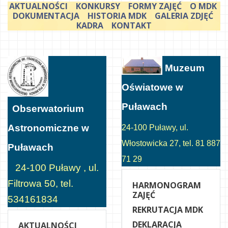
AKTUALNOŚCI
KONKURSY
FORMY ZAJĘĆ
O MDK
DOKUMENTACJA
HISTORIA MDK
GALERIA ZDJĘĆ
KADRA
KONTAKT
Muzeum
Oświatowe w
Puławach
Obserwatorium
Astronomiczne w
24-100 Puławy, ul.
Włostowicka 27, tel. 81 887
Puławach
71 29
24-100 Puławy , ul.
Filtrowa 50, tel.
HARMONOGRAM
ZAJĘĆ
534161834
REKRUTACJA MDK
DEKLARACJA
AKTUALNOŚCI