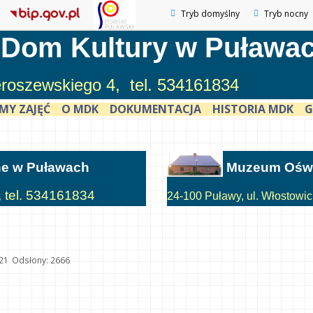
Tryb domyślny
Tryb nocny
 Dom Kultury w Puława
ieroszewskiego 4, tel. 534161834
MY ZAJĘĆ
O MDK
DOKUMENTACJA
HISTORIA MDK
G
ne w Puławach
Muzeum Oświ
, tel. 534161834
24-100 Puławy, ul. Włostowick
21
Odsłony: 2666