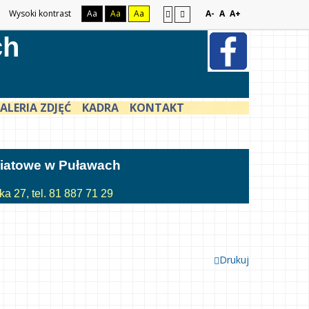
Wysoki kontrast
Aa
Aa
Aa
A-
A
A+
ch
ALERIA ZDJĘĆ
KADRA
KONTAKT
atowe w Puławach
a 27, tel. 81 887 71 29
Drukuj