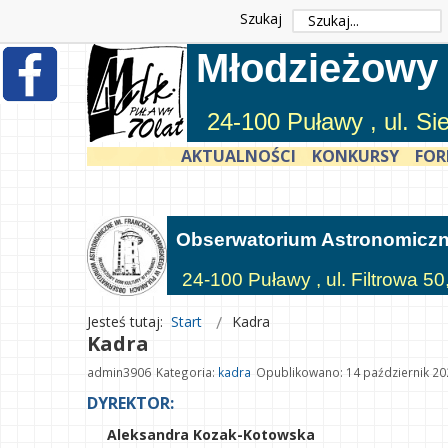
Szukaj
Młodzieżowy
24-100 Puławy , ul. S
AKTUALNOŚCI
KONKURSY
FOR
Obserwatorium Astronomicz
24-100 Puławy , ul. Filtrowa 50
Jesteś tutaj:
Start
Kadra
Kadra
admin3906
Kategoria:
kadra
Opublikowano: 14 październik 20
DYREKTOR:
Aleksandra Kozak-Kotowska