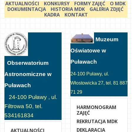
AKTUALNOŚCI
KONKURSY
FORMY ZAJĘĆ
O MDK
DOKUMENTACJA
HISTORIA MDK
GALERIA ZDJĘĆ
KADRA
KONTAKT
Muzeum
Oświatowe w
Puławach
Obserwatorium
Astronomiczne w
24-100 Puławy, ul.
Włostowicka 27, tel. 81 887
Puławach
71 29
24-100 Puławy , ul.
Filtrowa 50, tel.
HARMONOGRAM
ZAJĘĆ
534161834
REKRUTACJA MDK
DEKLARACJA
AKTUALNOŚCI