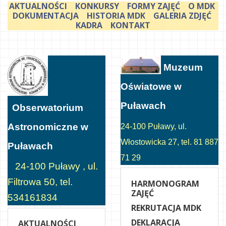
AKTUALNOŚCI
KONKURSY
FORMY ZAJĘĆ
O MDK
DOKUMENTACJA
HISTORIA MDK
GALERIA ZDJĘĆ
KADRA
KONTAKT
Muzeum
Oświatowe w
Puławach
Obserwatorium
Astronomiczne w
24-100 Puławy, ul.
Włostowicka 27, tel. 81 887
Puławach
71 29
24-100 Puławy , ul.
Filtrowa 50, tel.
HARMONOGRAM
ZAJĘĆ
534161834
REKRUTACJA MDK
DEKLARACJA
AKTUALNOŚCI