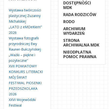
DOSTĘPNOŚCI
MDK
Wystawa twórczości
RADA RODZICÓW
plastycznej Zuzanny
Michalskiej
RODO
„LATO z eMDeKiem”
ARCHIWUM
2026
WYDARZEŃ
Wystawa fotografii
STRONA
przyrodniczej Ewy
ARCHIWALNA MDK
Rauner-Bułczyńskiej
NIEODPŁATNA
„Ważki – piękne i
POMOC PRAWNA
pożyteczne”
XVII POWIATOWY
KONKURS LITERACKI
MÓJ ŚWIAT
FESTIWAL PIOSENKI
PRZEDSZKOLAKA
2026
XXVI Wojewódzki
Festiwal