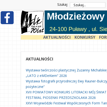
Szukaj
Młodzieżowy
24-100 Puławy , ul. S
AKTUALNOŚCI
KONKURSY
FOR
AKTUALNOŚCI
Wystawa twórczości plastycznej Zuzanny Michalskie
„LATO z eMDeKiem” 2026
Wystawa fotografii przyrodniczej Ewy Rauner-Bułczyń
pożyteczne”
XVII POWIATOWY KONKURS LITERACKI MÓJ ŚWIAT
FESTIWAL PIOSENKI PRZEDSZKOLAKA 2026
XXVI Wojewódzki Festiwal Współczesnych Form Ta