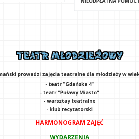
NIEODPŁATNA POMOC
ański prowadzi zajęcia teatralne dla młodzieży w wieku
- teatr "Gdańska 4"
- teatr "Puławy Miasto"
- warsztay teatralne
- klub recytatorski
HARMONOGRAM ZAJĘĆ
WYDARZENIA