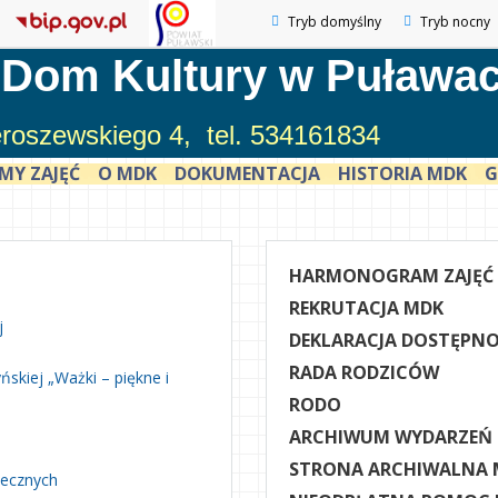
Tryb domyślny
Tryb nocny
 Dom Kultury w Puława
ieroszewskiego 4, tel. 534161834
MY ZAJĘĆ
O MDK
DOKUMENTACJA
HISTORIA MDK
G
HARMONOGRAM ZAJĘĆ
REKRUTACJA MDK
j
DEKLARACJA DOSTĘPNO
RADA RODZICÓW
skiej „Ważki – piękne i
RODO
ARCHIWUM WYDARZEŃ
STRONA ARCHIWALNA 
necznych