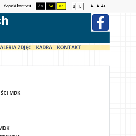
Wysoki kontrast
Aa
Aa
Aa
A-
A
A+
ch
ALERIA ZDJĘĆ
KADRA
KONTAKT
ŚCI MDK
MDK