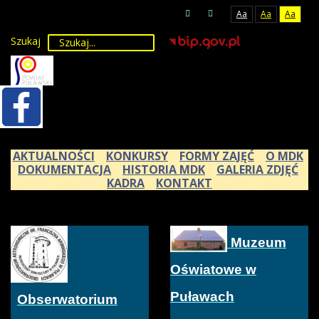
Aa
Aa
Aa
Szukaj
AKTUALNOŚCI
KONKURSY
FORMY ZAJĘĆ
O MDK
DOKUMENTACJA
HISTORIA MDK
GALERIA ZDJĘĆ
KADRA
KONTAKT
Muzeum
Oświatowe w
Puławach
Obserwatorium