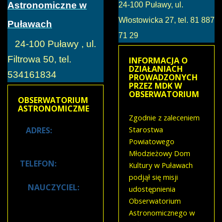
Astronomiczne w
24-100 Puławy, ul.
Włostowicka 27, tel. 81 887
Puławach
71 29
24-100 Puławy , ul.
Filtrowa 50, tel.
INFORMACJA
O
DZIAŁANIACH
534161834
PROWADZONYCH
PRZEZ MDK W
OBSERWATORIUM
OBSERWATORIUM
ASTRONOMICZME
Zgodnie z zaleceniem
Starostwa
ADRES:
24-100
Puławy, ul.
Powiatowego
Filtrowa 50
Młodzieżowy Dom
TELEFON:
534 161
Kultury w Puławach
834
podjął się misji
NAUCZYCIEL:
udostępnienia
Józef Czerwiec
Obserwatorium
Astronomicznego w