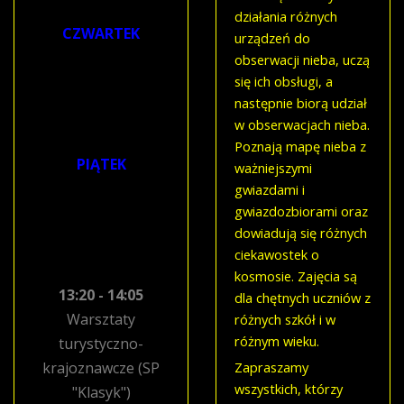
krajoznawcze
działania różnych
CZWARTEK
urządzeń do
obserwacji nieba, uczą
9:00-12:00
się ich obsługi, a
Warsztaty
następnie biorą udział
turystyczno-
w obserwacjach nieba.
krajoznawcze
Poznają mapę nieba z
PIĄTEK
ważniejszymi
gwiazdami i
9:00-12:00
gwiazdozbiorami oraz
Warsztaty
dowiadują się różnych
turystyczno-
ciekawostek o
krajoznawcze
kosmosie. Zajęcia są
13:20 - 14:05
dla chętnych uczniów z
Warsztaty
różnych szkół i w
różnym wieku.
turystyczno-
krajoznawcze (SP
Zapraszamy
wszystkich, którzy
"Klasyk")