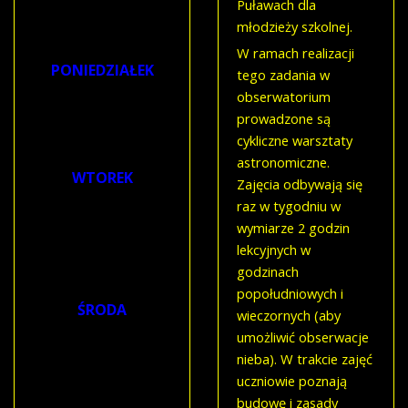
Puławach dla
HARMONOGRAM
młodzieży szkolnej.
ZAJĘĆ:
W ramach realizacji
PONIEDZIAŁEK
tego zadania w
obserwatorium
17:00 - 18:30
prowadzone są
Warsztaty
cykliczne warsztaty
astronomiczne
astronomiczne.
WTOREK
Zajęcia odbywają się
9:00-12:00
raz w tygodniu w
wymiarze 2 godzin
Warsztaty
lekcyjnych w
turystyczno-
godzinach
krajoznawcze
popołudniowych i
ŚRODA
wieczornych (aby
umożliwić obserwacje
9:00-12:00
nieba). W trakcie zajęć
Warsztaty
uczniowie poznają
turystyczno-
budowę i zasady