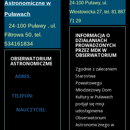
Astronomiczne w
24-100 Puławy, ul.
Włostowicka 27, tel. 81 887
Puławach
71 29
24-100 Puławy , ul.
Filtrowa 50, tel.
INFORMACJA
O
DZIAŁANIACH
534161834
PROWADZONYCH
PRZEZ MDK W
OBSERWATORIUM
OBSERWATORIUM
ASTRONOMICZME
Zgodnie z zaleceniem
Starostwa
ADRES:
24-100
Puławy, ul.
Powiatowego
Filtrowa 50
Młodzieżowy Dom
TELEFON:
534 161
Kultury w Puławach
834
podjął się misji
NAUCZYCIEL:
udostępnienia
Józef Czerwiec
Obserwatorium
Astronomicznego w