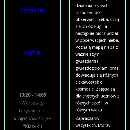
krajoznawcze
działania różnych
CZWARTEK
urządzeń do
obserwacji nieba, uczą
9:00-12:00
się ich obsługi, a
Warsztaty
następnie biorą udział
turystyczno-
w obserwacjach nieba.
krajoznawcze
Poznają mapę nieba z
PIĄTEK
ważniejszymi
gwiazdami i
9:00-12:00
gwiazdozbiorami oraz
Warsztaty
dowiadują się różnych
turystyczno-
ciekawostek o
krajoznawcze
kosmosie. Zajęcia są
13:20 - 14:05
dla chętnych uczniów z
Warsztaty
różnych szkół i w
różnym wieku.
turystyczno-
krajoznawcze (SP
Zapraszamy
wszystkich, którzy
"Klasyk")