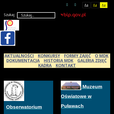
Aa
Aa
Aa
Szukaj
AKTUALNOŚCI
KONKURSY
FORMY ZAJĘĆ
O MDK
DOKUMENTACJA
HISTORIA MDK
GALERIA ZDJĘĆ
KADRA
KONTAKT
Muzeum
Oświatowe w
Puławach
Obserwatorium