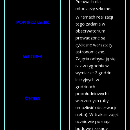
Puławach dla
HARMONOGRAM
młodzieży szkolnej.
ZAJĘĆ:
W ramach realizacji
PONIEDZIAŁEK
tego zadania w
obserwatorium
17:00 - 18:30
prowadzone są
Warsztaty
cykliczne warsztaty
astronomiczne
astronomiczne.
WTOREK
Zajęcia odbywają się
9:00-12:00
raz w tygodniu w
wymiarze 2 godzin
Warsztaty
lekcyjnych w
turystyczno-
godzinach
krajoznawcze
popołudniowych i
ŚRODA
wieczornych (aby
umożliwić obserwacje
9:00-12:00
nieba). W trakcie zajęć
Warsztaty
uczniowie poznają
turystyczno-
budowę i zasady