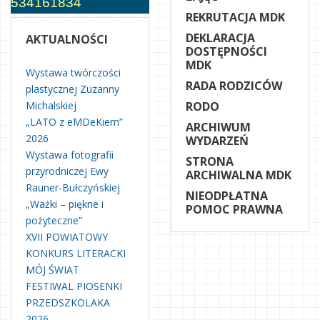
534161834
REKRUTACJA MDK
DEKLARACJA
AKTUALNOŚCI
DOSTĘPNOŚCI
MDK
Wystawa twórczości
RADA RODZICÓW
plastycznej Zuzanny
Michalskiej
RODO
„LATO z eMDeKiem”
ARCHIWUM
2026
WYDARZEŃ
Wystawa fotografii
STRONA
przyrodniczej Ewy
ARCHIWALNA MDK
Rauner-Bułczyńskiej
NIEODPŁATNA
„Ważki – piękne i
POMOC PRAWNA
pożyteczne”
XVII POWIATOWY
KONKURS LITERACKI
MÓJ ŚWIAT
FESTIWAL PIOSENKI
PRZEDSZKOLAKA
2026