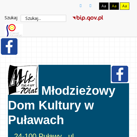
Aa
Aa
Aa
Szukaj
Młodzieżowy
Dom Kultury w
Puławach
24-100 Puławy , ul.