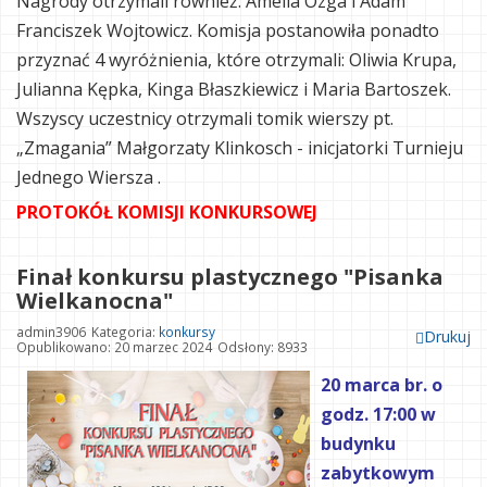
Nagrody otrzymali również: Amelia Ozga i Adam
Franciszek Wojtowicz. Komisja postanowiła ponadto
przyznać 4 wyróżnienia, które otrzymali: Oliwia Krupa,
Julianna Kępka, Kinga Błaszkiewicz i Maria Bartoszek.
Wszyscy uczestnicy otrzymali tomik wierszy pt.
„Zmagania” Małgorzaty Klinkosch - inicjatorki Turnieju
Jednego Wiersza .
PROTOKÓŁ KOMISJI KONKURSOWEJ
Finał konkursu plastycznego "Pisanka
Wielkanocna"
admin3906
Kategoria:
konkursy
Drukuj
Opublikowano: 20 marzec 2024
Odsłony: 8933
20 marca br. o
godz. 17:00 w
budynku
zabytkowym