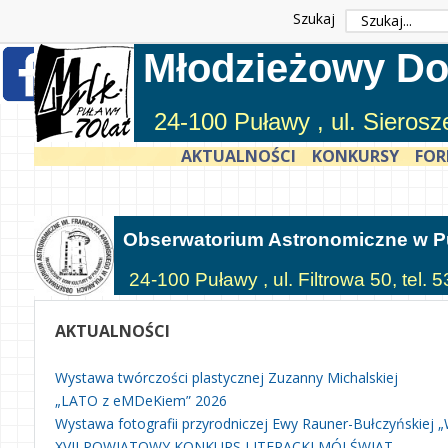
Szukaj
Młodzieżowy Do
24-100 Puławy , ul. Sieros
AKTUALNOŚCI
KONKURSY
FOR
Obserwatorium Astronomiczne w 
24-100 Puławy , ul. Filtrowa 50, tel.
AKTUALNOŚCI
Wystawa twórczości plastycznej Zuzanny Michalskiej
„LATO z eMDeKiem” 2026
Wystawa fotografii przyrodniczej Ewy Rauner-Bułczyńskiej „
XVII POWIATOWY KONKURS LITERACKI MÓJ ŚWIAT