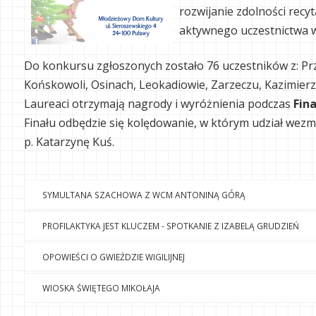
rozwijanie zdolności recy
aktywnego uczestnictwa w
Do konkursu zgłoszonych zostało 76 uczestników z: Prze
Końskowoli, Osinach, Leokadiowie, Zarzeczu, Kazimier
Laureaci otrzymają nagrody i wyróżnienia podczas
Fin
Finału odbędzie się kolędowanie, w którym udział w
p. Katarzynę Kuś.
SYMULTANA SZACHOWA Z WCM ANTONINĄ GÓRĄ
PROFILAKTYKA JEST KLUCZEM - SPOTKANIE Z IZABELĄ GRUDZIEŃ
OPOWIEŚCI O GWIEŹDZIE WIGILIJNEJ
WIOSKA ŚWIĘTEGO MIKOŁAJA