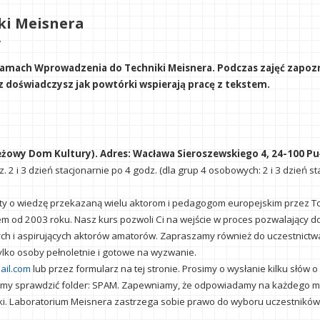
ki Meisnera
7
ramach Wprowadzenia do Techniki Meisnera. Podczas zajęć zapoz
 doświadczysz jak powtórki wspierają pracę z tekstem.
żowy Dom Kultury). Adres: Wacława Sieroszewskiego 4, 24-100 P
. 2 i 3 dzień stacjonarnie po 4 godz. (dla grup 4 osobowych: 2 i 3 dzień st
 o wiedzę przekazaną wielu aktorom i pedagogom europejskim przez Toma R
em od 2003 roku. Nasz kurs pozwoli Ci na wejście w proces pozwalający 
ych i aspirujących aktorów amatorów. Zapraszamy również do uczestnictwa
lko osoby pełnoletnie i gotowe na wyzwanie.
ail.com
lub przez formularz na tej stronie. Prosimy o wysłanie kilku słó
osimy sprawdzić folder: SPAM. Zapewniamy, że odpowiadamy na każdego mai
nki. Laboratorium Meisnera zastrzega sobie prawo do wyboru uczestnikó