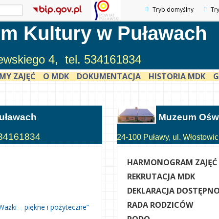
Tryb domyślny
Tr
m Kultury w Puławach
zewskiego 4, tel. 534161834
MY ZAJĘĆ
O MDK
DOKUMENTACJA
HISTORIA MDK
G
Puławach
Muzeum Oświ
 534161834
24-100 Puławy, ul. Włostowick
HARMONOGRAM ZAJĘĆ
REKRUTACJA MDK
DEKLARACJA DOSTĘPNO
RADA RODZICÓW
Ważki – piękne i pożyteczne”