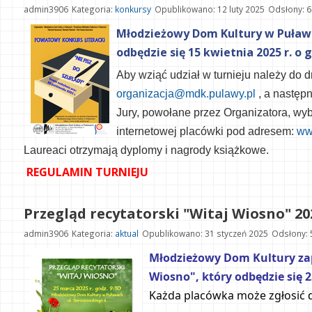
admin3906
Kategoria:
konkursy
Opublikowano: 12 luty 2025
Odsłony: 
Młodzieżowy Dom Kultury w Puławac
odbędzie się 15 kwietnia 2025 r. o g
Aby wziąć udział w turnieju należy do d
organizacja@mdk.pulawy.pl
, a następn
Jury,
powołane
przez
Organi
zatora,
wyb
internetowej placówki pod adresem:
ww
Laureaci otrzymają dyplomy i nagrody książkowe.
REGULAMIN TURNIEJU
Przegląd recytatorski "Witaj Wiosno" 20
admin3906
Kategoria:
aktual
Opublikowano: 31 styczeń 2025
Odsłony: 
Młodzieżowy Dom Kultury zapr
Wiosno", który odbędzie się 25
Każda placówka może zgłosić do