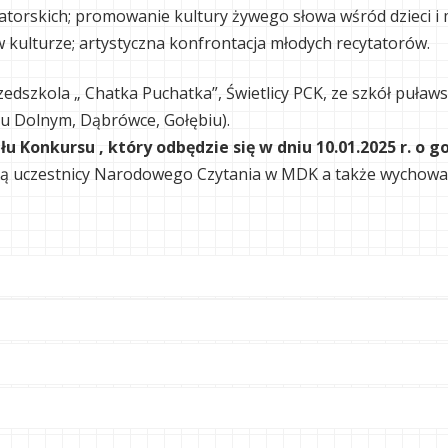
tatorskich; promowanie kultury żywego słowa wśród dzieci i
 kulturze; artystyczna konfrontacja młodych recytatorów.
dszkola „ Chatka Puchatka”, Świetlicy PCK, ze szkół puławsk
zu Dolnym, Dąbrówce, Gołębiu).
ału Konkursu , który odbędzie się w dniu 10.01.2025 r. o
ezmą uczestnicy Narodowego Czytania w MDK a także wycho