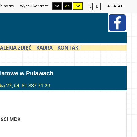
yb nocny
Wysoki kontrast
Aa
Aa
Aa
A-
A
A+
ALERIA ZDJĘĆ
KADRA
KONTAKT
atowe w Puławach
a 27, tel. 81 887 71 29
ŚCI MDK