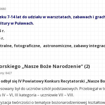
6680
eku 7-14 lat do udziału w warsztatach, zabawach i gra
tury w Puławach.
 r.
 r.
tralne, fotograficzne, astronomiczne, zabawy integrac
orskiego „Nasze Boże Narodzenie” (2)
ny: 8427
r. odbył się IV Powiatowy Konkurs Recytatorski „Nasze B
sowany był do uczniów szkół podstawowych. Przebiegał w trzec
IV – VI, III kategoria – uczniowie VII – VIII.
yzacja twórczości o tematyce bożonarodzeniowej; kształtowa