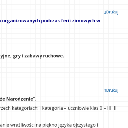
Drukuj
ch organizowanych podczas ferii zimowych w
yjne, gry i zabawy ruchowe.
Drukuj
oże Narodzenie”.
h kategoriach: I kategoria – uczniowie klas 0 – III, II
nie wrażliwości na piękno języka ojczystego i