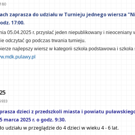
6180
h zaprasza do udziału w Turnieju jednego wiersza "Nie
odz. 17:00.
nia 05.04.2025 r. przysłać
jeden
niepublikowany i nieoceniany 
ie odczytać go podczas trwania turnieju.
ierze
najlepszy
wiersz
w kategorii szk
oła podstawowa i szkoła 
w.mdk.pulawy.pl
25
5933
asza dzieci z przedszkoli miasta i powiatu puławskiego 
 marca 2025 r. o godz. 9:30.
 udziału w przeglądzie do 4 dzieci w wieku 4 - 6 lat.