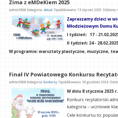
Zima z eMDeKiem 2025
admin3906
Kategoria:
aktual
Opublikowano: 13 styczeń 2025
Odsłony: 
Zapraszamy dzieci w wi
Młodzieżowym Domu Kul
I tydzień: 17 - 21.02.2025
II tydzień: 24 - 28.02.2025
W programie: warsztaty plastyczne, muzyczne, tea
Finał IV Powiatowego Konkursu Recytat
admin3906
Kategoria:
konkursy
Opublikowano: 30 grudzień 2024
Odsło
W dniu 8 stycznia 2025 
Konkurs recytatorski adre
kategoria – uczniowie klas 
Cele konkursu to: popular