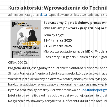
Kurs aktorski: Wprowadzenia do Techni
admin3906
Kategoria:
aktual
Opublikowano: 21 luty 2025
Odsłony: 661
Zapraszamy Cię na 3 dniowy proces w 
ćwiczeniem powtórek (Repetition) oraz
Terminy zajęć:
12-14 marca 2025
21-23 marca 2025
Miejsce zajęć stacjonarnych:
MDK (Młodzie
Czas pracy: 10 godzin, 1 dzień online 2 godz
CENA: 600 ZŁ
Program kursu jest zgodny z nauczaniem Sanforda Meisnera i oparty
Simona Furness’a (mentora Sylwii Kaczmarek), którzy pracowali raz
Warsztat jest skierowany do aktorów profesjonalnych i praktykując
bardzo angażujący i wymagający emocjonalnie – zapraszamy więc ty
Pytania oraz zapisy prosimy kierować mailowo na:
jsd.fundacja@gm
Jeżeli nie otrzymaliście od nas odpowiedzi zwrotniej, uprzejmie pr
Na życzenie wystawiamy certyfikat o ukończeniu kursu oraz rachu