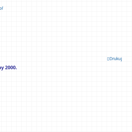
pl
Drukuj
y 2000.