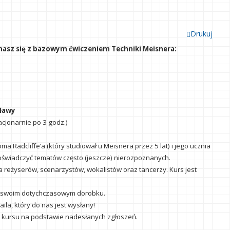
Drukuj
nasz się z bazowym ćwiczeniem Techniki Meisnera:
uławy
acjonarnie po 3 godz.)
adcliffe’a (który studiował u Meisnera przez 5 lat) i jego ucznia
doświadczyć tematów często (jeszcze) nierozpoznanych.
 reżyserów, scenarzystów, wokalistów oraz tancerzy. Kurs jest
w o swoim dotychczasowym dorobku.
la, który do nas jest wysłany!
w kursu na podstawie nadesłanych zgłoszeń.