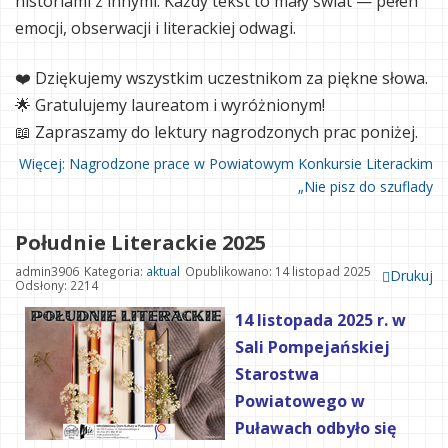
historiami z innymi. Każdy tekst to mały świat — pełen
emocji, obserwacji i literackiej odwagi.
❤️ Dziękujemy wszystkim uczestnikom za piękne słowa.
🌟 Gratulujemy laureatom i wyróżnionym!
📖 Zapraszamy do lektury nagrodzonych prac poniżej.
Więcej: Nagrodzone prace w Powiatowym Konkursie Literackim
„Nie pisz do szuflady
Południe Literackie 2025
admin3906
Kategoria:
aktual
Opublikowano: 14 listopad 2025
Drukuj
Odsłony: 2214
14 listopada 2025 r. w
Sali Pompejańskiej
Starostwa
Powiatowego w
Puławach odbyło się