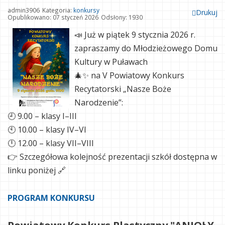
admin3906
Kategoria:
konkursy
Drukuj
Opublikowano: 07 styczeń 2026
Odsłony: 1930
📣 Już w piątek
9 stycznia 2026 r.
zapraszamy do
Młodzieżowego Domu
Kultury w Puławach
🎄✨ na V Powiatowy Konkurs
Recytatorski „Nasze Boże
Narodzenie”:
🕘 9.00 – klasy I–III
🕙 10.00 – klasy IV–VI
🕛 12.00 – klasy VII–VIII
👉 Szczegółowa kolejność prezentacji szkół dostępna w
linku poniżej 🔗
PROGRAM KONKURSU