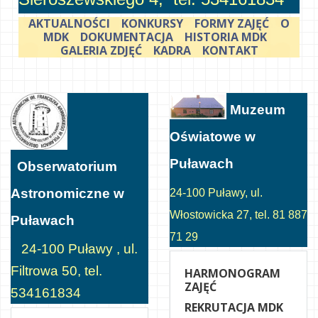
AKTUALNOŚCI
KONKURSY
FORMY ZAJĘĆ
O
MDK
DOKUMENTACJA
HISTORIA MDK
GALERIA ZDJĘĆ
KADRA
KONTAKT
Muzeum
Oświatowe w
Puławach
Obserwatorium
Astronomiczne w
24-100 Puławy, ul.
Włostowicka 27, tel. 81 887
Puławach
71 29
24-100 Puławy , ul.
Filtrowa 50, tel.
HARMONOGRAM
ZAJĘĆ
534161834
REKRUTACJA MDK