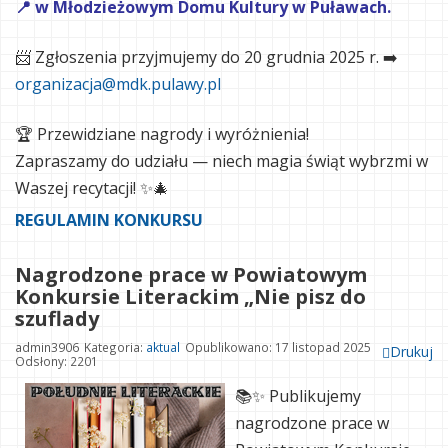
📍 w Młodzieżowym Domu Kultury w Puławach.
📨 Zgłoszenia przyjmujemy do 20 grudnia 2025 r.
➡️
organizacja@mdk.pulawy.pl
🏆 Przewidziane nagrody i wyróżnienia!
Zapraszamy do udziału — niech magia świąt wybrzmi w
Waszej recytacji! ✨🎄
REGULAMIN KONKURSU
Nagrodzone prace w Powiatowym
Konkursie Literackim „Nie pisz do
szuflady
admin3906
Kategoria:
aktual
Opublikowano: 17 listopad 2025
Drukuj
Odsłony: 2201
📚✨ Publikujemy
nagrodzone prace w