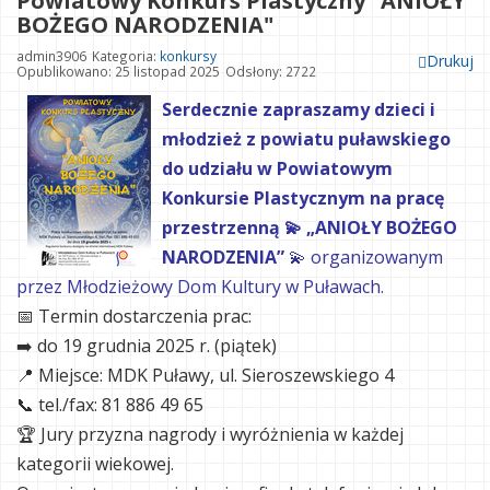
Powiatowy Konkurs Plastyczny "ANIOŁY
BOŻEGO NARODZENIA"
admin3906
Kategoria:
konkursy
Drukuj
Opublikowano: 25 listopad 2025
Odsłony: 2722
Serdecznie zapraszamy dzieci i
młodzież z powiatu puławskiego
do udziału w Powiatowym
Konkursie Plastycznym na pracę
przestrzenną
💫 „ANIOŁY BOŻEGO
NARODZENIA”
💫
organizowanym
przez Młodzieżowy Dom Kultury w Puławach.
📅 Termin dostarczenia prac:
➡️ do 19 grudnia 2025 r. (piątek)
📍 Miejsce: MDK Puławy, ul. Sieroszewskiego 4
📞 tel./fax: 81 886 49 65
🏆 Jury przyzna nagrody i wyróżnienia w każdej
kategorii wiekowej.