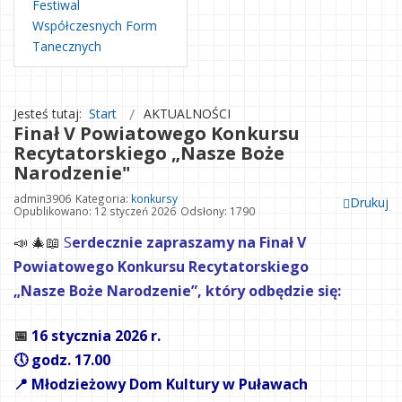
Festiwal
Współczesnych Form
Tanecznych
Jesteś tutaj:
Start
AKTUALNOŚCI
Finał V Powiatowego Konkursu
Recytatorskiego „Nasze Boże
Narodzenie"
admin3906
Kategoria:
konkursy
Drukuj
Opublikowano: 12 styczeń 2026
Odsłony: 1790
📣 🎄📖
S
erdecznie zapraszamy na Finał V
Powiatowego Konkursu Recytatorskiego
„Nasze Boże Narodzenie”, który odbędzie się:
📅
16 stycznia 2026 r.
🕔 godz. 17.00
📍 Młodzieżowy Dom Kultury w Puławach