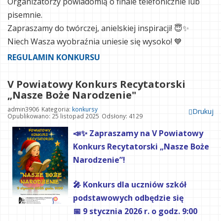
Organizatorzy powiadomią o finale telefonicznie lub
pisemnie.
Zapraszamy do twórczej, anielskiej inspiracji! 😇✨
Niech Wasza wyobraźnia uniesie się wysoko! 💙
REGULAMIN KONKURSU
V Powiatowy Konkurs Recytatorski
„Nasze Boże Narodzenie"
admin3906
Kategoria:
konkursy
Drukuj
Opublikowano: 25 listopad 2025
Odsłony: 4129
📣✨ Zapraszamy na V Powiatowy
Konkurs Recytatorski „Nasze Boże
Narodzenie”!
🎤 Konkurs dla uczniów szkół
podstawowych odbędzie się
📅 9 stycznia 2026 r. o godz. 9:00