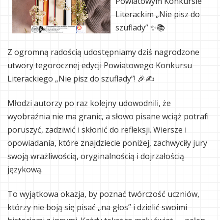
Powiatowym Konkursie
Literackim „Nie pisz do
szuflady” ✨📚
Z ogromną radością udostępniamy dziś nagrodzone
utwory tegorocznej edycji Powiatowego Konkursu
Literackiego „Nie pisz do szuflady”! 🎉✍️
Młodzi autorzy po raz kolejny udowodnili, że
wyobraźnia nie ma granic, a słowo pisane wciąż potrafi
poruszyć, zadziwić i skłonić do refleksji. Wiersze i
opowiadania, które znajdziecie poniżej, zachwyciły jury
swoją wrażliwością, oryginalnością i dojrzałością
językową.
To wyjątkowa okazja, by poznać twórczość uczniów,
którzy nie boją się pisać „na głos” i dzielić swoimi