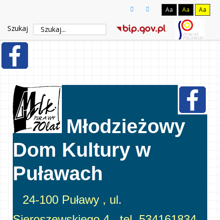
Aa
Aa
Aa
Szukaj
Młodzieżowy
Dom Kultury w
Puławach
24-100 Puławy , ul.
Sieroszewskiego 4, tel. 534161834