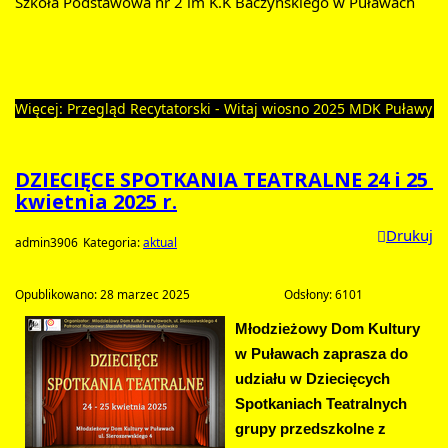
Szkoła Podstawowa nr 2 im K.K Baczyńskiego w Puławach
Więcej: Przegląd Recytatorski - Witaj wiosno 2025 MDK Puławy	
DZIECIĘCE SPOTKANIA TEATRALNE 24 i 25 
kwietnia 2025 r.		
Drukuj
admin3906
Kategoria: 
aktual
Opublikowano: 28 marzec 2025				
Odsłony: 6101
Młodzieżowy Dom Kultury 
w Puławach 
zaprasza do 
udziału w Dziecięcych 
Spotkaniach Teatralnych 
grupy przedszkolne z 