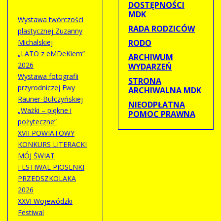
DOSTĘPNOŚCI
MDK
Wystawa twórczości
RADA RODZICÓW
plastycznej Zuzanny
Michalskiej
RODO
„LATO z eMDeKiem”
ARCHIWUM
2026
WYDARZEŃ
Wystawa fotografii
STRONA
przyrodniczej Ewy
ARCHIWALNA MDK
Rauner-Bułczyńskiej
NIEODPŁATNA
„Ważki – piękne i
POMOC PRAWNA
pożyteczne”
XVII POWIATOWY
KONKURS LITERACKI
MÓJ ŚWIAT
FESTIWAL PIOSENKI
PRZEDSZKOLAKA
2026
XXVI Wojewódzki
Festiwal