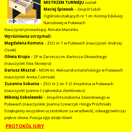
MISTRZEM TURNIEJU
został:
Maciej Śpiewak
– Zespół Szkół
Ogólnokształcących nr 1 im. Komisji Edukacji
Narodowej w Puławach
Nauczyciel prowadzący: Renata Marcinko
Wyróżnienia otrzymali:
Magdalena Komsta
– ZSO nr 1 w Puławach (nauczyciel: Andrzej
Osiak)
Oliwia Krupa
– SP w Zarzeczu im. Bartosza Głowackiego
(nauczyciel: Ewa Skowyra)
Dariusz Misztal
– MOW im. Aleksandra Kamińskiego w Puławach
(nauczyciel: Aneta Czerniak)
Zuzanna Sobania
– ZSO nr 2 im. F. D. Kniaźnina w Puławach
(nauczyciel: Joanna Czajkowska-Ziembowicz)
Mikołaj Sobolewski
– Zespół Kształcenia Zawodowego w
Puławach (nauczyciele: Joanna Szewczyk i Kinga Próchniak)
Dziękujemy wszystkim uczestnikom za wrażliwość, odwagę twórczą i
piękne słowa. Poezja żyje dzięki Wam!
PROTOKÓŁ JURY