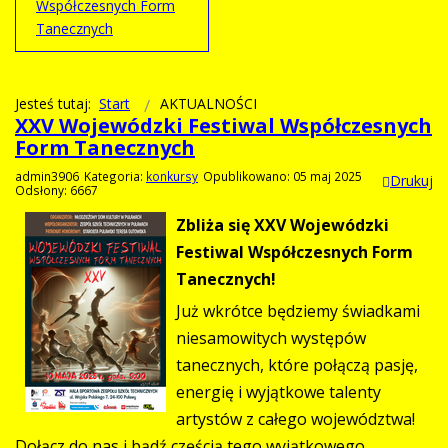
Współczesnych Form
Tanecznych
Jesteś tutaj:
Start
AKTUALNOŚCI
XXV Wojewódzki Festiwal Współczesnych
Form Tanecznych
admin3906
Kategoria:
konkursy
Opublikowano: 05 maj 2025
Drukuj
Odsłony: 6667
Zbliża się XXV Wojewódzki
Festiwal Współczesnych Form
Tanecznych!
Już wkrótce będziemy świadkami
niesamowitych występów
tanecznych, które połączą pasję,
energię i wyjątkowe talenty
artystów z całego województwa!
Dołącz do nas i bądź częścią tego wyjątkowego