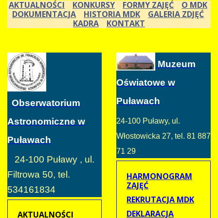
AKTUALNOŚCI
KONKURSY
FORMY ZAJĘĆ
O MDK
DOKUMENTACJA
HISTORIA MDK
GALERIA ZDJĘĆ
KADRA
KONTAKT
Muzeum
Oświatowe w
Puławach
Obserwatorium
Astronomiczne w
24-100 Puławy, ul.
Włostowicka 27, tel. 81 887
Puławach
71 29
24-100 Puławy , ul.
Filtrowa 50, tel.
HARMONOGRAM
ZAJĘĆ
534161834
REKRUTACJA MDK
DEKLARACJA
AKTUALNOŚCI