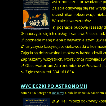
astronomiczne prowadzone pr
Zajęcia odbywają się raz w ty
uczestnikom obserwacje nieba
W trakcie warsztatów:
🔭 poznacie budowę i zasady d
🔭 nauczycie się ich obsługi i sami weźmiecie ud
🌌 poznacie mapę nieba z najważniejszymi gwia
🌠 usłyszycie fascynujące ciekawostki o kosmosi
Zajęcia są dobrowolne i można w każdej chwili 
Zapraszamy wszystkich, którzy chcą rozwijać sw
📍 Obserwatorium Astronomiczne w Puławach, ul
📞 Zgłoszenia: tel. 534 161 834
WYCIECZKI PO ASTRONOMII
admin3906
Kategoria:
konkursy
Opublikowano: 06 październi
🌌🔭 Hej, młodzi odkrywcy kos