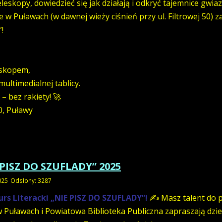
eskopy, dowiedzieć się jak działają i odkryć tajemnice gwia
 Puławach (w dawnej wieży ciśnień przy ul. Filtrowej 50) z
!
eskopem,
ultimedialnej tablicy.
– bez rakiety! 🚀
0, Puławy
 PISZ DO SZUFLADY” 2025
025
Odsłony: 3287
s Literacki „NIE PISZ DO SZUFLADY”!
✍️ Masz talent do p
Puławach i Powiatowa Biblioteka Publiczna zapraszają dziec