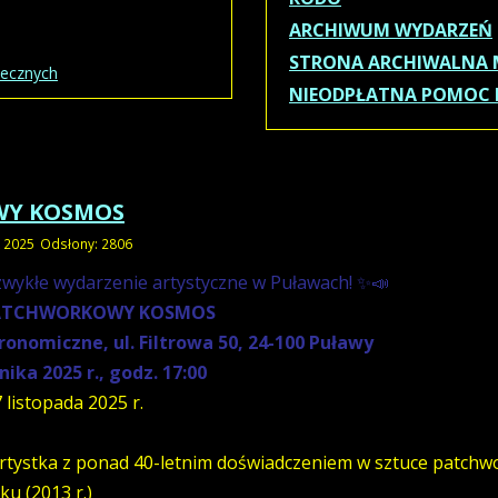
ARCHIWUM WYDARZEŃ
STRONA ARCHIWALNA 
necznych
NIEODPŁATNA POMOC
WY KOSMOS
k 2025
Odsłony: 2806
wykłe wydarzenie artystyczne w Puławach! ✨📣
PATCHWORKOWY KOSMOS
onomiczne, ul. Filtrowa 50, 24-100 Puławy
nika 2025 r., godz. 17:00
 listopada 2025 r.
i artystka z ponad 40-letnim doświadczeniem w sztuce patchw
ku (2013 r.)