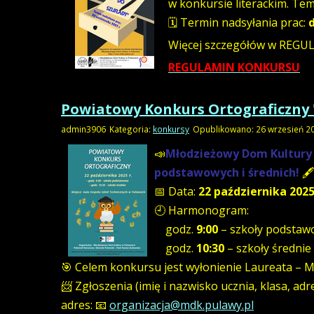
w konkursie literackim. Tem
🗓 Termin nadsyłania prac:
Więcej szczegółów w REGU
REGULAMIN KONKURSU
Powiatowy Konkurs Ortograficzny 
admin3906
Kategoria:
konkursy
Opublikowano: 26 wrzesień 2
📣
Młodzieżowy Dom Kultury 
podstawowych i średnich!
🖋
📅 Data:
22 października 2025
🕘 Harmonogram:
godz.
9:00
– szkoły podstawow
godz.
10:30
– szkoły średnie
🎯 Celem konkursu jest wyłonienie Laureata – Mi
📨 Zgłoszenia (imię i nazwisko ucznia, klasa, a
adres: 📧
organizacja@mdk.pulawy.pl