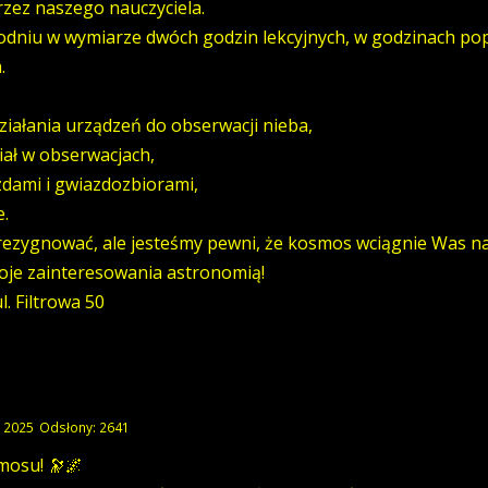
zez naszego nauczyciela.
godniu w wymiarze dwóch godzin lekcyjnych, w godzinach pop
.
ziałania urządzeń do obserwacji nieba,
ział w obserwacjach,
zdami i gwiazdozbiorami,
e.
zrezygnować, ale jesteśmy pewni, że kosmos wciągnie Was na
oje zainteresowania astronomią!
. Filtrowa 50
k 2025
Odsłony: 2641
mosu! 🔭🌌