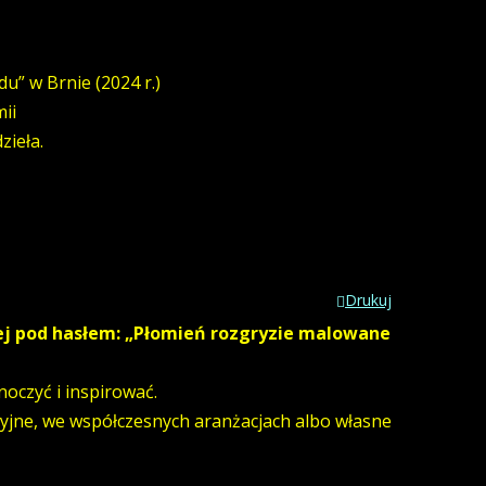
” w Brnie (2024 r.)
ii
zieła.
Drukuj
ej pod hasłem:
„Płomień rozgryzie malowane
noczyć i inspirować.
ycyjne, we współczesnych aranżacjach albo własne