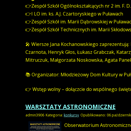
👉Zespół Szkół Ogólnokształcących nr 2 im. F. D
👉I LO im. ks. A.J. Czartoryskiego w Puławach
👉Zespół Szkół im. Marii Dąbrowskiej w Puława
👉Zespół Szkół Technicznych im. Marii Skłodow
🎤 Wiersze Jana Kochanowskiego zaprezentują: 
Czarnota, Henryk Głos, Łukasz Grabczak, Katar
Mitruczuk, Małgorzata Noskowska, Agata Panek,
📚 Organizator: Młodzieżowy Dom Kultury w Pu
👉 Wstęp wolny – dołączcie do wspólnego święto
WARSZTATY ASTRONOMICZNE
admin3906
Kategoria:
konkursy
Opublikowano: 06 październi
Obserwatorium Astronomiczne 