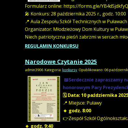
Formularz online: https://forms.gle/YB4d5jdkf
🎤 Konkurs: 28 października 2025 r., godz. 10:00
📍 Aula Zespołu Szkół Technicznych w Puławach
Organizator: Młodzieżowy Dom Kultury w Puła
Niech patriotyczna pieśń zabrzmi w sercach mło
REGULAMIN KONKURSU
Narodowe Czytanie 2025
admin3906
Kategoria:
konkursy
Opublikowano: 06 październi
📖Serdecznie zapraszamy n
honorowym Pary Prezydenck
🗓 Data: 10 października 2025
📍 Miejsce: Puławy
🔹 godz. 8:00
👉Zespół Szkół Ogólnokształc
🔹 godz. 9:40