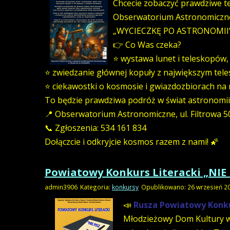
Chcecie zobaczyć prawdziwe tel
Obserwatorium Astronomiczne w
„WYCIECZKĘ PO ASTRONOMII”
👉 Co Was czeka?
⭐ wystawa lunet i teleskopów,
⭐ zwiedzanie głównej kopuły z największym tel
⭐ ciekawostki o kosmosie i gwiazdozbiorach na m
To będzie prawdziwa podróż w świat astronomii 
📍 Obserwatorium Astronomiczne, ul. Filtrowa 5
📞 Zgłoszenia: 534 161 834
Dołączcie i odkryjcie kosmos razem z nami! 🌠
Powiatowy Konkurs Literacki „NIE
admin3906
Kategoria:
konkursy
Opublikowano: 26 wrzesień 2
📣
Rusza Powiatowy Konkur
Młodzieżowy Dom Kultury w 