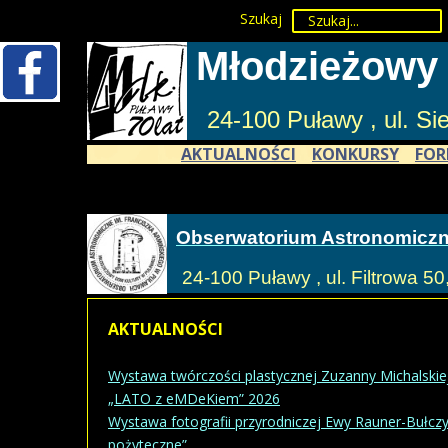
Szukaj
Młodzieżowy
24-100 Puławy , ul. S
AKTUALNOŚCI
KONKURSY
FOR
Obserwatorium Astronomicz
24-100 Puławy , ul. Filtrowa 50
AKTUALNOŚCI
Wystawa twórczości plastycznej Zuzanny Michalskie
„LATO z eMDeKiem” 2026
Wystawa fotografii przyrodniczej Ewy Rauner-Bułczyń
pożyteczne”