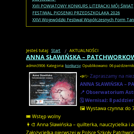
XVII POWIATOWY KONKURS LITERACKI MÓJ ŚWIAT
FESTIWAL PIOSENKI PRZEDSZKOLAKA 2026
XXVI Wojewódzki Festiwal Współczesnych Form Ta
Jesteś tutaj:
Start
AKTUALNOŚCI
ANNA SŁAWIŃSKA – PATCHWORKO
admin3906
Kategoria:
konkursy
Opublikowano: 06 październi
📣✨
Zapraszamy na niez
ANNA SŁAWIŃSKA – 
📍 Obserwatorium Astr
🗓 Wernisaż: 8 paździer
🖼 Wystawa czynna: do 7
🎟 Wstęp wolny
👩‍🎨 Anna Sławińska – quilterka, nauczycielka 
Założycielka pierwszej w Polsce Szkoły Patchwor