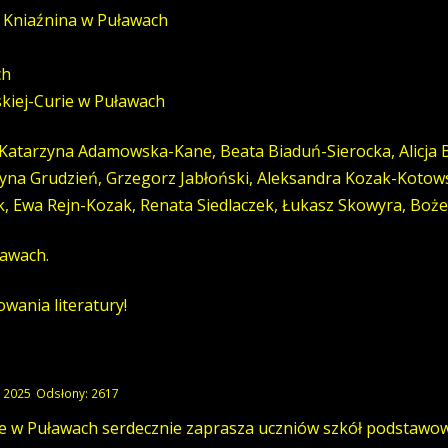
. Kniaźnina w Puławach
ch
skiej-Curie w Puławach
Katarzyna Adamowska-Kane, Beata Biaduń-Sierocka, Alicja 
zyna Grudzień, Grzegorz Jabłoński, Aleksandra Kozak-Kotow
 Ewa Rejn-Kozak, Renata Siedlaczek, Łukasz Skowyra, Boże
ławach.
wania literatury!
k 2025
Odsłony: 2617
w Puławach serdecznie zaprasza uczniów szkół podstawowy