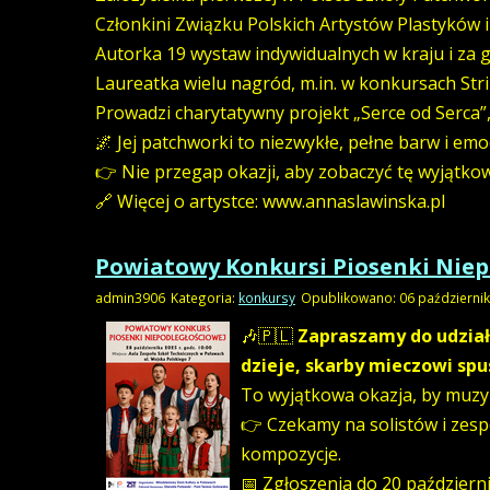
Członkini Związku Polskich Artystów Plastyków 
Autorka 19 wystaw indywidualnych w kraju i za 
Laureatka wielu nagród, m.in. w konkursach Str
Prowadzi charytatywny projekt „Serce od Serca”,
🌌 Jej patchworki to niezwykłe, pełne barw i emoc
👉 Nie przegap okazji, aby zobaczyć tę wyjątko
🔗 Więcej o artystce: www.annaslawinska.pl
Powiatowy Konkursi Piosenki Niep
admin3906
Kategoria:
konkursy
Opublikowano: 06 październi
🎶🇵🇱
Zapraszamy do udział
dzieje, skarby mieczowi spu
To wyjątkowa okazja, by muzyką
👉 Czekamy na solistów i zesp
kompozycje.
📅 Zgłoszenia do 20 październi