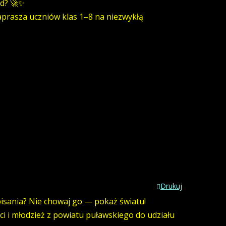
zd? 🚀✨
aprasza uczniów klas 1–8 na niezwykłą
Drukuj
isania? Nie chowaj go — pokaż światu!
i i młodzież z powiatu puławskiego do udziału