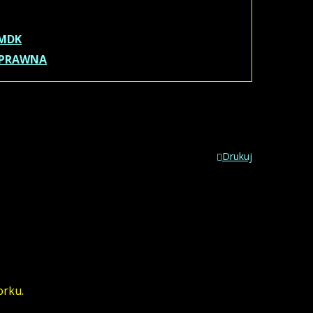
MDK
 PRAWNA
Drukuj
orku.