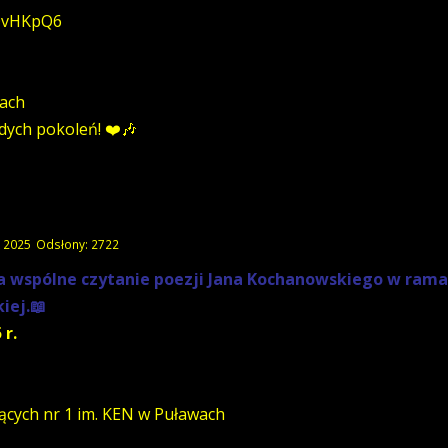
yQvHKpQ6
wach
dych pokoleń! ❤️🎶
k 2025
Odsłony: 2722
a wspólne czytanie poezji Jana Kochanowskiego w rama
iej.📖
 r.
ących nr 1 im. KEN w Puławach