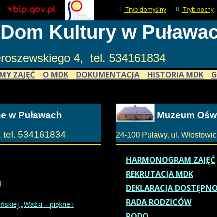
Tryb domyślny
Tryb nocny
 Dom Kultury w Puława
ieroszewskiego 4, tel. 534161834
MY ZAJĘĆ
O MDK
DOKUMENTACJA
HISTORIA MDK
G
ne w Puławach
Muzeum Oświ
, tel. 534161834
24-100 Puławy, ul. Włostowick
HARMONOGRAM ZAJĘĆ
REKRUTACJA MDK
j
DEKLARACJA DOSTĘPNO
RADA RODZICÓW
skiej „Ważki – piękne i
RODO