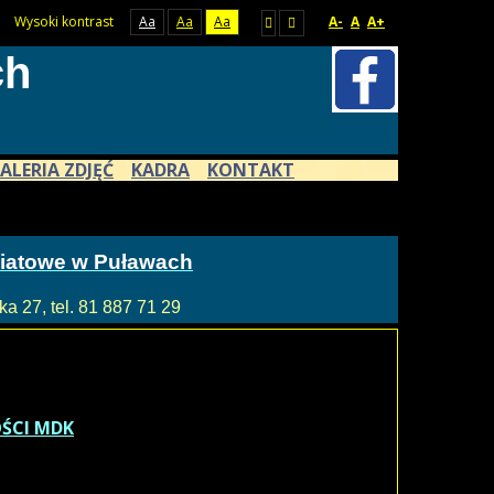
Wysoki kontrast
Aa
Aa
Aa
A-
A
A+
ch
ALERIA ZDJĘĆ
KADRA
KONTAKT
atowe w Puławach
a 27, tel. 81 887 71 29
ŚCI MDK