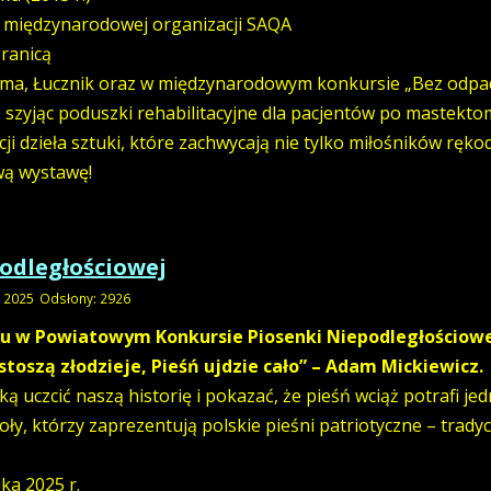
i międzynarodowej organizacji SAQA
granicą
ima, Łucznik oraz w międzynarodowym konkursie „Bez odpadu
 szyjąc poduszki rehabilitacyjne dla pacjentów po mastektom
ji dzieła sztuki, które zachwycają nie tylko miłośników rękod
wą wystawę!
odległościowej
k 2025
Odsłony: 2926
u w Powiatowym Konkursie Piosenki Niepodległościow
stoszą złodzieje, Pieśń ujdzie cało” – Adam Mickiewicz.
 uczcić naszą historię i pokazać, że pieśń wciąż potrafi jed
oły, którzy zaprezentują polskie pieśni patriotyczne – trad
ka 2025 r.