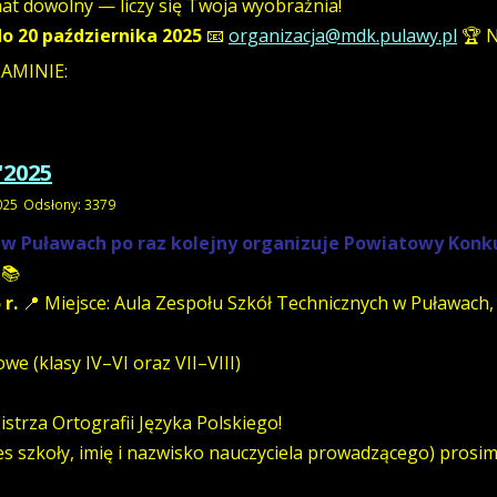
at dowolny — liczy się Twoja wyobraźnia!
do 20 października 2025
📧
organizacja@mdk.pulawy.pl
🏆 N
LAMINIE:
'2025
025
Odsłony: 3379
w Puławach po raz kolejny organizuje Powiatowy Konku
️📚
 r.
📍 Miejsce: Aula Zespołu Szkół Technicznych w Puławach, 
e (klasy IV–VI oraz VII–VIII)
strza Ortografii Języka Polskiego!
dres szkoły, imię i nazwisko nauczyciela prowadzącego) prosi