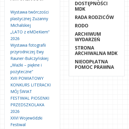
DOSTĘPNOŚCI
MDK
Wystawa twórczości
RADA RODZICÓW
plastycznej Zuzanny
Michalskiej
RODO
„LATO z eMDeKiem”
ARCHIWUM
2026
WYDARZEŃ
Wystawa fotografii
STRONA
przyrodniczej Ewy
ARCHIWALNA MDK
Rauner-Bułczyńskiej
NIEODPŁATNA
„Ważki – piękne i
POMOC PRAWNA
pożyteczne”
XVII POWIATOWY
KONKURS LITERACKI
MÓJ ŚWIAT
FESTIWAL PIOSENKI
PRZEDSZKOLAKA
2026
XXVI Wojewódzki
Festiwal