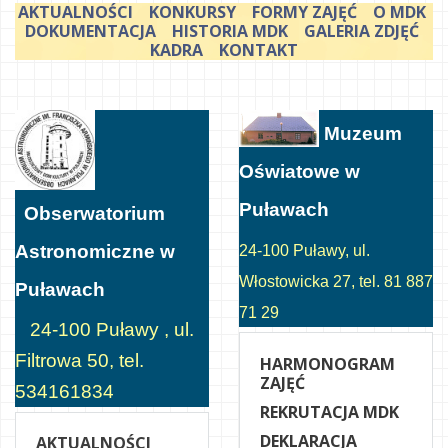
AKTUALNOŚCI
KONKURSY
FORMY ZAJĘĆ
O MDK
DOKUMENTACJA
HISTORIA MDK
GALERIA ZDJĘĆ
KADRA
KONTAKT
Muzeum
Oświatowe w
Puławach
Obserwatorium
Astronomiczne w
24-100 Puławy, ul.
Włostowicka 27, tel. 81 887
Puławach
71 29
24-100 Puławy , ul.
Filtrowa 50, tel.
HARMONOGRAM
ZAJĘĆ
534161834
REKRUTACJA MDK
DEKLARACJA
AKTUALNOŚCI