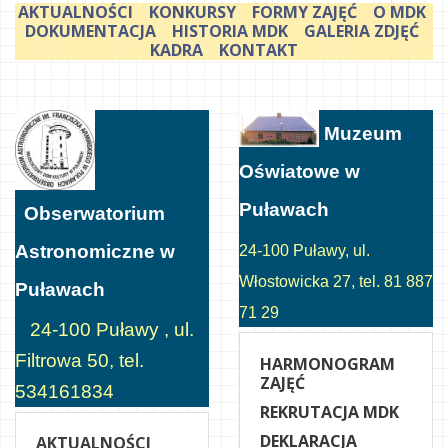
AKTUALNOŚCI
KONKURSY
FORMY ZAJĘĆ
O MDK
DOKUMENTACJA
HISTORIA MDK
GALERIA ZDJĘĆ
KADRA
KONTAKT
Muzeum
Oświatowe w
Puławach
Obserwatorium
Astronomiczne w
24-100 Puławy, ul.
Włostowicka 27, tel. 81 887
Puławach
71 29
24-100 Puławy , ul.
Filtrowa 50, tel.
HARMONOGRAM
ZAJĘĆ
534161834
REKRUTACJA MDK
DEKLARACJA
AKTUALNOŚCI